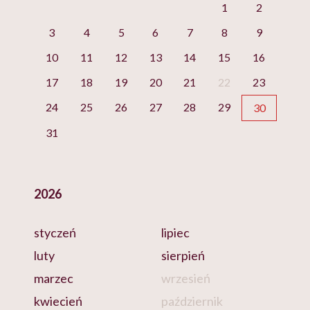
1
2
3
4
5
6
7
8
9
10
11
12
13
14
15
16
17
18
19
20
21
22
23
24
25
26
27
28
29
30
31
2026
styczeń
lipiec
luty
sierpień
marzec
wrzesień
kwiecień
październik