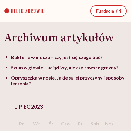
Go
to
Fundacja
content
Archiwum artykułów
Bakterie w moczu – czy jest się czego bać?
Szum w głowie – uciążliwy, ale czy zawsze groźny?
Opryszczka w nosie. Jakie są jej przyczyny i sposoby
leczenia?
LIPIEC 2023
Pn
Wt
Śr
Czw
Pt
Sob
Ndz