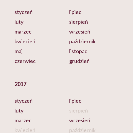
styczeń
lipiec
luty
sierpień
marzec
wrzesień
kwiecień
październik
maj
listopad
czerwiec
grudzień
2017
styczeń
lipiec
luty
sierpień
marzec
wrzesień
kwiecień
październik