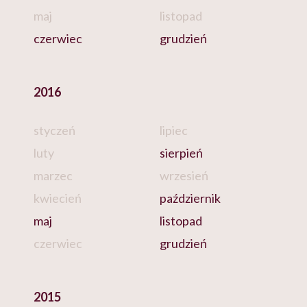
maj
listopad
czerwiec
grudzień
2016
styczeń
lipiec
luty
sierpień
marzec
wrzesień
kwiecień
październik
maj
listopad
czerwiec
grudzień
2015