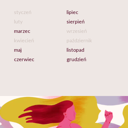
styczeń
lipiec
luty
sierpień
marzec
wrzesień
kwiecień
październik
maj
listopad
czerwiec
grudzień