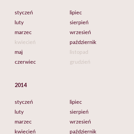
styczeń
lipiec
luty
sierpień
marzec
wrzesień
kwiecień
październik
maj
listopad
czerwiec
grudzień
2014
styczeń
lipiec
luty
sierpień
marzec
wrzesień
kwiecień
październik