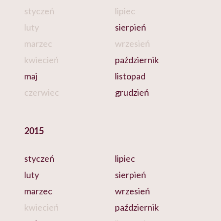
styczeń
lipiec
luty
sierpień
marzec
wrzesień
kwiecień
październik
maj
listopad
czerwiec
grudzień
2015
styczeń
lipiec
luty
sierpień
marzec
wrzesień
kwiecień
październik