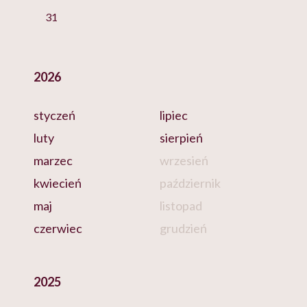
31
2026
styczeń
lipiec
luty
sierpień
marzec
wrzesień
kwiecień
październik
maj
listopad
czerwiec
grudzień
2025