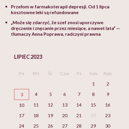
Przełom w farmakoterapii depresji. Od 1 lipca
kosztowne leki są refundowane
„Może się zdarzyć, że szef znosi uporczywe
dręczenie i znęcanie przez miesiące, a nawet lata” —
tłumaczy Anna Poprawa, radczyni prawna
LIPIEC 2023
Pn
Wt
Śr
Czw
Pt
Sob
Ndz
1
2
4
5
6
7
8
9
3
11
12
13
14
15
16
10
17
18
19
20
21
22
23
24
25
26
27
28
29
30