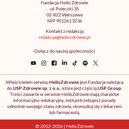
Fundacja Hello Zdrowie
ul. Poleczki 35
02-822 Warszawa
NIP 9512613236
Kontakt z redakcją
redakcja@hellozdrowie.pl
Dołącz do naszej społeczności
Właścicielem serwisu
HelloZdrowie
jest Fundacja należąca
do
USP Zdrowie sp. z o.o.
, które jest częścią
USP Group
.
Treści zawarte w serwisie HelloZdrowie mają charakter
informacyjno-edukacyjny. Jeśli potrzebujesz porady
odnośnie swojego stanu zdrowia, skonsultuj się z lekarzem
lub farmaceutą.
© 2012-2026 | HelloZdrowie