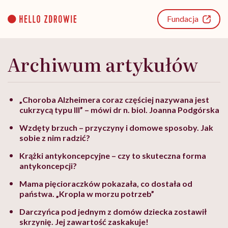
Go
to
Fundacja
content
Archiwum artykułów
„Choroba Alzheimera coraz częściej nazywana jest
cukrzycą typu III” – mówi dr n. biol. Joanna Podgórska
Wzdęty brzuch – przyczyny i domowe sposoby. Jak
sobie z nim radzić?
Krążki antykoncepcyjne – czy to skuteczna forma
antykoncepcji?
Mama pięcioraczków pokazała, co dostała od
państwa. „Kropla w morzu potrzeb”
Darczyńca pod jednym z domów dziecka zostawił
skrzynię. Jej zawartość zaskakuje!