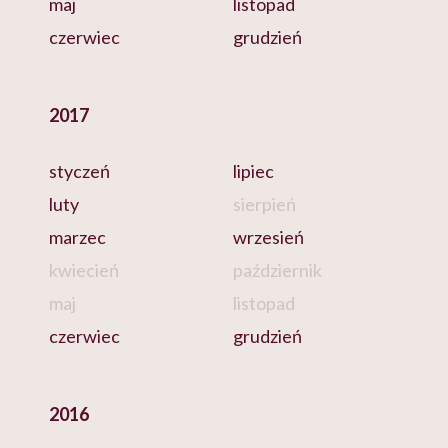
maj
listopad
czerwiec
grudzień
2017
styczeń
lipiec
luty
sierpień
marzec
wrzesień
kwiecień
październik
maj
listopad
czerwiec
grudzień
2016