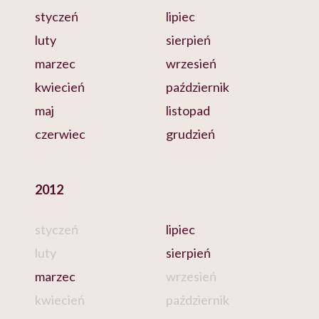
styczeń
lipiec
luty
sierpień
marzec
wrzesień
kwiecień
październik
maj
listopad
czerwiec
grudzień
2012
styczeń
lipiec
luty
sierpień
marzec
wrzesień
kwiecień
październik