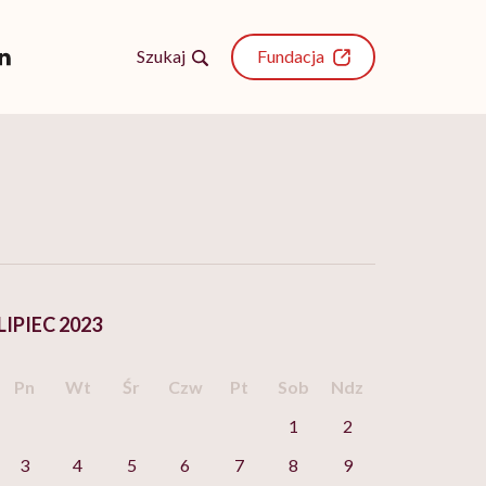
Szukaj
Fundacja
LIPIEC 2023
Pn
Wt
Śr
Czw
Pt
Sob
Ndz
1
2
3
4
5
6
7
8
9