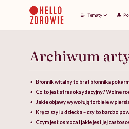
Go
to
content
Tematy
Po
Archiwum art
Błonnik witalny to brat błonnika poka
Co to jest stres oksydacyjny? Wolne ro
Jakie objawy wywołują torbiele w piersi
Kręcz szyi u dziecka – czy to bardzo p
Czym jest osmoza i jakie jest jej zastos