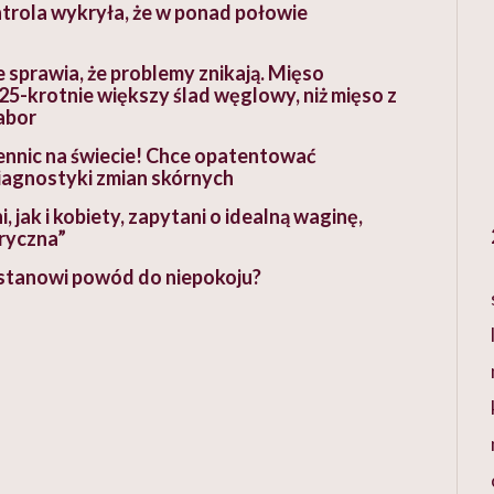
ontrola wykryła, że w ponad połowie
 sprawia, że problemy znikają. Mięso
5-krotnie większy ślad węglowy, niż mięso z
Tabor
zennic na świecie! Chce opatentować
agnostyki zmian skórnych
ak i kobiety, zapytani o idealną waginę,
tryczna”
 stanowi powód do niepokoju?