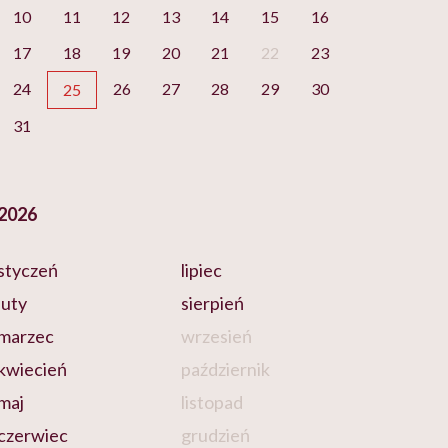
10
11
12
13
14
15
16
17
18
19
20
21
22
23
24
26
27
28
29
30
25
31
2026
styczeń
lipiec
luty
sierpień
marzec
wrzesień
kwiecień
październik
maj
listopad
czerwiec
grudzień