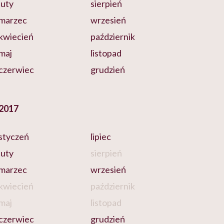
luty
sierpień
marzec
wrzesień
kwiecień
październik
maj
listopad
czerwiec
grudzień
2017
styczeń
lipiec
luty
sierpień
marzec
wrzesień
kwiecień
październik
maj
listopad
czerwiec
grudzień