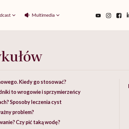
Multimedia
dcast
ykułów
rmowego. Kiedy go stosować?
dniki to wrogowie i sprzymierzeńcy
ach? Sposoby leczenia cyst
oważny problem?
owanie? Czy pić taką wodę?