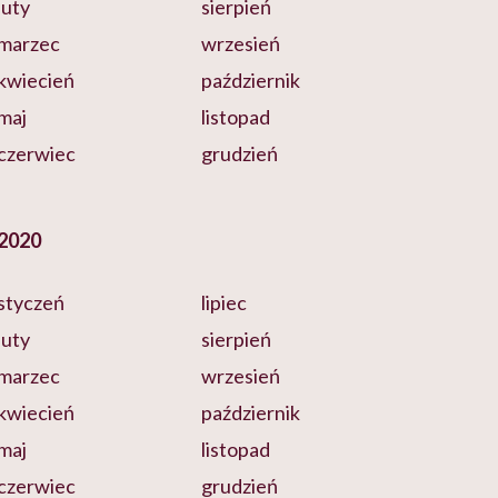
luty
sierpień
marzec
wrzesień
kwiecień
październik
maj
listopad
czerwiec
grudzień
2020
styczeń
lipiec
luty
sierpień
marzec
wrzesień
kwiecień
październik
maj
listopad
czerwiec
grudzień