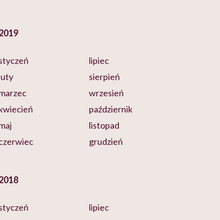
2019
styczeń
lipiec
luty
sierpień
marzec
wrzesień
kwiecień
październik
maj
listopad
czerwiec
grudzień
2018
styczeń
lipiec