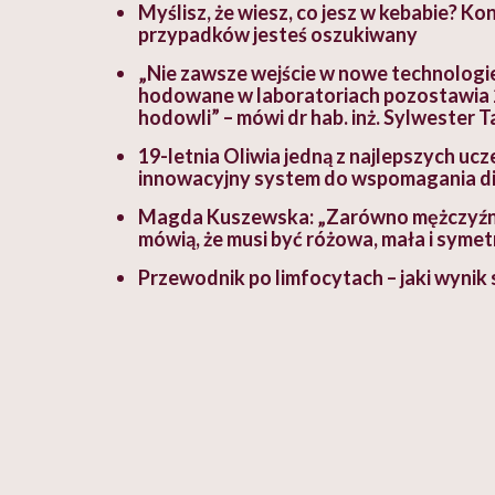
Myślisz, że wiesz, co jesz w kebabie? K
przypadków jesteś oszukiwany
„Nie zawsze wejście w nowe technologie
hodowane w laboratoriach pozostawia 2
hodowli” – mówi dr hab. inż. Sylwester 
19-letnia Oliwia jedną z najlepszych uc
innowacyjny system do wspomagania di
Magda Kuszewska: „Zarówno mężczyźni, j
mówią, że musi być różowa, mała i syme
Przewodnik po limfocytach – jaki wynik