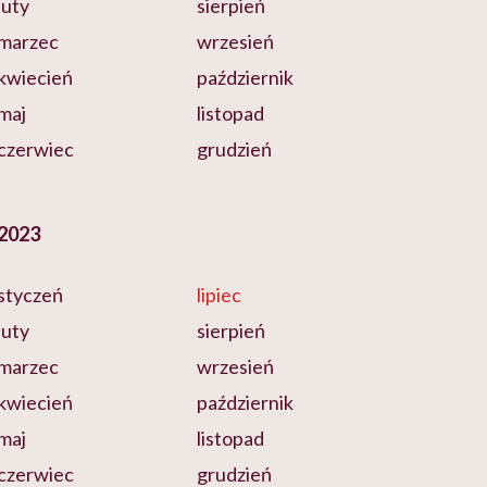
luty
sierpień
marzec
wrzesień
kwiecień
październik
maj
listopad
czerwiec
grudzień
2023
styczeń
lipiec
luty
sierpień
marzec
wrzesień
kwiecień
październik
maj
listopad
czerwiec
grudzień