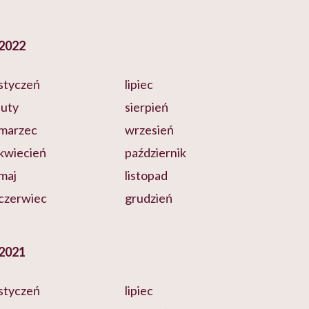
2022
styczeń
lipiec
luty
sierpień
marzec
wrzesień
kwiecień
październik
maj
listopad
czerwiec
grudzień
2021
styczeń
lipiec