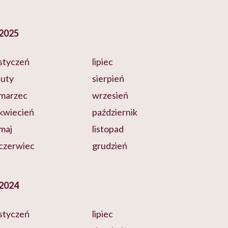
2025
styczeń
lipiec
luty
sierpień
marzec
wrzesień
kwiecień
październik
maj
listopad
czerwiec
grudzień
2024
styczeń
lipiec