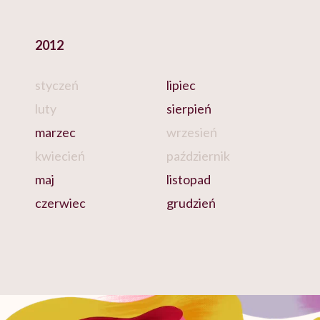
2012
styczeń
lipiec
luty
sierpień
marzec
wrzesień
kwiecień
październik
maj
listopad
czerwiec
grudzień