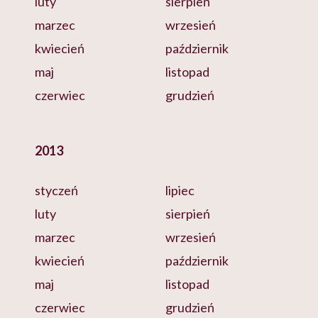
luty
sierpień
marzec
wrzesień
kwiecień
październik
maj
listopad
czerwiec
grudzień
2013
styczeń
lipiec
luty
sierpień
marzec
wrzesień
kwiecień
październik
maj
listopad
czerwiec
grudzień