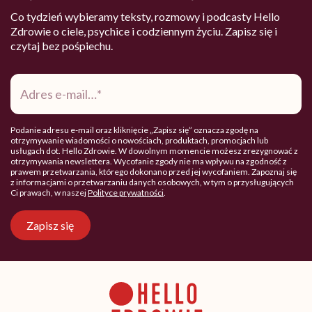
Co tydzień wybieramy teksty, rozmowy i podcasty Hello
Zdrowie o ciele, psychice i codziennym życiu. Zapisz się i
czytaj bez pośpiechu.
Adres
e-
mail
*
Podanie adresu e-mail oraz kliknięcie „Zapisz się” oznacza zgodę na
otrzymywanie wiadomości o nowościach, produktach, promocjach lub
usługach dot. Hello Zdrowie. W dowolnym momencie możesz zrezygnować z
otrzymywania newslettera. Wycofanie zgody nie ma wpływu na zgodność z
prawem przetwarzania, którego dokonano przed jej wycofaniem. Zapoznaj się
z informacjami o przetwarzaniu danych osobowych, w tym o przysługujących
Ci prawach, w naszej
Polityce prywatności
.
Zapisz się