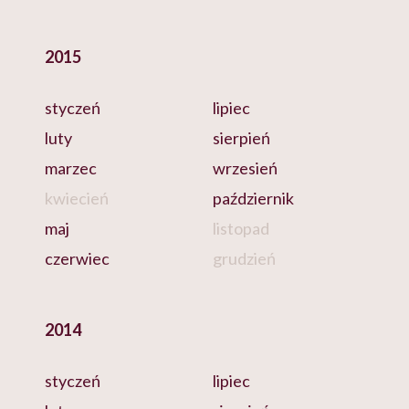
2015
styczeń
lipiec
luty
sierpień
marzec
wrzesień
kwiecień
październik
maj
listopad
czerwiec
grudzień
2014
styczeń
lipiec