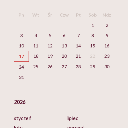
Pn
Wt
Śr
Czw
Pt
Sob
Ndz
1
2
3
4
5
6
7
8
9
10
11
12
13
14
15
16
18
19
20
21
22
23
17
25
26
27
28
29
30
24
31
2026
styczeń
lipiec
luty
sierpień