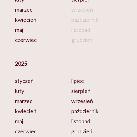
marzec
wrzesień
kwiecień
październik
maj
listopad
czerwiec
grudzień
2025
styczeń
lipiec
luty
sierpień
marzec
wrzesień
kwiecień
październik
maj
listopad
czerwiec
grudzień