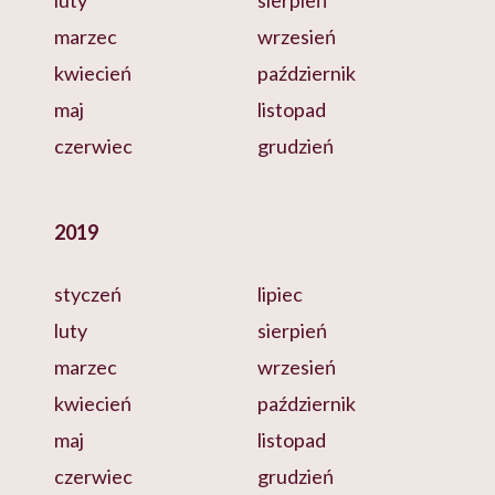
luty
sierpień
marzec
wrzesień
kwiecień
październik
maj
listopad
czerwiec
grudzień
2019
styczeń
lipiec
luty
sierpień
marzec
wrzesień
kwiecień
październik
maj
listopad
czerwiec
grudzień