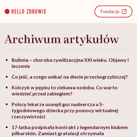
Go
to
Fundacja
content
Archiwum artykułów
Bulimia – choroba cywilizacyjna XXI wieku. Objawy i
leczenie
Co jeść, a czego unikać na diecie przeciwgrzybiczej?
Kolczyk w pępku to ciekawa ozdoba. Co warto
wiedzieć przed zabiegiem?
Polscy lekarze usunęli guz nadnercza u 5-
tygodniowego dziecka przy pomocy wirtualnej
rzeczywistości
17-latka podpisała kontrakt z legendarnym klubem
piłkarskim. Zamiast gratulacji otrzymała