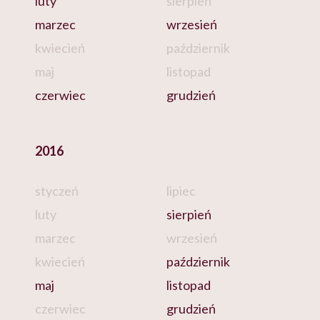
luty
sierpień
marzec
wrzesień
kwiecień
październik
maj
listopad
czerwiec
grudzień
2016
styczeń
lipiec
luty
sierpień
marzec
wrzesień
kwiecień
październik
maj
listopad
czerwiec
grudzień