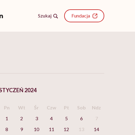
Szukaj
Fundacja
STYCZEŃ 2024
Pn
Wt
Śr
Czw
Pt
Sob
Ndz
1
2
3
4
5
6
7
8
9
10
11
12
13
14