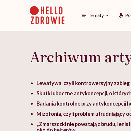
Go
to
content
Tematy
Po
Archiwum art
Lewatywa, czyli kontrowersyjny zabie
Skutki uboczne antykoncepcji, o któryc
Badania kontrolne przy antykoncepcji h
Mizofonia, czyli problem utrudniający o
„Zmarszczki nie powstają z brudu, lenis
oko do hejterów