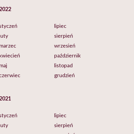
2022
styczeń
lipiec
luty
sierpień
marzec
wrzesień
kwiecień
październik
maj
listopad
czerwiec
grudzień
2021
styczeń
lipiec
luty
sierpień