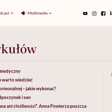
Multimedia
dcast
ykułów
g medyczny
h warto wiedzieć
ormonalnej – jakie wykonać?
dpoczynek i sen
twa ani złośliwości”. Anna Powierza puszcza