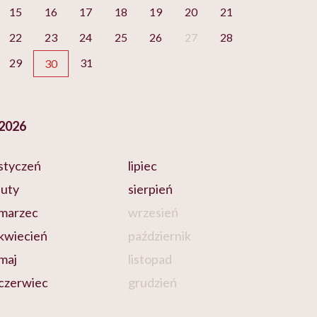
15
16
17
18
19
20
21
22
23
24
25
26
27
28
29
31
30
2026
styczeń
lipiec
luty
sierpień
marzec
wrzesień
kwiecień
październik
maj
listopad
czerwiec
grudzień