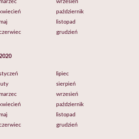
marzec
wrzesień
kwiecień
październik
maj
listopad
czerwiec
grudzień
2020
styczeń
lipiec
luty
sierpień
marzec
wrzesień
kwiecień
październik
maj
listopad
czerwiec
grudzień