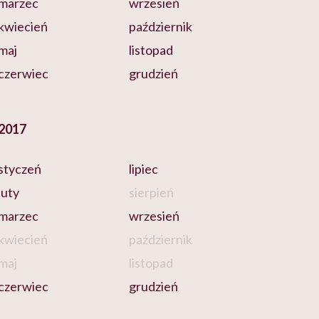
marzec
wrzesień
kwiecień
październik
maj
listopad
czerwiec
grudzień
2017
styczeń
lipiec
luty
sierpień
marzec
wrzesień
kwiecień
październik
maj
listopad
czerwiec
grudzień