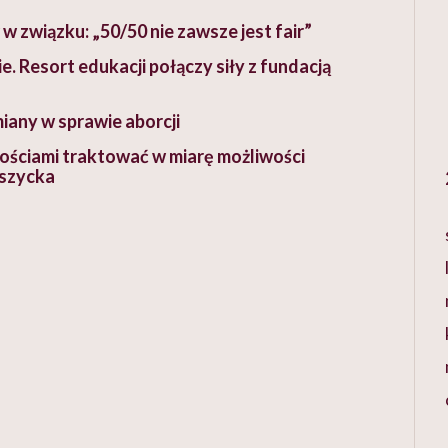
 związku: „50/50 nie zawsze jest fair”
. Resort edukacji połączy siły z fundacją
miany w sprawie aborcji
nościami traktować w miarę możliwości
uszycka