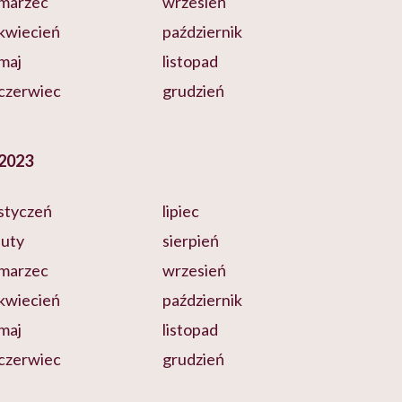
marzec
wrzesień
kwiecień
październik
maj
listopad
czerwiec
grudzień
2023
styczeń
lipiec
luty
sierpień
marzec
wrzesień
kwiecień
październik
maj
listopad
czerwiec
grudzień