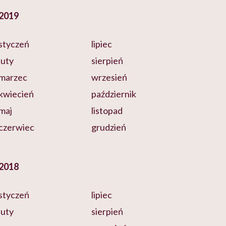
2019
styczeń
lipiec
luty
sierpień
marzec
wrzesień
kwiecień
październik
maj
listopad
czerwiec
grudzień
2018
styczeń
lipiec
luty
sierpień