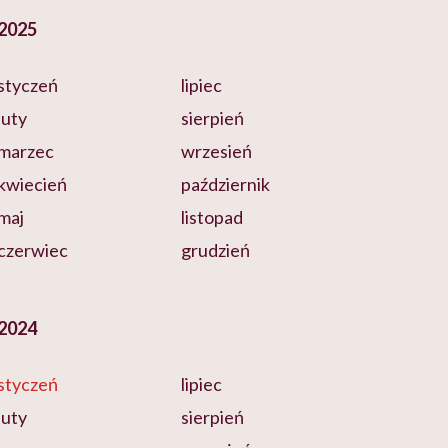
2025
styczeń
lipiec
luty
sierpień
marzec
wrzesień
kwiecień
październik
maj
listopad
czerwiec
grudzień
2024
styczeń
lipiec
luty
sierpień