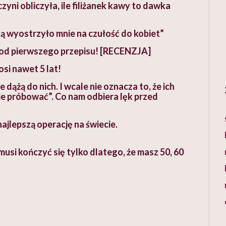
i obliczyła, ile filiżanek kawy to dawka
 wyostrzyło mnie na czułość do kobiet”
 od pierwszego przepisu! [RECENZJA]
si nawet 5 lat!
ie dążą do nich. I wcale nie oznacza to, że ich
tanie próbować”. Co nam odbiera lęk przed
ajlepszą operację na świecie.
musi kończyć się tylko dlatego, że masz 50, 60