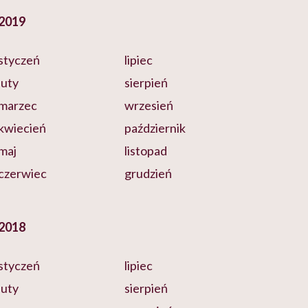
2019
styczeń
lipiec
luty
sierpień
marzec
wrzesień
kwiecień
październik
maj
listopad
czerwiec
grudzień
2018
styczeń
lipiec
luty
sierpień