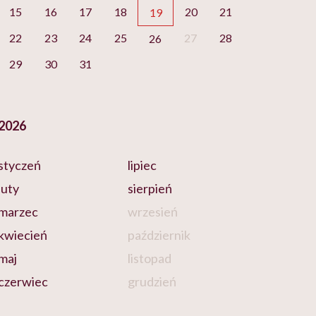
15
16
17
18
20
21
19
22
23
24
25
27
28
26
29
30
31
2026
styczeń
lipiec
luty
sierpień
marzec
wrzesień
kwiecień
październik
maj
listopad
czerwiec
grudzień