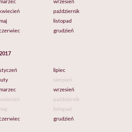
marzec
wrzesień
kwiecień
październik
maj
listopad
czerwiec
grudzień
2017
styczeń
lipiec
luty
sierpień
marzec
wrzesień
kwiecień
październik
maj
listopad
czerwiec
grudzień