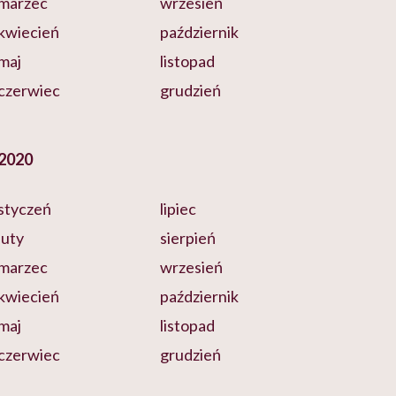
marzec
wrzesień
kwiecień
październik
maj
listopad
czerwiec
grudzień
2020
styczeń
lipiec
luty
sierpień
marzec
wrzesień
kwiecień
październik
maj
listopad
czerwiec
grudzień