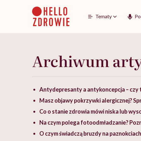
Go
to
content
Tematy
Po
Archiwum art
Antydepresanty a antykoncepcja – czy te
Masz objawy pokrzywki alergicznej? Sp
Co o stanie zdrowia mówi niska lub wyso
Na czym polega fotoodmładzanie? Pozn
O czym świadczą bruzdy na paznokciach?