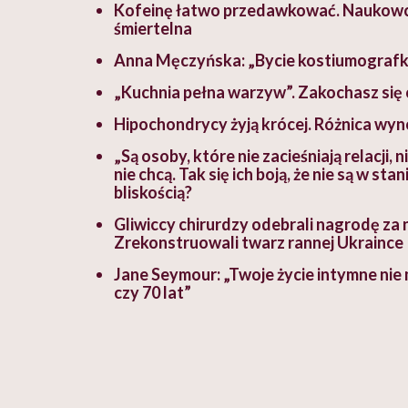
Kofeinę łatwo przedawkować. Naukowczyn
śmiertelna
Anna Męczyńska: „Bycie kostiumografką
„Kuchnia pełna warzyw”. Zakochasz się
Hipochondrycy żyją krócej. Różnica wyno
„Są osoby, które nie zacieśniają relacji, n
nie chcą. Tak się ich boją, że nie są w s
bliskością?
Gliwiccy chirurdzy odebrali nagrodę za n
Zrekonstruowali twarz rannej Ukraince
Jane Seymour: „Twoje życie intymne nie 
czy 70 lat”