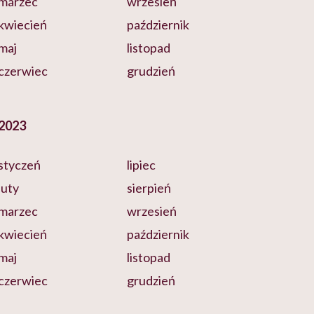
marzec
wrzesień
kwiecień
październik
maj
listopad
czerwiec
grudzień
2023
styczeń
lipiec
luty
sierpień
marzec
wrzesień
kwiecień
październik
maj
listopad
czerwiec
grudzień