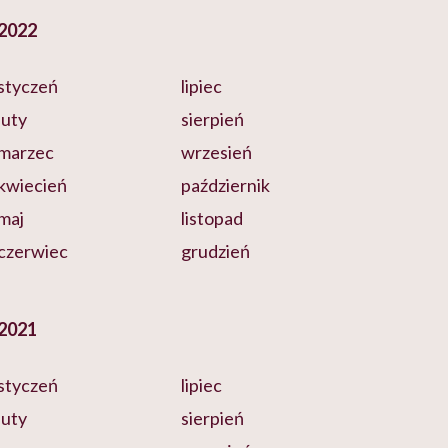
2022
styczeń
lipiec
luty
sierpień
marzec
wrzesień
kwiecień
październik
maj
listopad
czerwiec
grudzień
2021
styczeń
lipiec
luty
sierpień