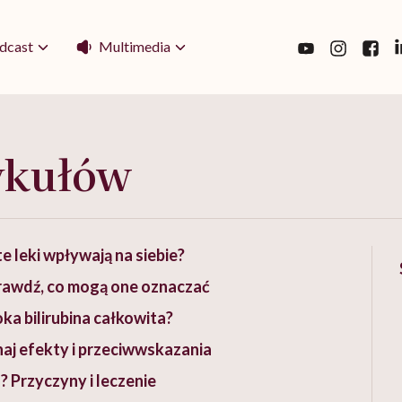
Multimedia
dcast
ykułów
 leki wpływają na siebie?
rawdź, co mogą one oznaczać
ka bilirubina całkowita?
aj efekty i przeciwwskazania
 Przyczyny i leczenie