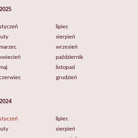
2025
styczeń
lipiec
luty
sierpień
marzec
wrzesień
kwiecień
październik
maj
listopad
czerwiec
grudzień
2024
styczeń
lipiec
luty
sierpień