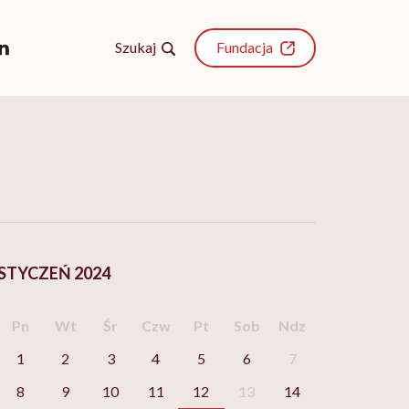
Szukaj
Fundacja
STYCZEŃ 2024
Pn
Wt
Śr
Czw
Pt
Sob
Ndz
1
2
3
4
5
6
7
8
9
10
11
12
13
14