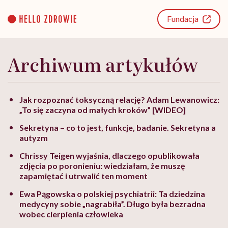
Go
to
Fundacja
content
Archiwum artykułów
Jak rozpoznać toksyczną relację? Adam Lewanowicz:
„To się zaczyna od małych kroków” [WIDEO]
Sekretyna – co to jest, funkcje, badanie. Sekretyna a
autyzm
Chrissy Teigen wyjaśnia, dlaczego opublikowała
zdjęcia po poronieniu: wiedziałam, że muszę
zapamiętać i utrwalić ten moment
Ewa Pągowska o polskiej psychiatrii: Ta dziedzina
medycyny sobie „nagrabiła”. Długo była bezradna
wobec cierpienia człowieka