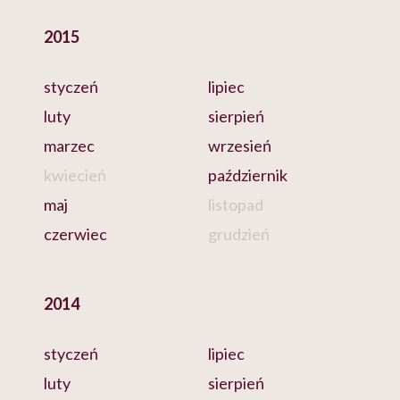
2015
styczeń
lipiec
luty
sierpień
marzec
wrzesień
kwiecień
październik
maj
listopad
czerwiec
grudzień
2014
styczeń
lipiec
luty
sierpień