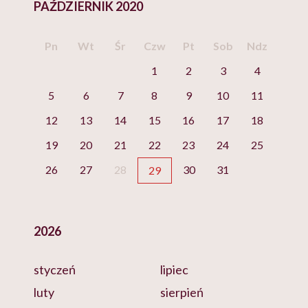
PAŹDZIERNIK 2020
Pn
Wt
Śr
Czw
Pt
Sob
Ndz
1
2
3
4
5
6
7
8
9
10
11
12
13
14
15
16
17
18
19
20
21
22
23
24
25
26
27
28
30
31
29
2026
styczeń
lipiec
luty
sierpień