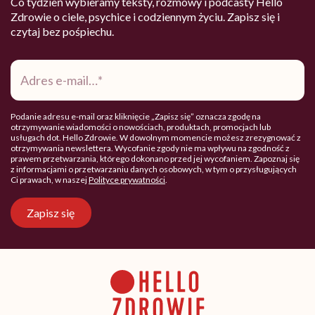
Co tydzień wybieramy teksty, rozmowy i podcasty Hello
Zdrowie o ciele, psychice i codziennym życiu. Zapisz się i
czytaj bez pośpiechu.
Adres
e-
mail
*
Podanie adresu e-mail oraz kliknięcie „Zapisz się” oznacza zgodę na
otrzymywanie wiadomości o nowościach, produktach, promocjach lub
usługach dot. Hello Zdrowie. W dowolnym momencie możesz zrezygnować z
otrzymywania newslettera. Wycofanie zgody nie ma wpływu na zgodność z
prawem przetwarzania, którego dokonano przed jej wycofaniem. Zapoznaj się
z informacjami o przetwarzaniu danych osobowych, w tym o przysługujących
Ci prawach, w naszej
Polityce prywatności
.
Zapisz się