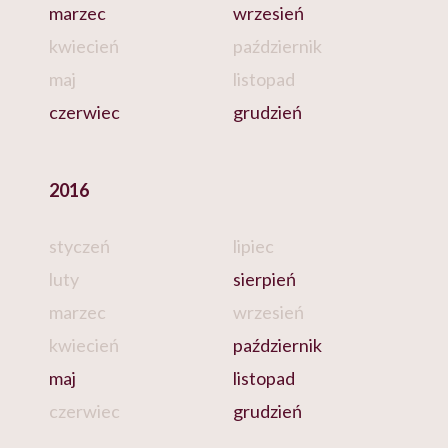
marzec
wrzesień
kwiecień
październik
maj
listopad
czerwiec
grudzień
2016
styczeń
lipiec
luty
sierpień
marzec
wrzesień
kwiecień
październik
maj
listopad
czerwiec
grudzień