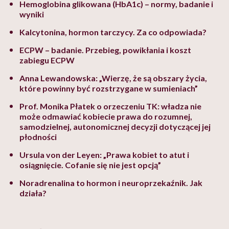
Hemoglobina glikowana (HbA1c) – normy, badanie i
wyniki
Kalcytonina, hormon tarczycy. Za co odpowiada?
ECPW – badanie. Przebieg, powikłania i koszt
zabiegu ECPW
Anna Lewandowska: „Wierzę, że są obszary życia,
które powinny być rozstrzygane w sumieniach”
Prof. Monika Płatek o orzeczeniu TK: władza nie
może odmawiać kobiecie prawa do rozumnej,
samodzielnej, autonomicznej decyzji dotyczącej jej
płodności
Ursula von der Leyen: „Prawa kobiet to atut i
osiągnięcie. Cofanie się nie jest opcją”
Noradrenalina to hormon i neuroprzekaźnik. Jak
działa?