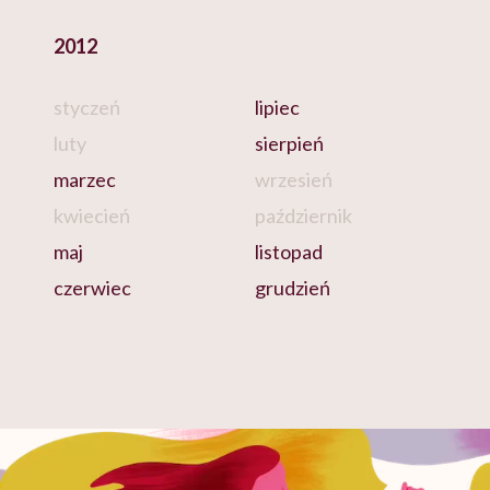
2012
styczeń
lipiec
luty
sierpień
marzec
wrzesień
kwiecień
październik
maj
listopad
czerwiec
grudzień