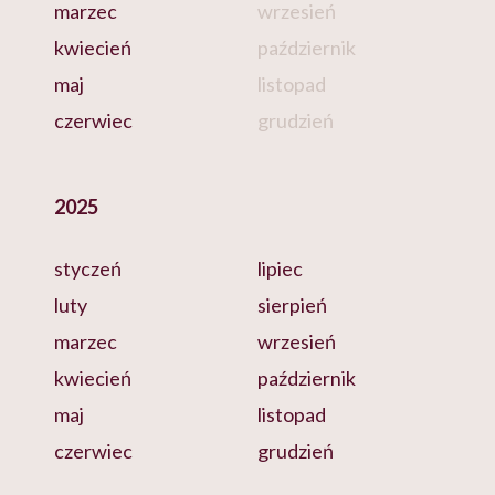
marzec
wrzesień
kwiecień
październik
maj
listopad
czerwiec
grudzień
2025
styczeń
lipiec
luty
sierpień
marzec
wrzesień
kwiecień
październik
maj
listopad
czerwiec
grudzień