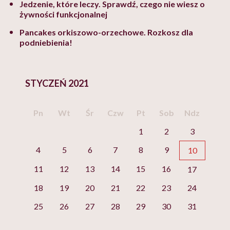
Jedzenie, które leczy. Sprawdź, czego nie wiesz o
żywności funkcjonalnej
Pancakes orkiszowo-orzechowe. Rozkosz dla
podniebienia!
STYCZEŃ 2021
Pn
Wt
Śr
Czw
Pt
Sob
Ndz
1
2
3
4
5
6
7
8
9
10
11
12
13
14
15
16
17
18
19
20
21
22
23
24
25
26
27
28
29
30
31