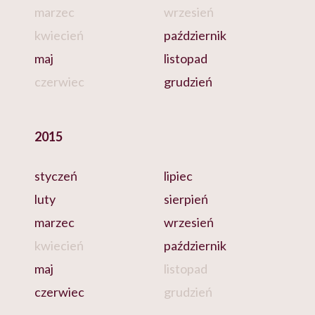
marzec
wrzesień
kwiecień
październik
maj
listopad
czerwiec
grudzień
2015
styczeń
lipiec
luty
sierpień
marzec
wrzesień
kwiecień
październik
maj
listopad
czerwiec
grudzień