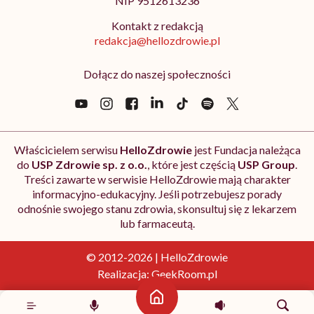
NIP 9512613236
Kontakt z redakcją
redakcja@hellozdrowie.pl
Dołącz do naszej społeczności
Właścicielem serwisu
HelloZdrowie
jest Fundacja należąca
do
USP Zdrowie sp. z o.o.
, które jest częścią
USP Group
.
Treści zawarte w serwisie HelloZdrowie mają charakter
informacyjno-edukacyjny. Jeśli potrzebujesz porady
odnośnie swojego stanu zdrowia, skonsultuj się z lekarzem
lub farmaceutą.
© 2012-2026 | HelloZdrowie
Realizacja:
GeekRoom.pl
Strona główna