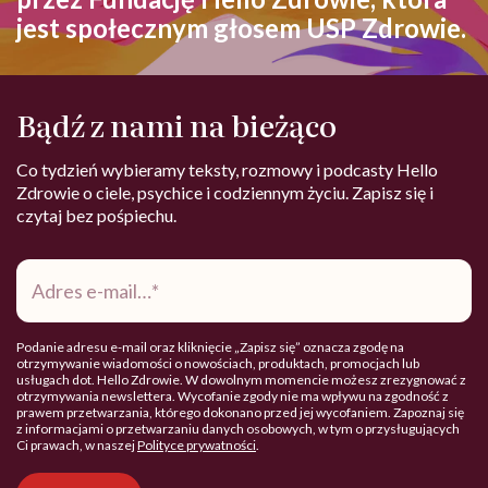
jest społecznym głosem USP Zdrowie.
Bądź z nami na bieżąco
Co tydzień wybieramy teksty, rozmowy i podcasty Hello
Zdrowie o ciele, psychice i codziennym życiu. Zapisz się i
czytaj bez pośpiechu.
Adres
e-
mail
*
Podanie adresu e-mail oraz kliknięcie „Zapisz się” oznacza zgodę na
otrzymywanie wiadomości o nowościach, produktach, promocjach lub
usługach dot. Hello Zdrowie. W dowolnym momencie możesz zrezygnować z
otrzymywania newslettera. Wycofanie zgody nie ma wpływu na zgodność z
prawem przetwarzania, którego dokonano przed jej wycofaniem. Zapoznaj się
z informacjami o przetwarzaniu danych osobowych, w tym o przysługujących
Ci prawach, w naszej
Polityce prywatności
.