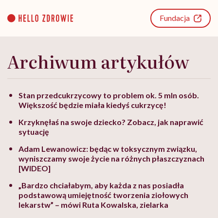
Go
to
Fundacja
content
Archiwum artykułów
Stan przedcukrzycowy to problem ok. 5 mln osób.
Większość będzie miała kiedyś cukrzycę!
Krzyknęłaś na swoje dziecko? Zobacz, jak naprawić
sytuację
Adam Lewanowicz: będąc w toksycznym związku,
wyniszczamy swoje życie na różnych płaszczyznach
[WIDEO]
„Bardzo chciałabym, aby każda z nas posiadła
podstawową umiejętność tworzenia ziołowych
lekarstw” – mówi Ruta Kowalska, zielarka