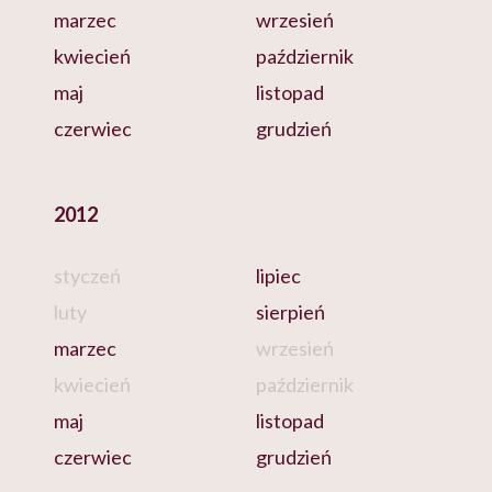
marzec
wrzesień
kwiecień
październik
maj
listopad
czerwiec
grudzień
2012
styczeń
lipiec
luty
sierpień
marzec
wrzesień
kwiecień
październik
maj
listopad
czerwiec
grudzień