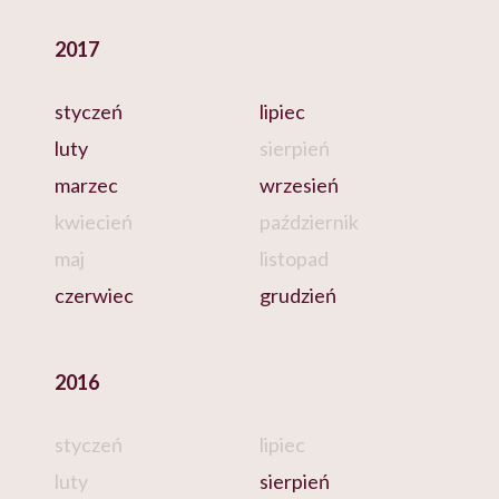
2017
styczeń
lipiec
luty
sierpień
marzec
wrzesień
kwiecień
październik
maj
listopad
czerwiec
grudzień
2016
styczeń
lipiec
luty
sierpień