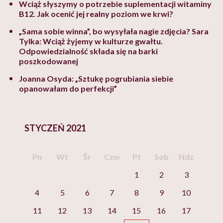
Wciąż słyszymy o potrzebie suplementacji witaminy
B12. Jak ocenić jej realny poziom we krwi?
„Sama sobie winna”, bo wysyłała nagie zdjęcia? Sara
Tylka: Wciąż żyjemy w kulturze gwałtu.
Odpowiedzialność składa się na barki
poszkodowanej
Joanna Osyda: „Sztukę pogrubiania siebie
opanowałam do perfekcji”
STYCZEŃ 2021
Pn
Wt
Śr
Czw
Pt
Sob
Ndz
1
2
3
4
5
6
7
8
9
10
11
12
13
14
15
16
17