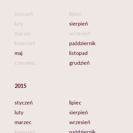
styczeń
lipiec
luty
sierpień
marzec
wrzesień
kwiecień
październik
maj
listopad
czerwiec
grudzień
2015
styczeń
lipiec
luty
sierpień
marzec
wrzesień
kwiecień
październik