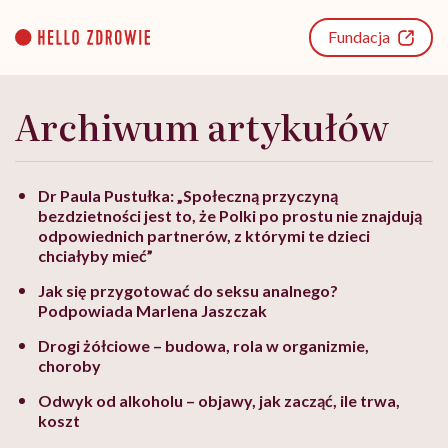
Go
to
Fundacja
content
Archiwum artykułów
Dr Paula Pustułka: „Społeczną przyczyną
bezdzietności jest to, że Polki po prostu nie znajdują
odpowiednich partnerów, z którymi te dzieci
chciałyby mieć”
Jak się przygotować do seksu analnego?
Podpowiada Marlena Jaszczak
Drogi żółciowe – budowa, rola w organizmie,
choroby
Odwyk od alkoholu – objawy, jak zacząć, ile trwa,
koszt