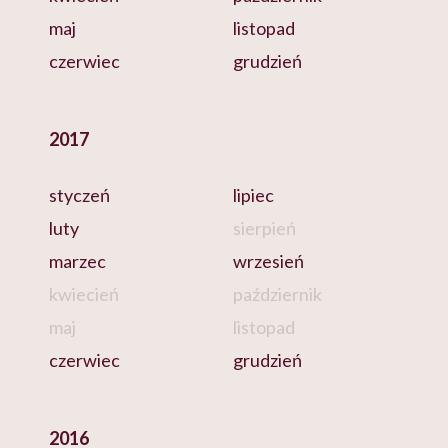
maj
listopad
czerwiec
grudzień
2017
styczeń
lipiec
luty
sierpień
marzec
wrzesień
kwiecień
październik
maj
listopad
czerwiec
grudzień
2016