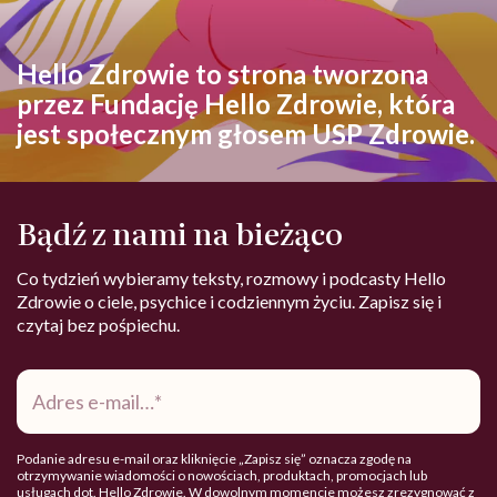
Hello Zdrowie to strona tworzona
przez Fundację Hello Zdrowie, która
jest społecznym głosem USP Zdrowie.
Bądź z nami na bieżąco
Co tydzień wybieramy teksty, rozmowy i podcasty Hello
Zdrowie o ciele, psychice i codziennym życiu. Zapisz się i
czytaj bez pośpiechu.
Adres
e-
mail
*
Podanie adresu e-mail oraz kliknięcie „Zapisz się” oznacza zgodę na
otrzymywanie wiadomości o nowościach, produktach, promocjach lub
usługach dot. Hello Zdrowie. W dowolnym momencie możesz zrezygnować z