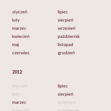
styczeń
lipiec
luty
sierpień
marzec
wrzesień
kwiecień
październik
maj
listopad
czerwiec
grudzień
2012
styczeń
lipiec
luty
sierpień
marzec
wrzesień
kwiecień
październik