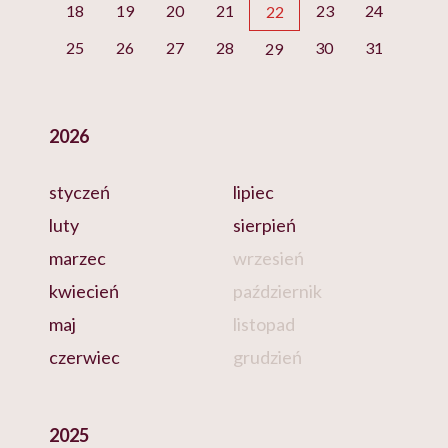
18
19
20
21
23
24
22
25
26
27
28
30
31
29
2026
styczeń
lipiec
luty
sierpień
marzec
wrzesień
kwiecień
październik
maj
listopad
czerwiec
grudzień
2025