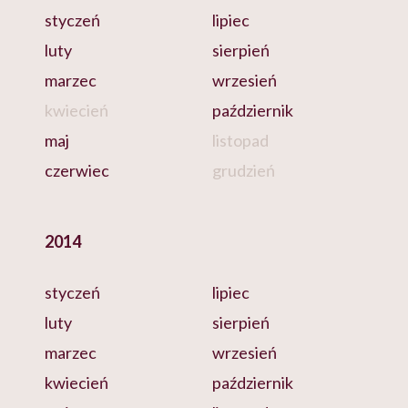
styczeń
lipiec
luty
sierpień
marzec
wrzesień
kwiecień
październik
maj
listopad
czerwiec
grudzień
2014
styczeń
lipiec
luty
sierpień
marzec
wrzesień
kwiecień
październik