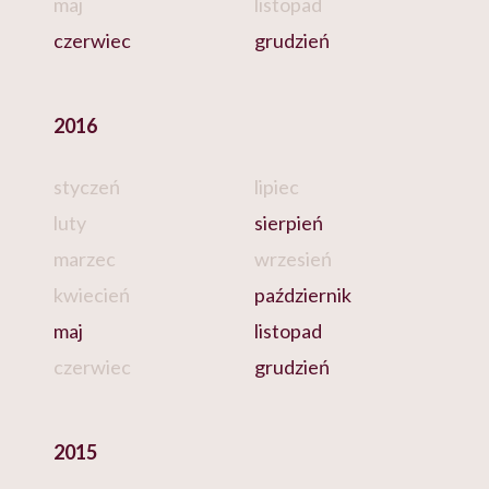
maj
listopad
czerwiec
grudzień
2016
styczeń
lipiec
luty
sierpień
marzec
wrzesień
kwiecień
październik
maj
listopad
czerwiec
grudzień
2015