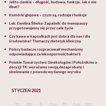
Jelito cienkie – długość, budowa, funkcje. Jak o nie
dbać?
Komórki glejowe – czym są, rodzaje i funkcje
Lek. Ewelina Śliwka-Zapaśnik: do menopauzy
przygotowujemy się przez całe życie
Czy kawa w kapsułkach jest dobra dla nas i dla
środowiska? Tłumaczy dietetyk kliniczny
Polscy badacze rozpracowali mechanizmy
odpowiadające za lekooporność bakterii
Polskie Towarzystwo Ginekologów i Położników o
decyzji TK: wyrażamy swoją dezaprobatę i
ubolewanie z powodu wydanego wyroku
STYCZEŃ 2021
Pn
Wt
Śr
Czw
Pt
Sob
Ndz