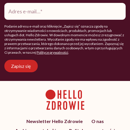
Adres
e-
mail
*
Podanie adresu e-mail oraz kliknięcie „Zapisz się” oznacza zgodę na
otrzymywanie wiadomości o nowościach, produktach, promocjach lub
usługach dot. Hello Zdrowie. W dowolnym momencie możesz zrezygnować z
otrzymywania newslettera. Wycofanie zgody nie ma wpływu na zgodność z
prawem przetwarzania, którego dokonano przed jej wycofaniem. Zapoznaj się
z informacjami o przetwarzaniu danych osobowych, w tym o przysługujących
Ci prawach, w naszej
Polityce prywatności
.
Zapisz się
Newsletter Hello Zdrowie
O nas