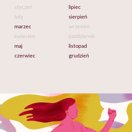
styczeń
lipiec
luty
sierpień
marzec
wrzesień
kwiecień
październik
maj
listopad
czerwiec
grudzień