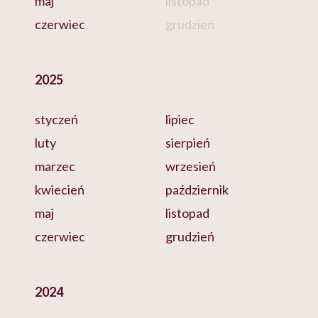
maj
listopad
czerwiec
grudzień
2025
styczeń
lipiec
luty
sierpień
marzec
wrzesień
kwiecień
październik
maj
listopad
czerwiec
grudzień
2024