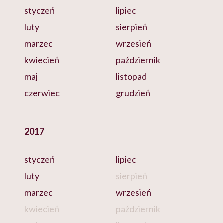
styczeń
lipiec
luty
sierpień
marzec
wrzesień
kwiecień
październik
maj
listopad
czerwiec
grudzień
2017
styczeń
lipiec
luty
sierpień
marzec
wrzesień
kwiecień
październik