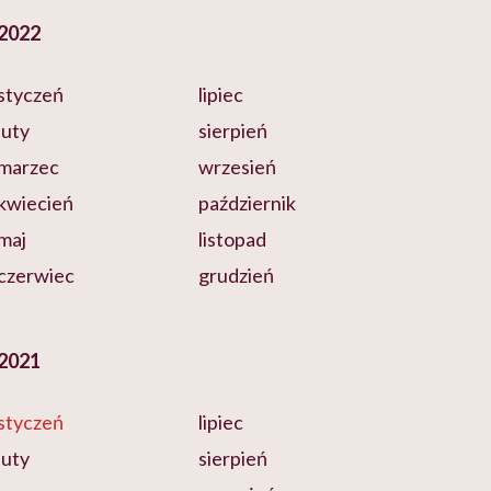
2022
styczeń
lipiec
luty
sierpień
marzec
wrzesień
kwiecień
październik
maj
listopad
czerwiec
grudzień
2021
styczeń
lipiec
luty
sierpień