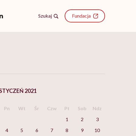
Szukaj
Fundacja
STYCZEŃ 2021
Pn
Wt
Śr
Czw
Pt
Sob
Ndz
1
2
3
4
5
6
7
8
9
10