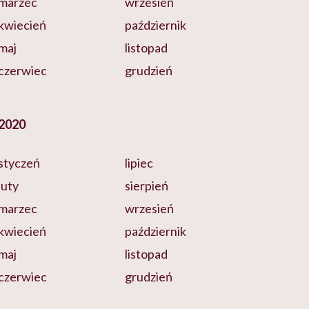
marzec
wrzesień
kwiecień
październik
maj
listopad
czerwiec
grudzień
2020
styczeń
lipiec
luty
sierpień
marzec
wrzesień
kwiecień
październik
maj
listopad
czerwiec
grudzień