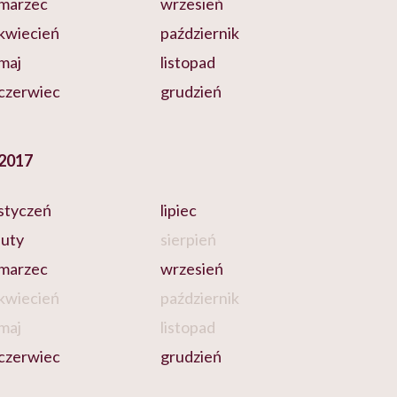
marzec
wrzesień
kwiecień
październik
maj
listopad
czerwiec
grudzień
2017
styczeń
lipiec
luty
sierpień
marzec
wrzesień
kwiecień
październik
maj
listopad
czerwiec
grudzień