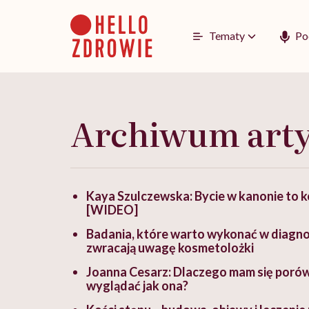
Go
to
content
Tematy
Po
Archiwum art
Kaya Szulczewska: Bycie w kanonie to k
[WIDEO]
Badania, które warto wykonać w diagnos
zwracają uwagę kosmetolożki
Joanna Cesarz: Dlaczego mam się porówny
wyglądać jak ona?