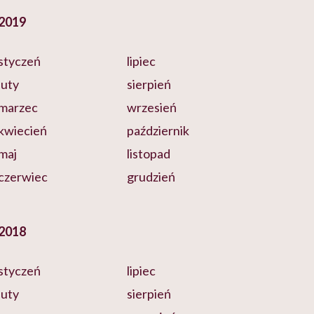
2019
styczeń
lipiec
luty
sierpień
marzec
wrzesień
kwiecień
październik
maj
listopad
czerwiec
grudzień
2018
styczeń
lipiec
luty
sierpień