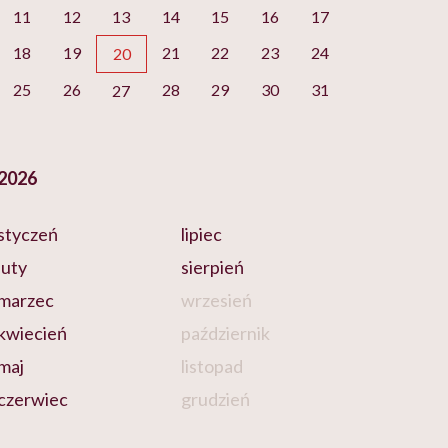
11
12
13
14
15
16
17
18
19
21
22
23
24
20
25
26
28
29
30
31
27
2026
styczeń
lipiec
luty
sierpień
marzec
wrzesień
kwiecień
październik
maj
listopad
czerwiec
grudzień