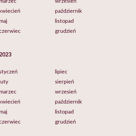
marzec
wrzesień
kwiecień
październik
maj
listopad
czerwiec
grudzień
2023
styczeń
lipiec
luty
sierpień
marzec
wrzesień
kwiecień
październik
maj
listopad
czerwiec
grudzień