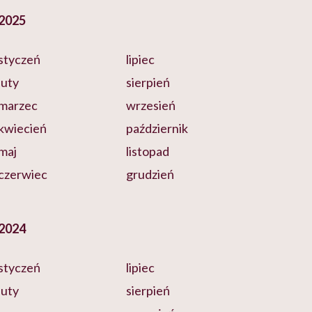
2025
styczeń
lipiec
luty
sierpień
marzec
wrzesień
kwiecień
październik
maj
listopad
czerwiec
grudzień
2024
styczeń
lipiec
luty
sierpień