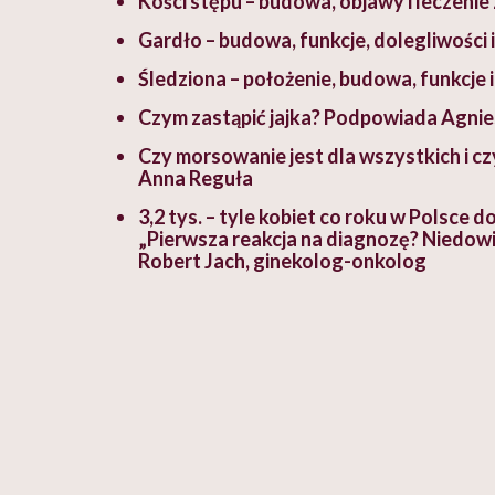
Kości stępu – budowa, objawy i leczenie
Gardło – budowa, funkcje, dolegliwości 
Śledziona – położenie, budowa, funkcje 
Czym zastąpić jajka? Podpowiada Agnie
Czy morsowanie jest dla wszystkich i 
Anna Reguła
3,2 tys. – tyle kobiet co roku w Polsce d
„Pierwsza reakcja na diagnozę? Niedowi
Robert Jach, ginekolog-onkolog