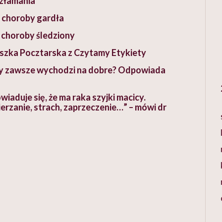
 złamania
i choroby gardła
i choroby śledziony
szka Pocztarska z Czytamy Etykiety
czy zawsze wychodzi na dobre? Odpowiada
owiaduje się, że ma raka szyjki macicy.
erzanie, strach, zaprzeczenie…” – mówi dr