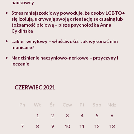
naukowcy
Stres mniejszościowy powoduje, że osoby LGBTQ+
się izolują, ukrywają swoją orientację seksualną lub
tożsamość płciową – pisze psycholożka Anna
Cyklińska
Lakier winylowy – właściwości. Jak wykonać nim
manicure?
Nadciśnienie naczyniowo-nerkowe – przyczyny i
leczenie
CZERWIEC 2021
Pn
Wt
Śr
Czw
Pt
Sob
Ndz
1
2
3
4
5
6
7
8
9
10
11
12
13