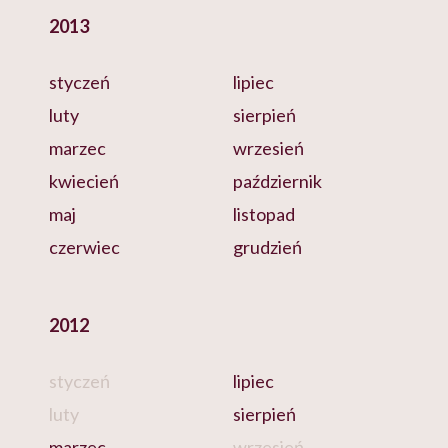
2013
styczeń
lipiec
luty
sierpień
marzec
wrzesień
kwiecień
październik
maj
listopad
czerwiec
grudzień
2012
styczeń
lipiec
luty
sierpień
marzec
wrzesień