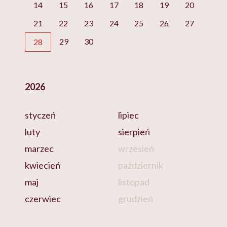
14
15
16
17
18
19
20
21
22
23
24
25
26
27
29
30
28
2026
styczeń
lipiec
luty
sierpień
marzec
wrzesień
kwiecień
październik
maj
listopad
czerwiec
grudzień