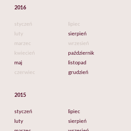
2016
styczeń
lipiec
luty
sierpień
marzec
wrzesień
kwiecień
październik
maj
listopad
czerwiec
grudzień
2015
styczeń
lipiec
luty
sierpień
marzec
wrzesień