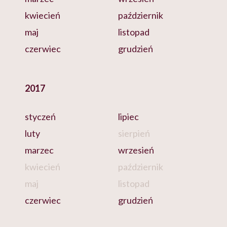
kwiecień
październik
maj
listopad
czerwiec
grudzień
2017
styczeń
lipiec
luty
sierpień
marzec
wrzesień
kwiecień
październik
maj
listopad
czerwiec
grudzień