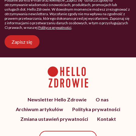
Podanie adresu e-mail oraz kliknięcie „Zapisz się” oznacza zgodę na
otrzymywanie wiadomości o nowościach, produktach, promocjach lub
usługach dot. Hello Zdrowie. W dowolnym momencie możesz zrezygnować z
otrzymywania newslettera. Wycofanie zgody nie ma wpływu na zgodność z
prawem przetwarzania, którego dokonano przed jej wycofaniem. Zapoznaj się
z informacjami o przetwarzaniu danych osobowych, w tym o przysługujących
Ci prawach, w naszej
Polityce prywatności
.
Zapisz się
Newsletter Hello Zdrowie
O nas
Archiwum artykułów
Polityka prywatności
Zmiana ustawień prywatności
Kontakt