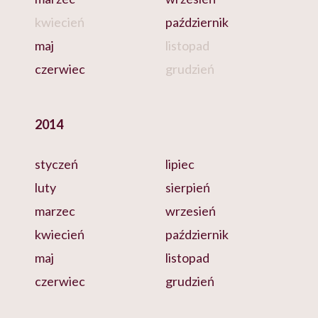
kwiecień
październik
maj
listopad
czerwiec
grudzień
2014
styczeń
lipiec
luty
sierpień
marzec
wrzesień
kwiecień
październik
maj
listopad
czerwiec
grudzień