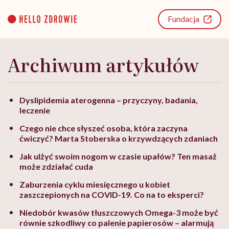
Go
to
Fundacja
content
Archiwum artykułów
Dyslipidemia aterogenna – przyczyny, badania,
leczenie
Czego nie chce słyszeć osoba, która zaczyna
ćwiczyć? Marta Stoberska o krzywdzących zdaniach
Jak ulżyć swoim nogom w czasie upałów? Ten masaż
może zdziałać cuda
Zaburzenia cyklu miesięcznego u kobiet
zaszczepionych na COVID-19. Co na to eksperci?
Niedobór kwasów tłuszczowych Omega-3 może być
równie szkodliwy co palenie papierosów – alarmują