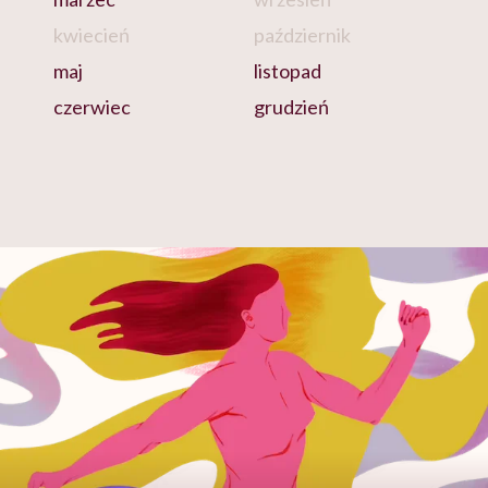
kwiecień
październik
maj
listopad
czerwiec
grudzień