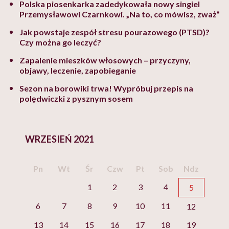
Polska piosenkarka zadedykowała nowy singiel
Przemysławowi Czarnkowi. „Na to, co mówisz, zważ”
Jak powstaje zespół stresu pourazowego (PTSD)?
Czy można go leczyć?
Zapalenie mieszków włosowych – przyczyny,
objawy, leczenie, zapobieganie
Sezon na borowiki trwa! Wypróbuj przepis na
polędwiczki z pysznym sosem
WRZESIEŃ 2021
Pn
Wt
Śr
Czw
Pt
Sob
Ndz
1
2
3
4
5
6
7
8
9
10
11
12
13
14
15
16
17
18
19