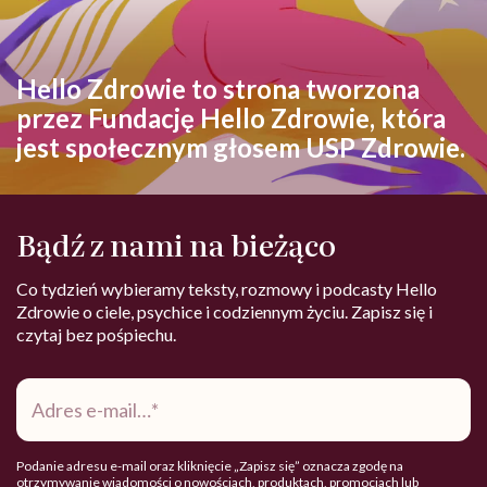
Hello Zdrowie to strona tworzona
przez Fundację Hello Zdrowie, która
jest społecznym głosem USP Zdrowie.
Bądź z nami na bieżąco
Co tydzień wybieramy teksty, rozmowy i podcasty Hello
Zdrowie o ciele, psychice i codziennym życiu. Zapisz się i
czytaj bez pośpiechu.
Adres
e-
mail
*
Podanie adresu e-mail oraz kliknięcie „Zapisz się” oznacza zgodę na
otrzymywanie wiadomości o nowościach, produktach, promocjach lub