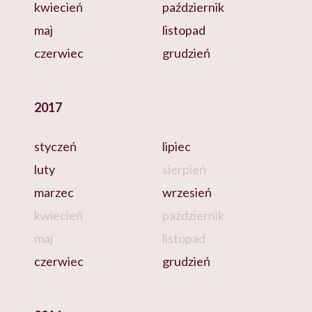
kwiecień
październik
maj
listopad
czerwiec
grudzień
2017
styczeń
lipiec
luty
sierpień
marzec
wrzesień
kwiecień
październik
maj
listopad
czerwiec
grudzień