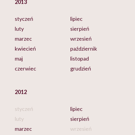
2013
styczeń
lipiec
luty
sierpień
marzec
wrzesień
kwiecień
październik
maj
listopad
czerwiec
grudzień
2012
styczeń
lipiec
luty
sierpień
marzec
wrzesień