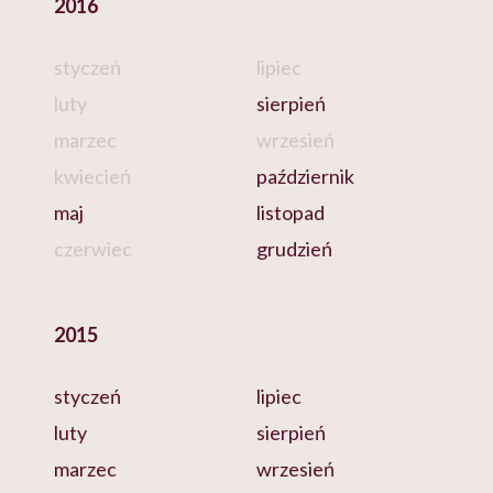
2016
styczeń
lipiec
luty
sierpień
marzec
wrzesień
kwiecień
październik
maj
listopad
czerwiec
grudzień
2015
styczeń
lipiec
luty
sierpień
marzec
wrzesień