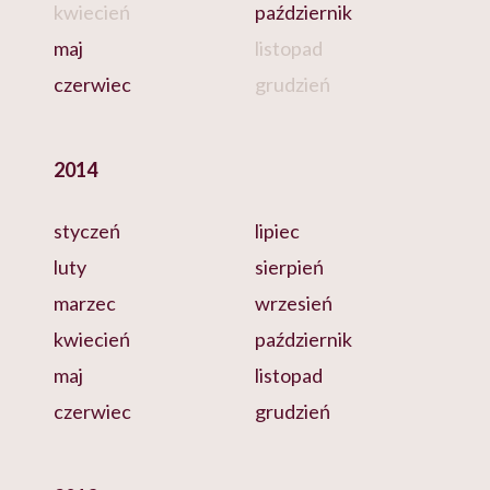
kwiecień
październik
maj
listopad
czerwiec
grudzień
2014
styczeń
lipiec
luty
sierpień
marzec
wrzesień
kwiecień
październik
maj
listopad
czerwiec
grudzień