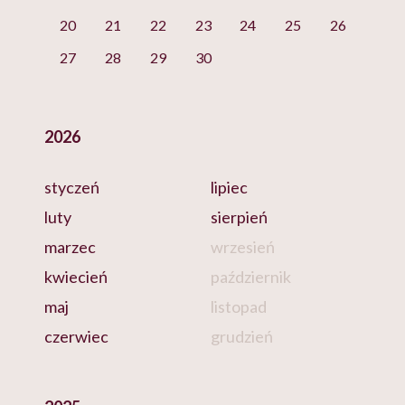
20
21
22
23
24
25
26
27
28
29
30
2026
styczeń
lipiec
luty
sierpień
marzec
wrzesień
kwiecień
październik
maj
listopad
czerwiec
grudzień