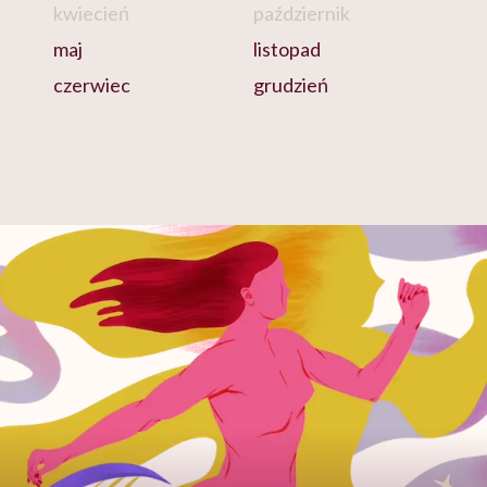
kwiecień
październik
maj
listopad
czerwiec
grudzień