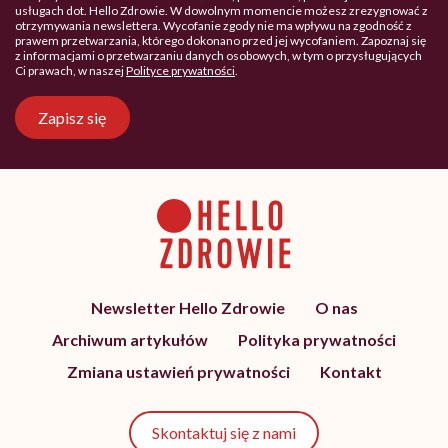
usługach dot. Hello Zdrowie. W dowolnym momencie możesz zrezygnować z
otrzymywania newslettera. Wycofanie zgody nie ma wpływu na zgodność z
prawem przetwarzania, którego dokonano przed jej wycofaniem. Zapoznaj się
z informacjami o przetwarzaniu danych osobowych, w tym o przysługujących
Ci prawach, w naszej
Polityce prywatności
.
Zapisz się
Newsletter Hello Zdrowie
O nas
Archiwum artykułów
Polityka prywatności
Zmiana ustawień prywatności
Kontakt
Skontaktuj się z nami