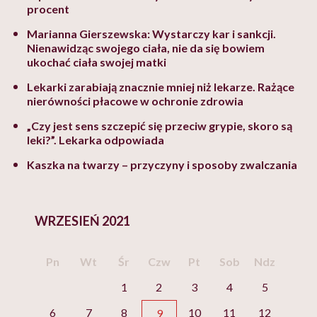
procent
Marianna Gierszewska: Wystarczy kar i sankcji.
Nienawidząc swojego ciała, nie da się bowiem
ukochać ciała swojej matki
Lekarki zarabiają znacznie mniej niż lekarze. Rażące
nierówności płacowe w ochronie zdrowia
„Czy jest sens szczepić się przeciw grypie, skoro są
leki?”. Lekarka odpowiada
Kaszka na twarzy – przyczyny i sposoby zwalczania
WRZESIEŃ 2021
Pn
Wt
Śr
Czw
Pt
Sob
Ndz
1
2
3
4
5
6
7
8
10
11
12
9