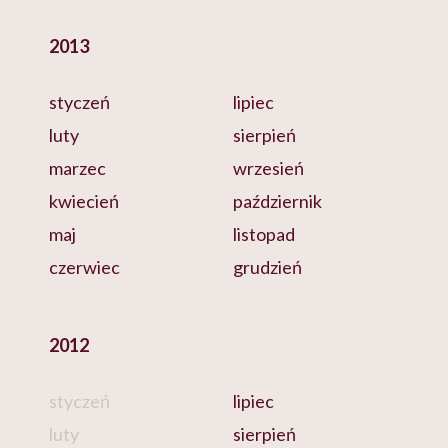
2013
styczeń
lipiec
luty
sierpień
marzec
wrzesień
kwiecień
październik
maj
listopad
czerwiec
grudzień
2012
styczeń
lipiec
luty
sierpień