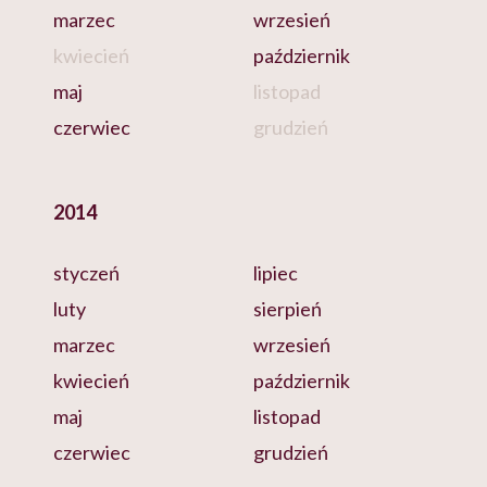
marzec
wrzesień
kwiecień
październik
maj
listopad
czerwiec
grudzień
2014
styczeń
lipiec
luty
sierpień
marzec
wrzesień
kwiecień
październik
maj
listopad
czerwiec
grudzień