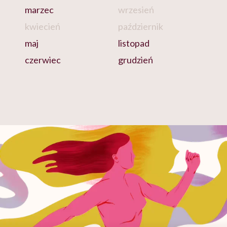
marzec
wrzesień
kwiecień
październik
maj
listopad
czerwiec
grudzień