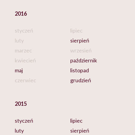
2016
styczeń
lipiec
luty
sierpień
marzec
wrzesień
kwiecień
październik
maj
listopad
czerwiec
grudzień
2015
styczeń
lipiec
luty
sierpień