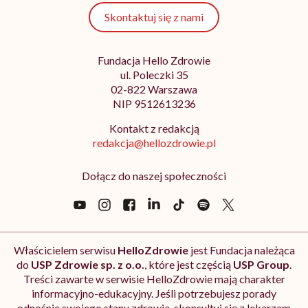
Skontaktuj się z nami
Fundacja Hello Zdrowie
ul. Poleczki 35
02-822 Warszawa
NIP 9512613236
Kontakt z redakcją
redakcja@hellozdrowie.pl
Dołącz do naszej społeczności
Właścicielem serwisu
HelloZdrowie
jest Fundacja należąca
do
USP Zdrowie sp. z o.o.
, które jest częścią
USP Group
.
Treści zawarte w serwisie HelloZdrowie mają charakter
informacyjno-edukacyjny. Jeśli potrzebujesz porady
odnośnie swojego stanu zdrowia, skonsultuj się z lekarzem