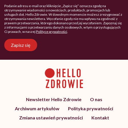
Podanie adresu e-mail oraz kliknięcie „Zapisz się” oznacza zgodę na
otrzymywanie wiadomości o nowościach, produktach, promocjach lub
usługach dot. Hello Zdrowie. W dowolnym momencie możesz zrezygnować z
otrzymywania newslettera. Wycofanie zgody nie ma wpływu na zgodność z
prawem przetwarzania, którego dokonano przed jej wycofaniem. Zapoznaj się
z informacjami o przetwarzaniu danych osobowych, w tym o przysługujących
Ci prawach, w naszej
Polityce prywatności
.
Zapisz się
Newsletter Hello Zdrowie
O nas
Archiwum artykułów
Polityka prywatności
Zmiana ustawień prywatności
Kontakt