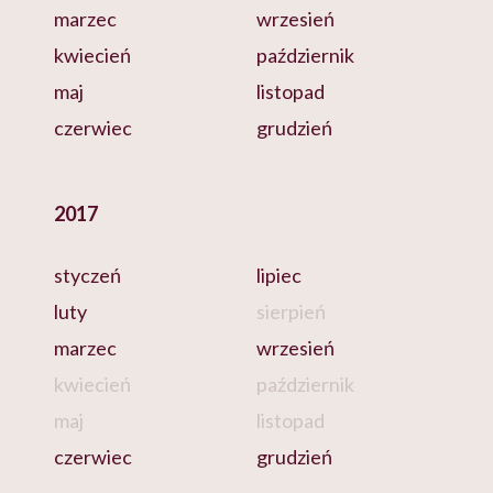
marzec
wrzesień
kwiecień
październik
maj
listopad
czerwiec
grudzień
2017
styczeń
lipiec
luty
sierpień
marzec
wrzesień
kwiecień
październik
maj
listopad
czerwiec
grudzień