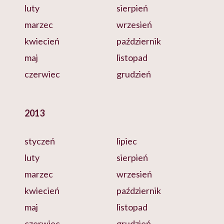
luty
sierpień
marzec
wrzesień
kwiecień
październik
maj
listopad
czerwiec
grudzień
2013
styczeń
lipiec
luty
sierpień
marzec
wrzesień
kwiecień
październik
maj
listopad
czerwiec
grudzień