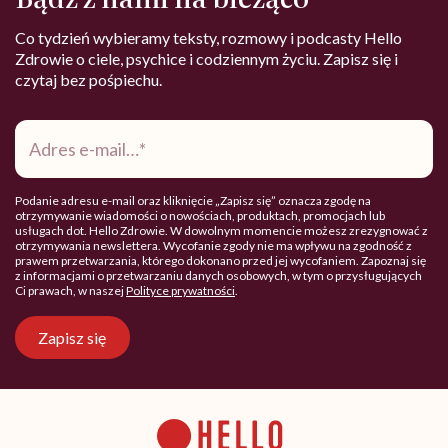
Co tydzień wybieramy teksty, rozmowy i podcasty Hello
Zdrowie o ciele, psychice i codziennym życiu. Zapisz się i
czytaj bez pośpiechu.
Adres
e-
mail
*
Podanie adresu e-mail oraz kliknięcie „Zapisz się” oznacza zgodę na
otrzymywanie wiadomości o nowościach, produktach, promocjach lub
usługach dot. Hello Zdrowie. W dowolnym momencie możesz zrezygnować z
otrzymywania newslettera. Wycofanie zgody nie ma wpływu na zgodność z
prawem przetwarzania, którego dokonano przed jej wycofaniem. Zapoznaj się
z informacjami o przetwarzaniu danych osobowych, w tym o przysługujących
Ci prawach, w naszej
Polityce prywatności
.
Zapisz się