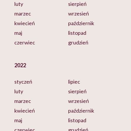
luty
sierpień
marzec
wrzesień
kwiecień
październik
maj
listopad
czerwiec
grudzień
2022
styczeń
lipiec
luty
sierpień
marzec
wrzesień
kwiecień
październik
maj
listopad
czerwiec
grudzień