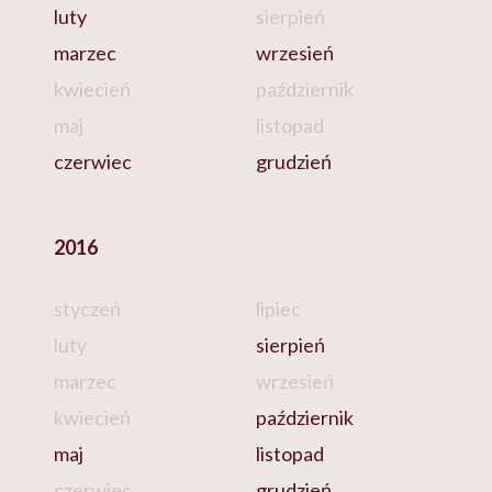
luty
sierpień
marzec
wrzesień
kwiecień
październik
maj
listopad
czerwiec
grudzień
2016
styczeń
lipiec
luty
sierpień
marzec
wrzesień
kwiecień
październik
maj
listopad
czerwiec
grudzień