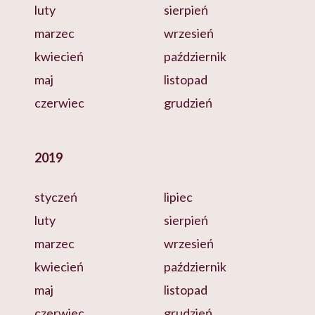
luty
sierpień
marzec
wrzesień
kwiecień
październik
maj
listopad
czerwiec
grudzień
2019
styczeń
lipiec
luty
sierpień
marzec
wrzesień
kwiecień
październik
maj
listopad
czerwiec
grudzień