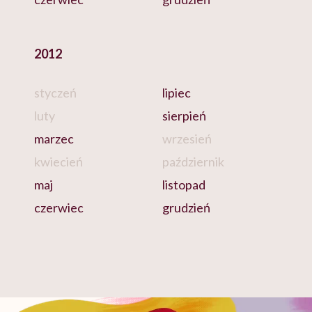
2012
styczeń
lipiec
luty
sierpień
marzec
wrzesień
kwiecień
październik
maj
listopad
czerwiec
grudzień