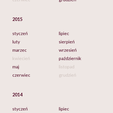
2015
styczeń
lipiec
luty
sierpień
marzec
wrzesień
kwiecień
październik
maj
listopad
czerwiec
grudzień
2014
styczeń
lipiec