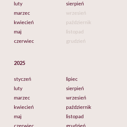
luty
sierpień
marzec
wrzesień
kwiecień
październik
maj
listopad
czerwiec
grudzień
2025
styczeń
lipiec
luty
sierpień
marzec
wrzesień
kwiecień
październik
maj
listopad
czerwiec
grudzień