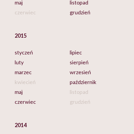
maj
listopad
czerwiec
grudzień
2015
styczeń
lipiec
luty
sierpień
marzec
wrzesień
kwiecień
październik
maj
listopad
czerwiec
grudzień
2014