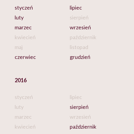
styczeń
lipiec
luty
sierpień
marzec
wrzesień
kwiecień
październik
maj
listopad
czerwiec
grudzień
2016
styczeń
lipiec
luty
sierpień
marzec
wrzesień
kwiecień
październik