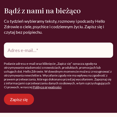
Bądź z nami na bieżąco
Co tydzień wybieramy teksty, rozmowy i podcasty Hello
Zdrowie o ciele, psychice i codziennym życiu. Zapisz się i
czytaj bez pośpiechu.
Adres
e-
mail
*
Podanie adresu e-mail oraz kliknięcie „Zapisz się” oznacza zgodę na
otrzymywanie wiadomości o nowościach, produktach, promocjach lub
usługach dot. Hello Zdrowie. W dowolnym momencie możesz zrezygnować z
otrzymywania newslettera. Wycofanie zgody nie ma wpływu na zgodność z
prawem przetwarzania, którego dokonano przed jej wycofaniem. Zapoznaj się
z informacjami o przetwarzaniu danych osobowych, w tym o przysługujących
Ci prawach, w naszej
Polityce prywatności
.
Zapisz się