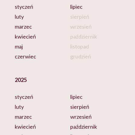
styczeń
lipiec
luty
sierpień
marzec
wrzesień
kwiecień
październik
maj
listopad
czerwiec
grudzień
2025
styczeń
lipiec
luty
sierpień
marzec
wrzesień
kwiecień
październik