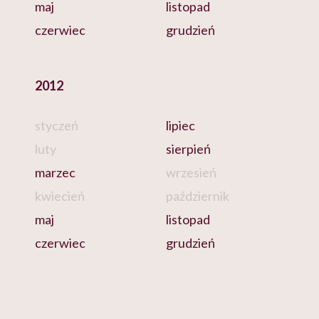
maj
listopad
czerwiec
grudzień
2012
styczeń
lipiec
luty
sierpień
marzec
wrzesień
kwiecień
październik
maj
listopad
czerwiec
grudzień