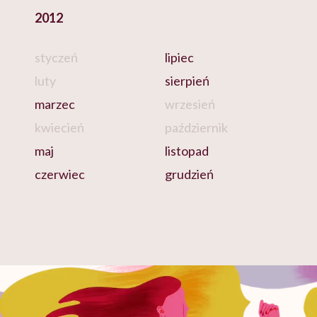
2012
styczeń
lipiec
luty
sierpień
marzec
wrzesień
kwiecień
październik
maj
listopad
czerwiec
grudzień