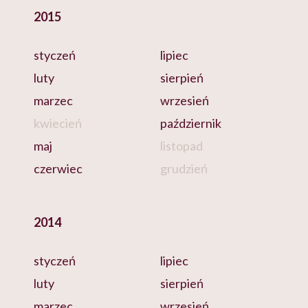
2015
styczeń
lipiec
luty
sierpień
marzec
wrzesień
kwiecień
październik
maj
listopad
czerwiec
grudzień
2014
styczeń
lipiec
luty
sierpień
marzec
wrzesień