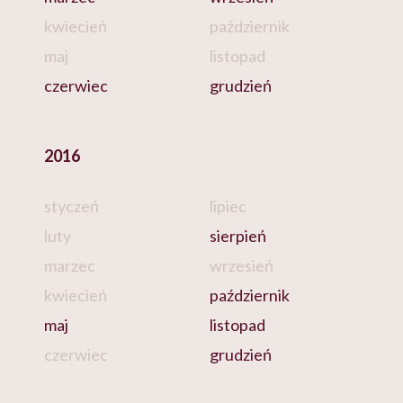
kwiecień
październik
maj
listopad
czerwiec
grudzień
2016
styczeń
lipiec
luty
sierpień
marzec
wrzesień
kwiecień
październik
maj
listopad
czerwiec
grudzień