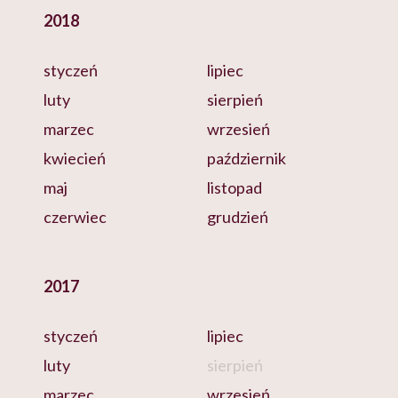
2018
styczeń
lipiec
luty
sierpień
marzec
wrzesień
kwiecień
październik
maj
listopad
czerwiec
grudzień
2017
styczeń
lipiec
luty
sierpień
marzec
wrzesień