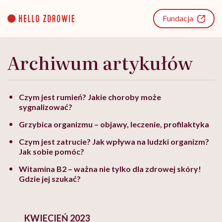
Go
to
Fundacja
content
Archiwum artykułów
Czym jest rumień? Jakie choroby może
sygnalizować?
Grzybica organizmu – objawy, leczenie, profilaktyka
Czym jest zatrucie? Jak wpływa na ludzki organizm?
Jak sobie pomóc?
Witamina B2 – ważna nie tylko dla zdrowej skóry!
Gdzie jej szukać?
KWIECIEŃ 2023