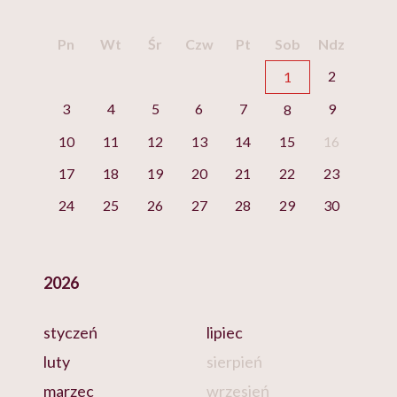
Pn
Wt
Śr
Czw
Pt
Sob
Ndz
2
1
3
4
5
6
7
9
8
10
11
12
13
14
15
16
17
18
19
20
21
22
23
24
25
26
27
28
29
30
2026
styczeń
lipiec
luty
sierpień
marzec
wrzesień