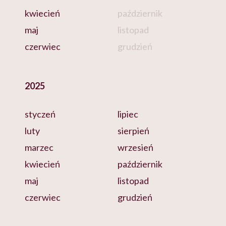
kwiecień
październik
maj
listopad
czerwiec
grudzień
2025
styczeń
lipiec
luty
sierpień
marzec
wrzesień
kwiecień
październik
maj
listopad
czerwiec
grudzień