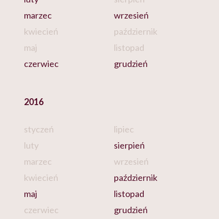
marzec
wrzesień
kwiecień
październik
maj
listopad
czerwiec
grudzień
2016
styczeń
lipiec
luty
sierpień
marzec
wrzesień
kwiecień
październik
maj
listopad
czerwiec
grudzień