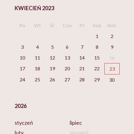
KWIECIEŃ 2023
Pn
Wt
Śr
Czw
Pt
Sob
Ndz
1
2
3
4
5
6
7
8
9
10
11
12
13
14
15
16
17
18
19
20
21
22
23
24
25
26
27
28
29
30
2026
styczeń
lipiec
luty
sierpień