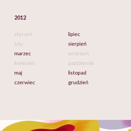
2012
styczeń
lipiec
luty
sierpień
marzec
wrzesień
kwiecień
październik
maj
listopad
czerwiec
grudzień