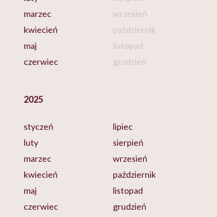
marzec
wrzesień
kwiecień
październik
maj
listopad
czerwiec
grudzień
2025
styczeń
lipiec
luty
sierpień
marzec
wrzesień
kwiecień
październik
maj
listopad
czerwiec
grudzień