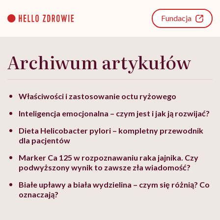
Go
to
Fundacja
content
Archiwum artykułów
Właściwości i zastosowanie octu ryżowego
Inteligencja emocjonalna – czym jest i jak ją rozwijać?
Dieta Helicobacter pylori – kompletny przewodnik
dla pacjentów
Marker Ca 125 w rozpoznawaniu raka jajnika. Czy
podwyższony wynik to zawsze zła wiadomość?
Białe upławy a biała wydzielina – czym się różnią? Co
oznaczają?