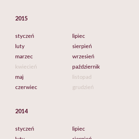
2015
styczeń
lipiec
luty
sierpień
marzec
wrzesień
kwiecień
październik
maj
listopad
czerwiec
grudzień
2014
styczeń
lipiec
luty
sierpień