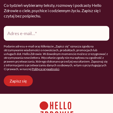
Co tydzień wybieramy teksty, rozmowy i podcasty Hello
Zdrowie o ciele, psychice i codziennym życiu. Zapisz się i
czytaj bez pośpiechu.
Adres
e-
mail
*
Podanie adresu e-mail oraz kliknięcie „Zapisz się” oznacza zgodę na
otrzymywanie wiadomości o nowościach, produktach, promocjach lub
usługach dot. Hello Zdrowie. W dowolnym momencie możesz zrezygnować z
otrzymywania newslettera. Wycofanie zgody nie ma wpływu na zgodność z
prawem przetwarzania, którego dokonano przed jej wycofaniem. Zapoznaj się
z informacjami o przetwarzaniu danych osobowych, w tym o przysługujących
Ci prawach, w naszej
Polityce prywatności
.
Zapisz się