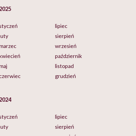
2025
styczeń
lipiec
luty
sierpień
marzec
wrzesień
kwiecień
październik
maj
listopad
czerwiec
grudzień
2024
styczeń
lipiec
luty
sierpień