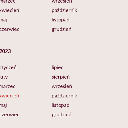
marzec
wrzesień
kwiecień
październik
maj
listopad
czerwiec
grudzień
2023
styczeń
lipiec
luty
sierpień
marzec
wrzesień
kwiecień
październik
maj
listopad
czerwiec
grudzień