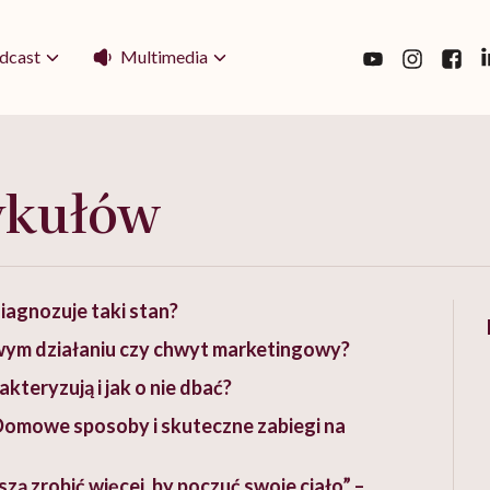
Multimedia
dcast
ykułów
diagnozuje taki stan?
ym działaniu czy chwyt marketingowy?
teryzują i jak o nie dbać?
Domowe sposoby i skuteczne zabiegi na
zą zrobić więcej, by poczuć swoje ciało” –