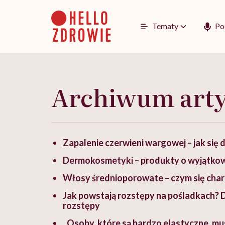
Go
to
content
Tematy
Po
Archiwum art
Zapalenie czerwieni wargowej – jak się 
Dermokosmetyki – produkty o wyjątkow
Włosy średnioporowate – czym się charak
Jak powstają rozstępy na pośladkach? 
rozstępy
„Osoby, które są bardzo elastyczne, mus