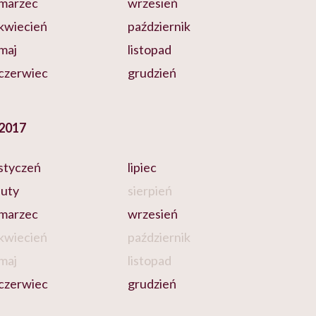
marzec
wrzesień
kwiecień
październik
maj
listopad
czerwiec
grudzień
2017
styczeń
lipiec
luty
sierpień
marzec
wrzesień
kwiecień
październik
maj
listopad
czerwiec
grudzień