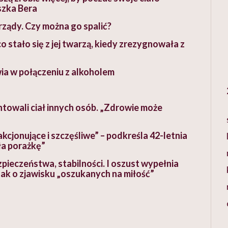
szka Bera
ządy. Czy można go spalić?
 stało się z jej twarzą, kiedy zrezygnowała z
wia w połączeniu z alkoholem
ntowali ciał innych osób. „Zdrowie może
kcjonujące i szczęśliwe” – podkreśla 42-letnia
ła porażkę”
zpieczeństwa, stabilności. I oszust wypełnia
zak o zjawisku „oszukanych na miłość”