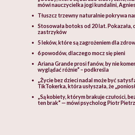
mówi nauczycielka jogi kundalini, Agnie
Tłuszcz trzewny naturalnie pokrywa nar
Stosowała botoks od 20 lat. Pokazała, co
zastrzyków
5 leków, które są zagrożeniem dla zdro
6 powodów, dlaczego mocz się pieni
Ariana Grande prosi fanów, by nie kome
wyglądać różnie” – podkreśla
„Życie bez dzieci nadal może być satysfa
TikTokerka, która usłyszała, że „ponios
„Są kobiety, którym brakuje czułości, be
ten brak” — mówi psycholog Piotr Pietr