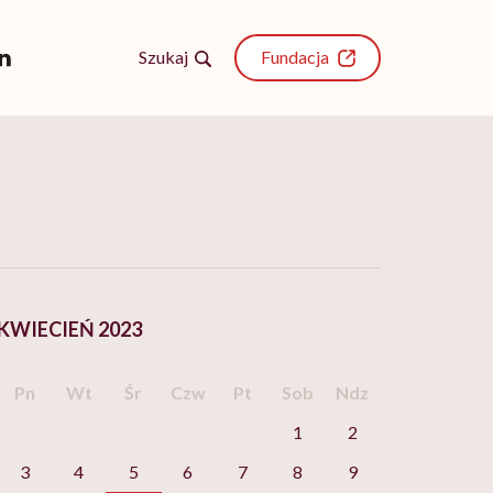
Szukaj
Fundacja
KWIECIEŃ 2023
Pn
Wt
Śr
Czw
Pt
Sob
Ndz
1
2
3
4
5
6
7
8
9