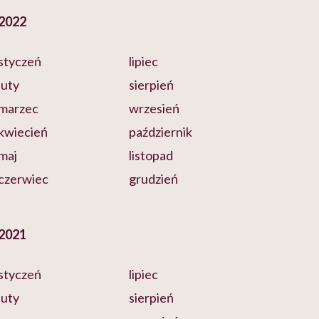
2022
styczeń
lipiec
luty
sierpień
marzec
wrzesień
kwiecień
październik
maj
listopad
czerwiec
grudzień
2021
styczeń
lipiec
luty
sierpień