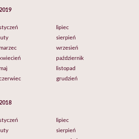
2019
styczeń
lipiec
luty
sierpień
marzec
wrzesień
kwiecień
październik
maj
listopad
czerwiec
grudzień
2018
styczeń
lipiec
luty
sierpień