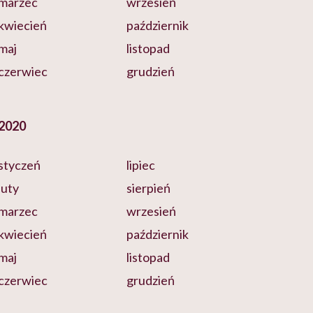
marzec
wrzesień
kwiecień
październik
maj
listopad
czerwiec
grudzień
2020
styczeń
lipiec
luty
sierpień
marzec
wrzesień
kwiecień
październik
maj
listopad
czerwiec
grudzień