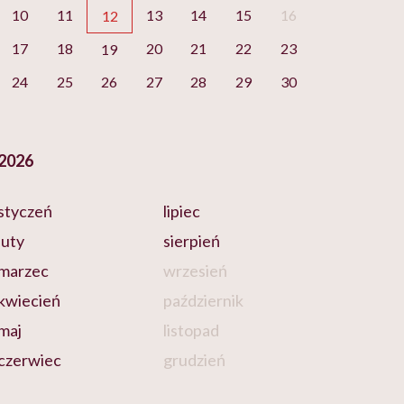
10
11
13
14
15
16
12
17
18
20
21
22
23
19
24
25
26
27
28
29
30
2026
styczeń
lipiec
luty
sierpień
marzec
wrzesień
kwiecień
październik
maj
listopad
czerwiec
grudzień