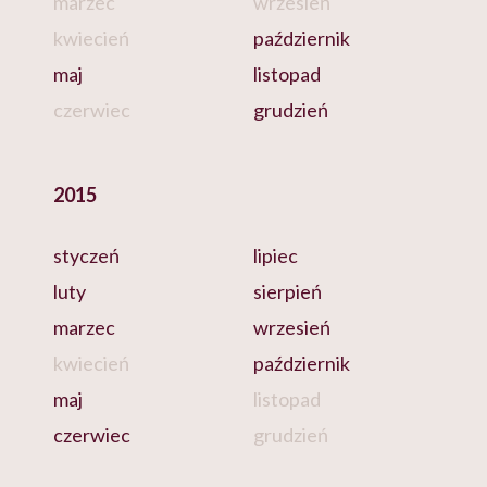
marzec
wrzesień
kwiecień
październik
maj
listopad
czerwiec
grudzień
2015
styczeń
lipiec
luty
sierpień
marzec
wrzesień
kwiecień
październik
maj
listopad
czerwiec
grudzień