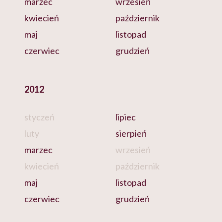
marzec
wrzesień
kwiecień
październik
maj
listopad
czerwiec
grudzień
2012
styczeń
lipiec
luty
sierpień
marzec
wrzesień
kwiecień
październik
maj
listopad
czerwiec
grudzień