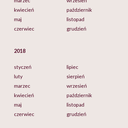
marzec
wrzesień
kwiecień
październik
maj
listopad
czerwiec
grudzień
2018
styczeń
lipiec
luty
sierpień
marzec
wrzesień
kwiecień
październik
maj
listopad
czerwiec
grudzień