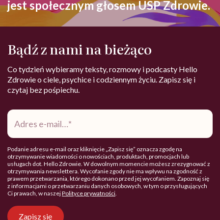
jest społecznym głosem USP Zdrowie.
Bądź z nami na bieżąco
Co tydzień wybieramy teksty, rozmowy i podcasty Hello
Zdrowie o ciele, psychice i codziennym życiu. Zapisz się i
czytaj bez pośpiechu.
Adres
e-
mail
*
Podanie adresu e-mail oraz kliknięcie „Zapisz się” oznacza zgodę na
otrzymywanie wiadomości o nowościach, produktach, promocjach lub
usługach dot. Hello Zdrowie. W dowolnym momencie możesz zrezygnować z
otrzymywania newslettera. Wycofanie zgody nie ma wpływu na zgodność z
prawem przetwarzania, którego dokonano przed jej wycofaniem. Zapoznaj się
z informacjami o przetwarzaniu danych osobowych, w tym o przysługujących
Ci prawach, w naszej
Polityce prywatności
.
Zapisz się