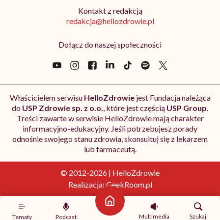
Kontakt z redakcją
redakcja@hellozdrowie.pl
Dołącz do naszej społeczności
Właścicielem serwisu
HelloZdrowie
jest Fundacja należąca
do
USP Zdrowie sp. z o.o.
, które jest częścią
USP Group
.
Treści zawarte w serwisie HelloZdrowie mają charakter
informacyjno-edukacyjny. Jeśli potrzebujesz porady
odnośnie swojego stanu zdrowia, skonsultuj się z lekarzem
lub farmaceutą.
© 2012-2026 | HelloZdrowie
Realizacja:
GeekRoom.pl
Strona główna
Multimedia
Szukaj
Tematy
Podcast