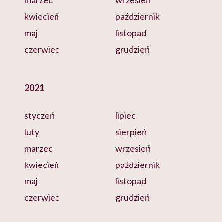
marzec
wrzesień
kwiecień
październik
maj
listopad
czerwiec
grudzień
2021
styczeń
lipiec
luty
sierpień
marzec
wrzesień
kwiecień
październik
maj
listopad
czerwiec
grudzień