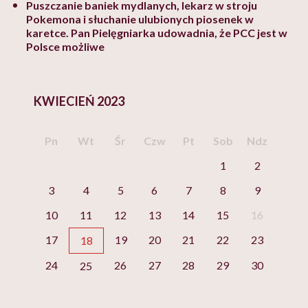
Puszczanie baniek mydlanych, lekarz w stroju
Pokemona i słuchanie ulubionych piosenek w
karetce. Pan Pielęgniarka udowadnia, że PCC jest w
Polsce możliwe
KWIECIEŃ 2023
Pn
Wt
Śr
Czw
Pt
Sob
Ndz
1
2
3
4
5
6
7
8
9
10
11
12
13
14
15
16
17
19
20
21
22
23
18
24
26
27
28
29
30
25