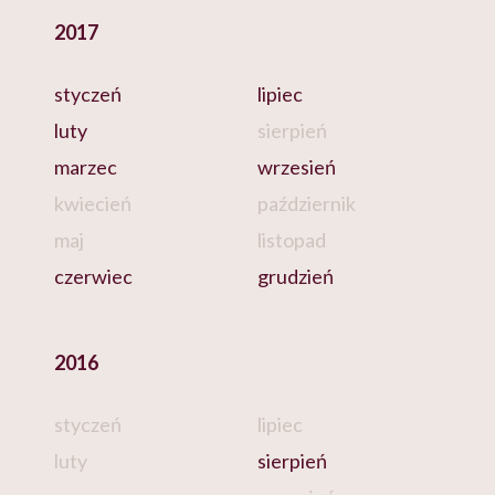
2017
styczeń
lipiec
luty
sierpień
marzec
wrzesień
kwiecień
październik
maj
listopad
czerwiec
grudzień
2016
styczeń
lipiec
luty
sierpień