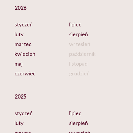
2026
styczeń
lipiec
luty
sierpień
marzec
wrzesień
kwiecień
październik
maj
listopad
czerwiec
grudzień
2025
styczeń
lipiec
luty
sierpień
marzec
wrzesień