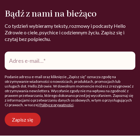
Bądź z nami na bieżąco
Co tydzień wybieramy teksty, rozmowy i podcasty Hello
Zdrowie o ciele, psychice i codziennym życiu. Zapisz się i
czytaj bez pośpiechu.
Adres
e-
mail
*
Podanie adresu e-mail oraz kliknięcie „Zapisz się” oznacza zgodę na
otrzymywanie wiadomości o nowościach, produktach, promocjach lub
usługach dot. Hello Zdrowie. W dowolnym momencie możesz zrezygnować z
otrzymywania newslettera. Wycofanie zgody nie ma wpływu na zgodność z
prawem przetwarzania, którego dokonano przed jej wycofaniem. Zapoznaj się
z informacjami o przetwarzaniu danych osobowych, w tym o przysługujących
Ci prawach, w naszej
Polityce prywatności
.
Zapisz się