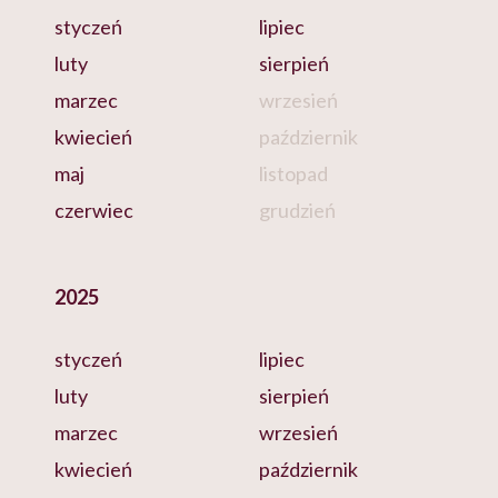
styczeń
lipiec
luty
sierpień
marzec
wrzesień
kwiecień
październik
maj
listopad
czerwiec
grudzień
2025
styczeń
lipiec
luty
sierpień
marzec
wrzesień
kwiecień
październik