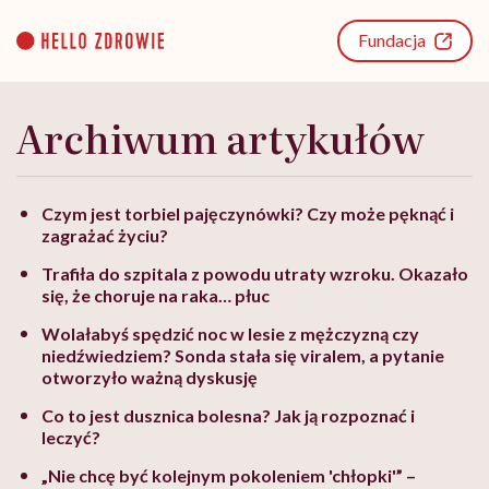
Go
to
Fundacja
content
Archiwum artykułów
Czym jest torbiel pajęczynówki? Czy może pęknąć i
zagrażać życiu?
Trafiła do szpitala z powodu utraty wzroku. Okazało
się, że choruje na raka… płuc
Wolałabyś spędzić noc w lesie z mężczyzną czy
niedźwiedziem? Sonda stała się viralem, a pytanie
otworzyło ważną dyskusję
Co to jest dusznica bolesna? Jak ją rozpoznać i
leczyć?
„Nie chcę być kolejnym pokoleniem 'chłopki'” –