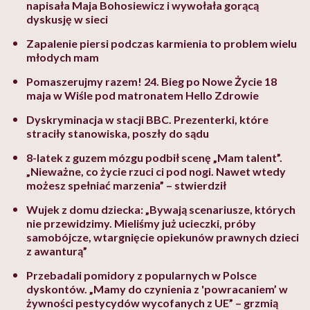
napisała Maja Bohosiewicz i wywołała gorącą
dyskusję w sieci
Zapalenie piersi podczas karmienia to problem wielu
młodych mam
Pomaszerujmy razem! 24. Bieg po Nowe Życie 18
maja w Wiśle pod matronatem Hello Zdrowie
Dyskryminacja w stacji BBC. Prezenterki, które
straciły stanowiska, poszły do sądu
8-latek z guzem mózgu podbił scenę „Mam talent”.
„Nieważne, co życie rzuci ci pod nogi. Nawet wtedy
możesz spełniać marzenia” – stwierdził
Wujek z domu dziecka: „Bywają scenariusze, których
nie przewidzimy. Mieliśmy już ucieczki, próby
samobójcze, wtargnięcie opiekunów prawnych dzieci
z awanturą”
Przebadali pomidory z popularnych w Polsce
dyskontów. „Mamy do czynienia z 'powracaniem’ w
żywności pestycydów wycofanych z UE” – grzmią