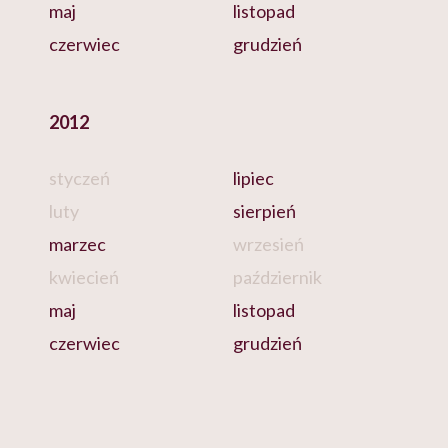
maj
listopad
czerwiec
grudzień
2012
styczeń
lipiec
luty
sierpień
marzec
wrzesień
kwiecień
październik
maj
listopad
czerwiec
grudzień