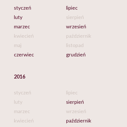
styczeń
lipiec
luty
sierpień
marzec
wrzesień
kwiecień
październik
maj
listopad
czerwiec
grudzień
2016
styczeń
lipiec
luty
sierpień
marzec
wrzesień
kwiecień
październik