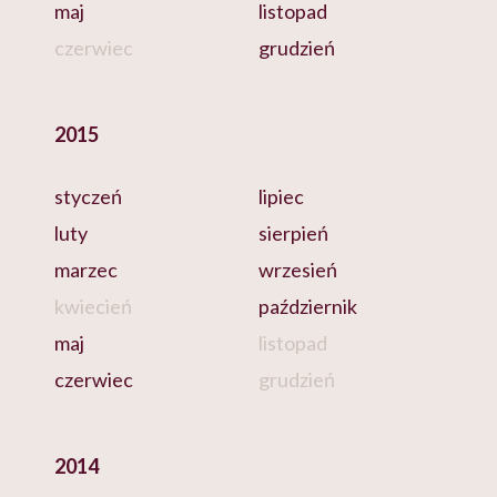
maj
listopad
czerwiec
grudzień
2015
styczeń
lipiec
luty
sierpień
marzec
wrzesień
kwiecień
październik
maj
listopad
czerwiec
grudzień
2014