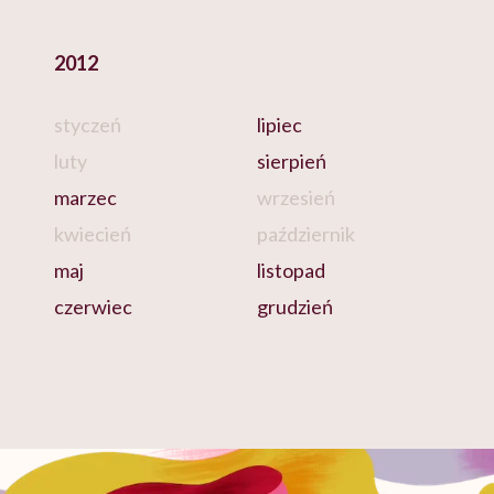
2012
styczeń
lipiec
luty
sierpień
marzec
wrzesień
kwiecień
październik
maj
listopad
czerwiec
grudzień