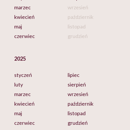
marzec
wrzesień
kwiecień
październik
maj
listopad
czerwiec
grudzień
2025
styczeń
lipiec
luty
sierpień
marzec
wrzesień
kwiecień
październik
maj
listopad
czerwiec
grudzień