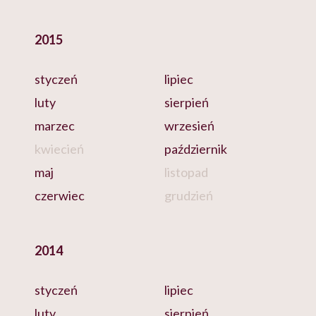
2015
styczeń
lipiec
luty
sierpień
marzec
wrzesień
kwiecień
październik
maj
listopad
czerwiec
grudzień
2014
styczeń
lipiec
luty
sierpień