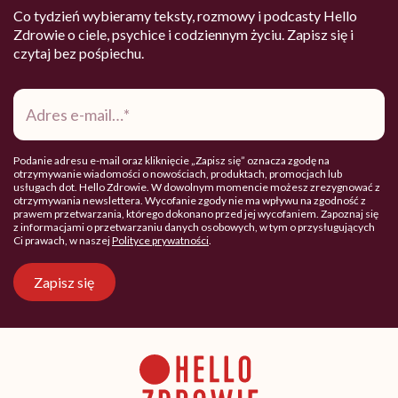
Co tydzień wybieramy teksty, rozmowy i podcasty Hello
Zdrowie o ciele, psychice i codziennym życiu. Zapisz się i
czytaj bez pośpiechu.
Adres
e-
mail
*
Podanie adresu e-mail oraz kliknięcie „Zapisz się” oznacza zgodę na
otrzymywanie wiadomości o nowościach, produktach, promocjach lub
usługach dot. Hello Zdrowie. W dowolnym momencie możesz zrezygnować z
otrzymywania newslettera. Wycofanie zgody nie ma wpływu na zgodność z
prawem przetwarzania, którego dokonano przed jej wycofaniem. Zapoznaj się
z informacjami o przetwarzaniu danych osobowych, w tym o przysługujących
Ci prawach, w naszej
Polityce prywatności
.
Zapisz się