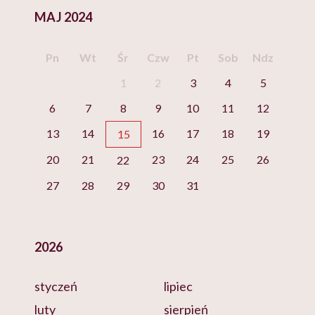
MAJ 2024
Pn
Wt
Śr
Czw
Pt
Sob
Ndz
1
2
3
4
5
6
7
8
9
10
11
12
13
14
16
17
18
19
15
20
21
23
24
25
26
22
27
28
29
30
31
2026
styczeń
lipiec
luty
sierpień