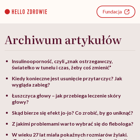
Go
to
Fundacja
content
Archiwum artykułów
Insulinooporność, czyli „znak ostrzegawczy,
światełko w tunelu i czas, żeby coś zmienić”
Kiedy konieczne jest usunięcie przytarczyc? Jak
wygląda zabieg?
Łuszczyca głowy – jak przebiega leczenie skóry
głowy?
Skąd bierze się efekt jo-jo? Co zrobić, by go uniknąć?
Z jakimi problemami warto wybrać się do flebologa?
W wieku 27 lat miała pokaźnych rozmiarów żylaki.