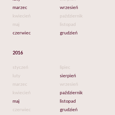
marzec
wrzesień
kwiecień
październik
maj
listopad
czerwiec
grudzień
2016
styczeń
lipiec
luty
sierpień
marzec
wrzesień
kwiecień
październik
maj
listopad
czerwiec
grudzień