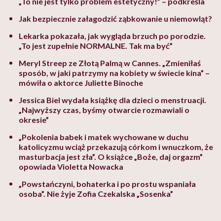
„To nie jest tylko problem estetyczny!” – podkreśla
Jak bezpiecznie załagodzić ząbkowanie u niemowląt?
Lekarka pokazała, jak wygląda brzuch po porodzie.
„To jest zupełnie NORMALNE. Tak ma być”
Meryl Streep ze Złotą Palmą w Cannes. „Zmieniłaś
sposób, w jaki patrzymy na kobiety w świecie kina” –
mówiła o aktorce Juliette Binoche
Jessica Biel wydała książkę dla dzieci o menstruacji.
„Najwyższy czas, byśmy otwarcie rozmawiali o
okresie”
„Pokolenia babek i matek wychowane w duchu
katolicyzmu wciąż przekazują córkom i wnuczkom, że
masturbacja jest zła”. O książce „Boże, daj orgazm”
opowiada Violetta Nowacka
„Powstańczyni, bohaterka i po prostu wspaniała
osoba”. Nie żyje Zofia Czekalska „Sosenka”