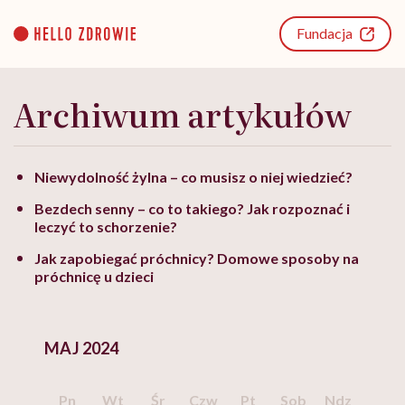
Go
to
Fundacja
content
Archiwum artykułów
Niewydolność żylna – co musisz o niej wiedzieć?
Bezdech senny – co to takiego? Jak rozpoznać i
leczyć to schorzenie?
Jak zapobiegać próchnicy? Domowe sposoby na
próchnicę u dzieci
MAJ 2024
Pn
Wt
Śr
Czw
Pt
Sob
Ndz