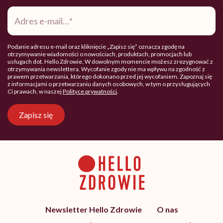
Adres
e-
mail
*
Podanie adresu e-mail oraz kliknięcie „Zapisz się” oznacza zgodę na
otrzymywanie wiadomości o nowościach, produktach, promocjach lub
usługach dot. Hello Zdrowie. W dowolnym momencie możesz zrezygnować z
otrzymywania newslettera. Wycofanie zgody nie ma wpływu na zgodność z
prawem przetwarzania, którego dokonano przed jej wycofaniem. Zapoznaj się
z informacjami o przetwarzaniu danych osobowych, w tym o przysługujących
Ci prawach, w naszej
Polityce prywatności
.
Zapisz się
Newsletter Hello Zdrowie
O nas