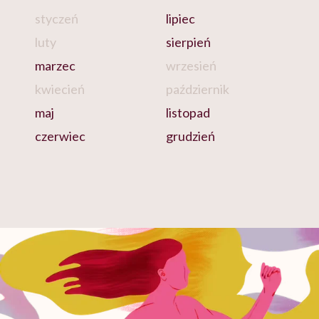
styczeń
lipiec
luty
sierpień
marzec
wrzesień
kwiecień
październik
maj
listopad
czerwiec
grudzień