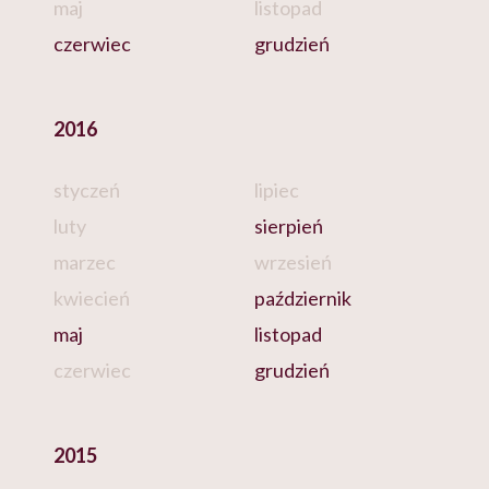
maj
listopad
czerwiec
grudzień
2016
styczeń
lipiec
luty
sierpień
marzec
wrzesień
kwiecień
październik
maj
listopad
czerwiec
grudzień
2015