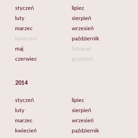
styczeń
lipiec
luty
sierpień
marzec
wrzesień
kwiecień
październik
maj
listopad
czerwiec
grudzień
2014
styczeń
lipiec
luty
sierpień
marzec
wrzesień
kwiecień
październik