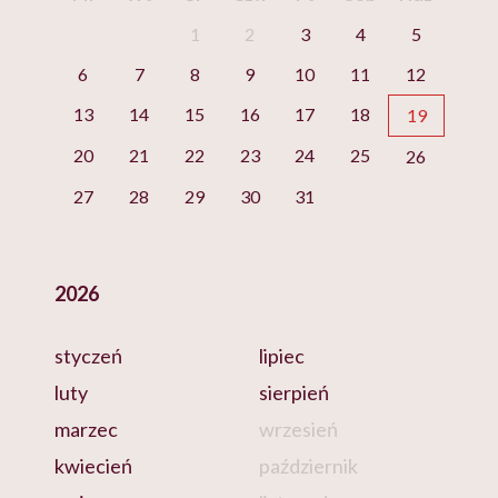
1
2
3
4
5
6
7
8
9
10
11
12
13
14
15
16
17
18
19
20
21
22
23
24
25
26
27
28
29
30
31
2026
styczeń
lipiec
luty
sierpień
marzec
wrzesień
kwiecień
październik