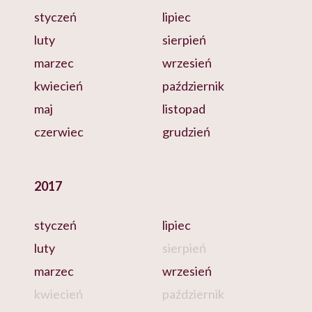
styczeń
lipiec
luty
sierpień
marzec
wrzesień
kwiecień
październik
maj
listopad
czerwiec
grudzień
2017
styczeń
lipiec
luty
sierpień
marzec
wrzesień
kwiecień
październik