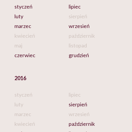
styczeń
lipiec
luty
sierpień
marzec
wrzesień
kwiecień
październik
maj
listopad
czerwiec
grudzień
2016
styczeń
lipiec
luty
sierpień
marzec
wrzesień
kwiecień
październik