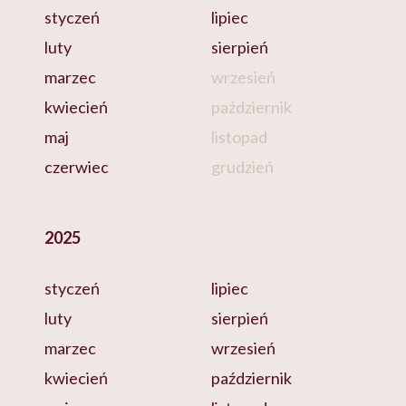
styczeń
lipiec
luty
sierpień
marzec
wrzesień
kwiecień
październik
maj
listopad
czerwiec
grudzień
2025
styczeń
lipiec
luty
sierpień
marzec
wrzesień
kwiecień
październik