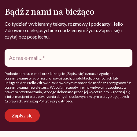
Bądź z nami na bieżąco
Co tydzień wybieramy teksty, rozmowy i podcasty Hello
Zdrowie o ciele, psychice i codziennym życiu. Zapisz się i
czytaj bez pośpiechu.
Adres
e-
mail
*
Podanie adresu e-mail oraz kliknięcie „Zapisz się” oznacza zgodę na
otrzymywanie wiadomości o nowościach, produktach, promocjach lub
usługach dot. Hello Zdrowie. W dowolnym momencie możesz zrezygnować z
otrzymywania newslettera. Wycofanie zgody nie ma wpływu na zgodność z
prawem przetwarzania, którego dokonano przed jej wycofaniem. Zapoznaj się
z informacjami o przetwarzaniu danych osobowych, w tym o przysługujących
Ci prawach, w naszej
Polityce prywatności
.
Zapisz się