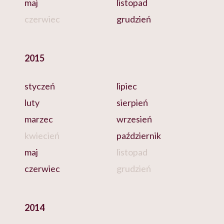
maj
listopad
czerwiec
grudzień
2015
styczeń
lipiec
luty
sierpień
marzec
wrzesień
kwiecień
październik
maj
listopad
czerwiec
grudzień
2014