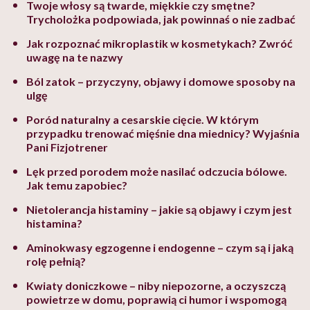
Twoje włosy są twarde, miękkie czy smętne?
Trycholożka podpowiada, jak powinnaś o nie zadbać
Jak rozpoznać mikroplastik w kosmetykach? Zwróć
uwagę na te nazwy
Ból zatok – przyczyny, objawy i domowe sposoby na
ulgę
Poród naturalny a cesarskie cięcie. W którym
przypadku trenować mięśnie dna miednicy? Wyjaśnia
Pani Fizjotrener
Lęk przed porodem może nasilać odczucia bólowe.
Jak temu zapobiec?
Nietolerancja histaminy – jakie są objawy i czym jest
histamina?
Aminokwasy egzogenne i endogenne – czym są i jaką
rolę pełnią?
Kwiaty doniczkowe – niby niepozorne, a oczyszczą
powietrze w domu, poprawią ci humor i wspomogą