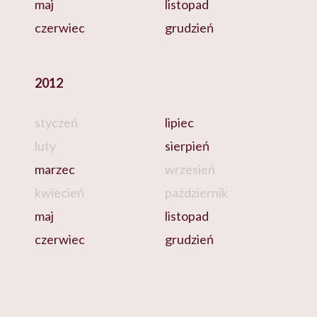
maj
listopad
czerwiec
grudzień
2012
styczeń
lipiec
luty
sierpień
marzec
wrzesień
kwiecień
październik
maj
listopad
czerwiec
grudzień