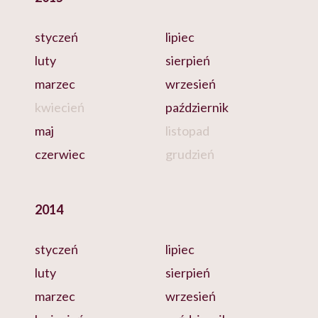
styczeń
lipiec
luty
sierpień
marzec
wrzesień
kwiecień
październik
maj
listopad
czerwiec
grudzień
2014
styczeń
lipiec
luty
sierpień
marzec
wrzesień