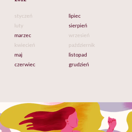
styczeń
lipiec
luty
sierpień
marzec
wrzesień
kwiecień
październik
maj
listopad
czerwiec
grudzień