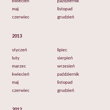
kwiecień
październik
maj
listopad
czerwiec
grudzień
2013
styczeń
lipiec
luty
sierpień
marzec
wrzesień
kwiecień
październik
maj
listopad
czerwiec
grudzień
2012