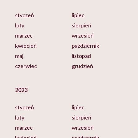
styczeń
lipiec
luty
sierpień
marzec
wrzesień
kwiecień
październik
maj
listopad
czerwiec
grudzień
2023
styczeń
lipiec
luty
sierpień
marzec
wrzesień
kwiecień
październik