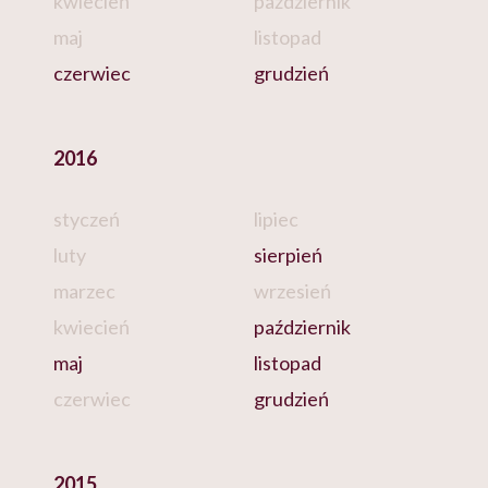
kwiecień
październik
maj
listopad
czerwiec
grudzień
2016
styczeń
lipiec
luty
sierpień
marzec
wrzesień
kwiecień
październik
maj
listopad
czerwiec
grudzień
2015