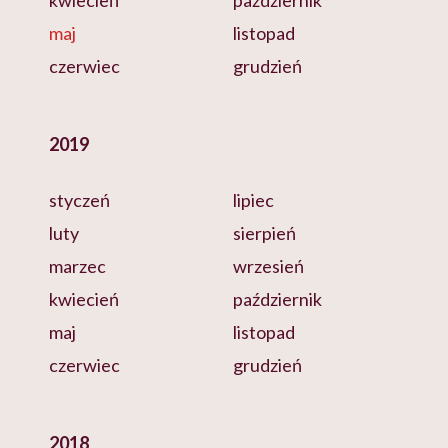
kwiecień
październik
maj
listopad
czerwiec
grudzień
2019
styczeń
lipiec
luty
sierpień
marzec
wrzesień
kwiecień
październik
maj
listopad
czerwiec
grudzień
2018