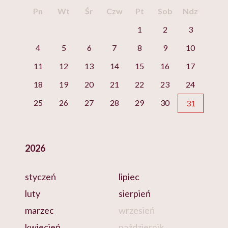
Pn
Wt
Śr
Czw
Pt
Sob
Ndz
1
2
3
4
5
6
7
8
9
10
11
12
13
14
15
16
17
18
19
20
21
22
23
24
25
26
27
28
29
30
31
2026
styczeń
lipiec
luty
sierpień
marzec
wrzesień
kwiecień
październik