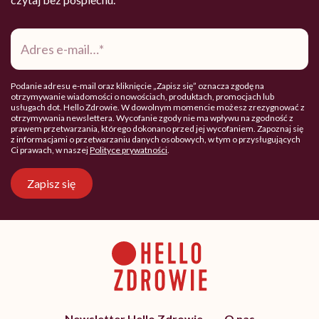
Adres
e-
mail
*
Podanie adresu e-mail oraz kliknięcie „Zapisz się” oznacza zgodę na
otrzymywanie wiadomości o nowościach, produktach, promocjach lub
usługach dot. Hello Zdrowie. W dowolnym momencie możesz zrezygnować z
otrzymywania newslettera. Wycofanie zgody nie ma wpływu na zgodność z
prawem przetwarzania, którego dokonano przed jej wycofaniem. Zapoznaj się
z informacjami o przetwarzaniu danych osobowych, w tym o przysługujących
Ci prawach, w naszej
Polityce prywatności
.
Zapisz się
Newsletter Hello Zdrowie
O nas