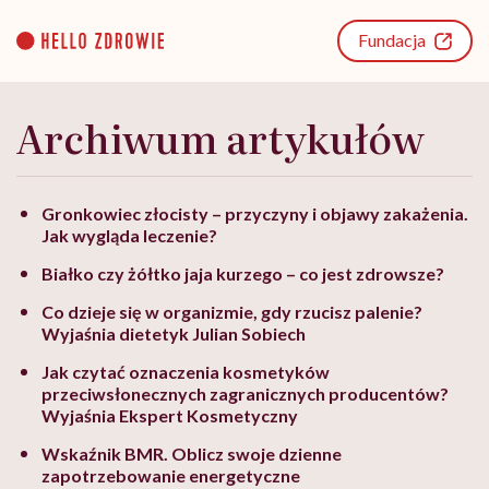
Go
to
Fundacja
content
Archiwum artykułów
Gronkowiec złocisty – przyczyny i objawy zakażenia.
Jak wygląda leczenie?
Białko czy żółtko jaja kurzego – co jest zdrowsze?
Co dzieje się w organizmie, gdy rzucisz palenie?
Wyjaśnia dietetyk Julian Sobiech
Jak czytać oznaczenia kosmetyków
przeciwsłonecznych zagranicznych producentów?
Wyjaśnia Ekspert Kosmetyczny
Wskaźnik BMR. Oblicz swoje dzienne
zapotrzebowanie energetyczne