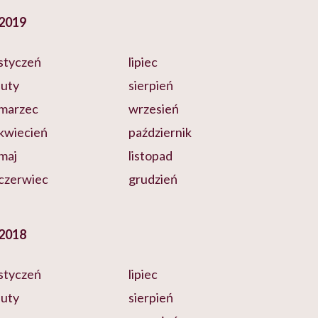
2019
styczeń
lipiec
luty
sierpień
marzec
wrzesień
kwiecień
październik
maj
listopad
czerwiec
grudzień
2018
styczeń
lipiec
luty
sierpień