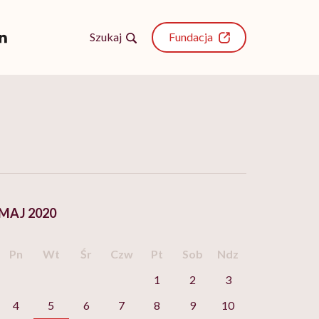
Szukaj
Fundacja
MAJ 2020
Pn
Wt
Śr
Czw
Pt
Sob
Ndz
1
2
3
4
5
6
7
8
9
10