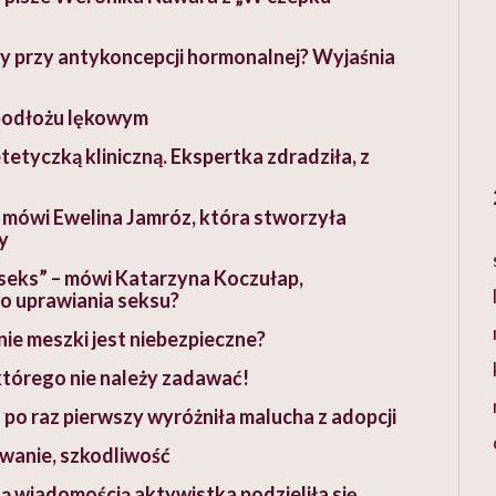
 przy antykoncepcji hormonalnej? Wyjaśnia
 podłożu lękowym
tetyczką kliniczną. Ekspertka zdradziła, z
– mówi Ewelina Jamróz, która stworzyła
y
ć seks” – mówi Katarzyna Koczułap,
o uprawiania seksu?
nie meszki jest niebezpieczne?
 którego nie należy zadawać!
o raz pierwszy wyróżniła malucha z adopcji
wanie, szkodliwość
 wiadomością aktywistka podzieliła się