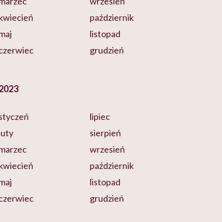
marzec
wrzesień
kwiecień
październik
maj
listopad
czerwiec
grudzień
2023
styczeń
lipiec
luty
sierpień
marzec
wrzesień
kwiecień
październik
maj
listopad
czerwiec
grudzień