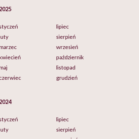
2025
styczeń
lipiec
luty
sierpień
marzec
wrzesień
kwiecień
październik
maj
listopad
czerwiec
grudzień
2024
styczeń
lipiec
luty
sierpień