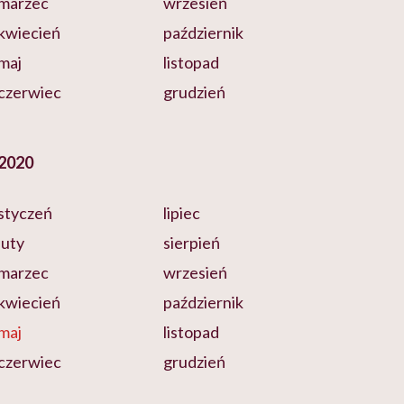
marzec
wrzesień
kwiecień
październik
maj
listopad
czerwiec
grudzień
2020
styczeń
lipiec
luty
sierpień
marzec
wrzesień
kwiecień
październik
maj
listopad
czerwiec
grudzień