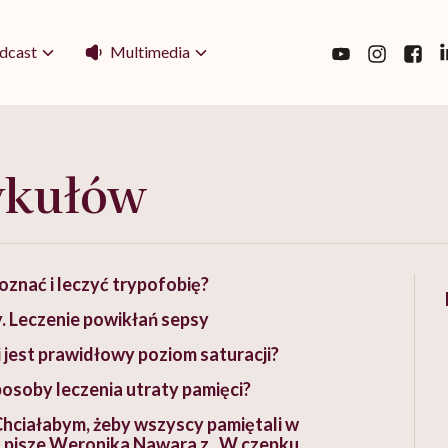
Multimedia
dcast
ykułów
oznać i leczyć trypofobię?
. Leczenie powikłań sepsy
ki jest prawidłowy poziom saturacji?
sposoby leczenia utraty pamięci?
hciałabym, żeby wszyscy pamiętali w
 – pisze Weronika Nawara z „W czepku