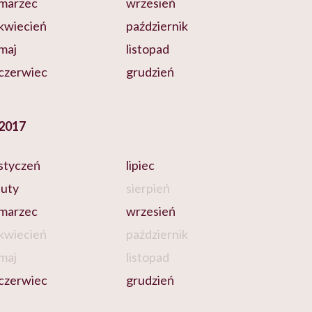
marzec
wrzesień
kwiecień
październik
maj
listopad
czerwiec
grudzień
2017
styczeń
lipiec
luty
sierpień
marzec
wrzesień
kwiecień
październik
maj
listopad
czerwiec
grudzień