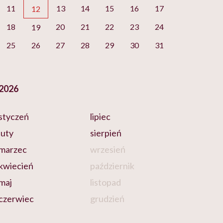
11
13
14
15
16
17
12
18
20
21
22
23
24
19
25
26
27
28
29
30
31
2026
styczeń
lipiec
luty
sierpień
marzec
wrzesień
kwiecień
październik
maj
listopad
czerwiec
grudzień