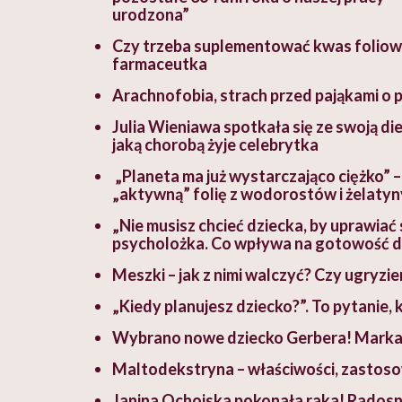
urodzona”
Czy trzeba suplementować kwas foliowy
farmaceutka
Arachnofobia, strach przed pająkami o
Julia Wieniawa spotkała się ze swoją die
jaką chorobą żyje celebrytka
„Planeta ma już wystarczająco ciężko” 
„aktywną” folię z wodorostów i żelatyn
„Nie musisz chcieć dziecka, by uprawia
psycholożka. Co wpływa na gotowość d
Meszki – jak z nimi walczyć? Czy ugryzie
„Kiedy planujesz dziecko?”. To pytanie,
Wybrano nowe dziecko Gerbera! Marka p
Maltodekstryna – właściwości, zastoso
Janina Ochojska pokonała raka! Radosną