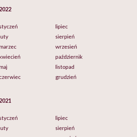
2022
styczeń
lipiec
luty
sierpień
marzec
wrzesień
kwiecień
październik
maj
listopad
czerwiec
grudzień
2021
styczeń
lipiec
luty
sierpień