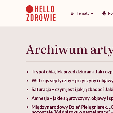
Go
to
content
Tematy
Po
Archiwum art
Trypofobia, lęk przed dziurami. Jak rozp
Wstrząs septyczny – przyczyny i objawy
Saturacja – czym jest i jak ją zbadać? Ja
Amnezja – jakie są przyczyny, objawy i 
Międzynarodowy Dzień Pielęgniarek. „C
pozostałe 364 dni roku o naszej pracy”