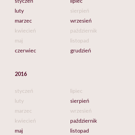
styczeń
lipiec
luty
sierpień
marzec
wrzesień
kwiecień
październik
maj
listopad
czerwiec
grudzień
2016
styczeń
lipiec
luty
sierpień
marzec
wrzesień
kwiecień
październik
maj
listopad