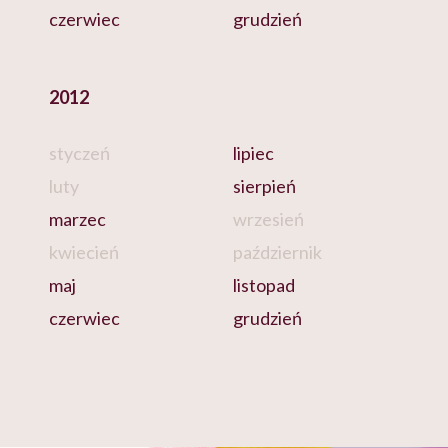
czerwiec
grudzień
2012
styczeń
lipiec
luty
sierpień
marzec
wrzesień
kwiecień
październik
maj
listopad
czerwiec
grudzień