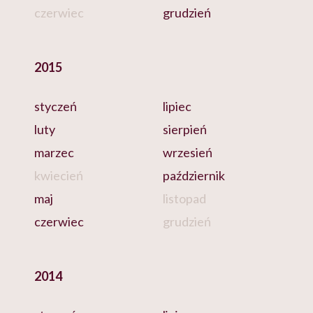
czerwiec
grudzień
2015
styczeń
lipiec
luty
sierpień
marzec
wrzesień
kwiecień
październik
maj
listopad
czerwiec
grudzień
2014