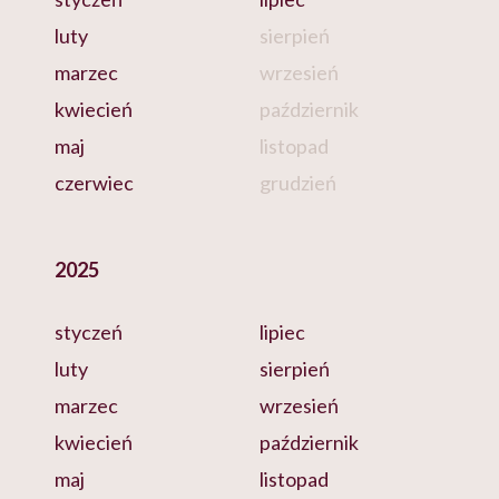
luty
sierpień
marzec
wrzesień
kwiecień
październik
maj
listopad
czerwiec
grudzień
2025
styczeń
lipiec
luty
sierpień
marzec
wrzesień
kwiecień
październik
maj
listopad