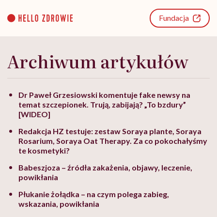
Go
to
Fundacja
content
Archiwum artykułów
Dr Paweł Grzesiowski komentuje fake newsy na
temat szczepionek. Trują, zabijają? „To bzdury”
[WIDEO]
Redakcja HZ testuje: zestaw Soraya plante, Soraya
Rosarium, Soraya Oat Therapy. Za co pokochałyśmy
te kosmetyki?
Babeszjoza – źródła zakażenia, objawy, leczenie,
powikłania
Płukanie żołądka – na czym polega zabieg,
wskazania, powikłania