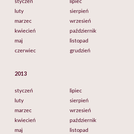
styczeń
lipiec
luty
sierpień
marzec
wrzesień
kwiecień
październik
maj
listopad
czerwiec
grudzień
2013
styczeń
lipiec
luty
sierpień
marzec
wrzesień
kwiecień
październik
maj
listopad