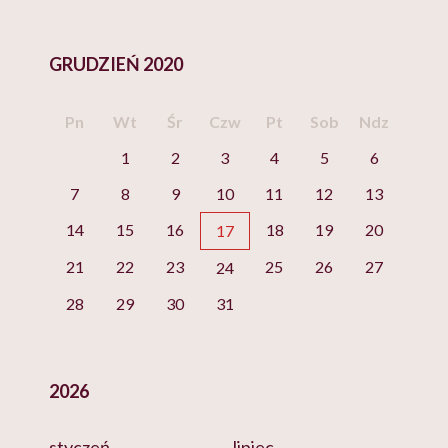
GRUDZIEŃ 2020
Pn
Wt
Śr
Czw
Pt
Sob
Ndz
1
2
3
4
5
6
7
8
9
10
11
12
13
14
15
16
18
19
20
17
21
22
23
25
26
27
24
28
29
30
31
2026
styczeń
lipiec