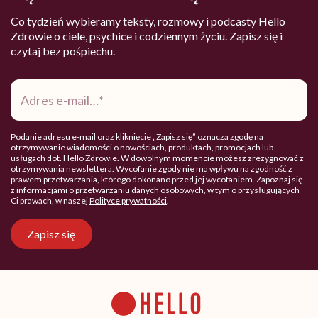
Co tydzień wybieramy teksty, rozmowy i podcasty Hello
Zdrowie o ciele, psychice i codziennym życiu. Zapisz się i
czytaj bez pośpiechu.
Adres
e-
mail
*
Podanie adresu e-mail oraz kliknięcie „Zapisz się” oznacza zgodę na
otrzymywanie wiadomości o nowościach, produktach, promocjach lub
usługach dot. Hello Zdrowie. W dowolnym momencie możesz zrezygnować z
otrzymywania newslettera. Wycofanie zgody nie ma wpływu na zgodność z
prawem przetwarzania, którego dokonano przed jej wycofaniem. Zapoznaj się
z informacjami o przetwarzaniu danych osobowych, w tym o przysługujących
Ci prawach, w naszej
Polityce prywatności
.
Zapisz się