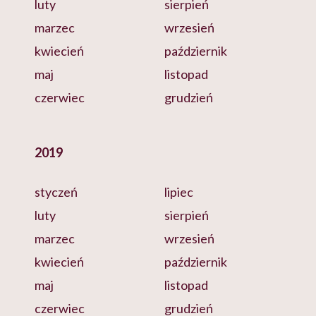
luty
sierpień
marzec
wrzesień
kwiecień
październik
maj
listopad
czerwiec
grudzień
2019
styczeń
lipiec
luty
sierpień
marzec
wrzesień
kwiecień
październik
maj
listopad
czerwiec
grudzień