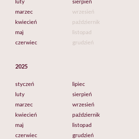
luty
sierpień
marzec
wrzesień
kwiecień
październik
maj
listopad
czerwiec
grudzień
2025
styczeń
lipiec
luty
sierpień
marzec
wrzesień
kwiecień
październik
maj
listopad
czerwiec
grudzień