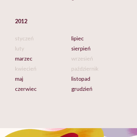
2012
styczeń
lipiec
luty
sierpień
marzec
wrzesień
kwiecień
październik
maj
listopad
czerwiec
grudzień