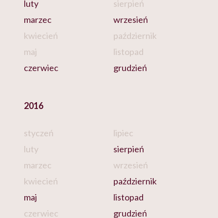
luty
sierpień
marzec
wrzesień
kwiecień
październik
maj
listopad
czerwiec
grudzień
2016
styczeń
lipiec
luty
sierpień
marzec
wrzesień
kwiecień
październik
maj
listopad
czerwiec
grudzień