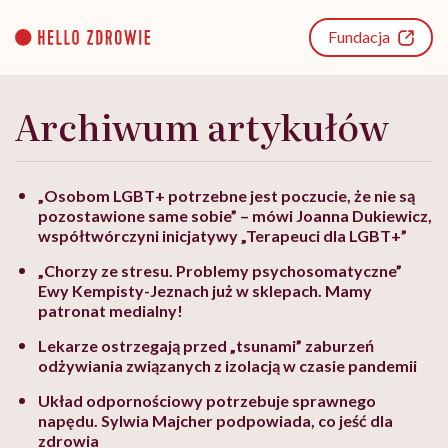
Go
to
Fundacja
content
Archiwum artykułów
„Osobom LGBT+ potrzebne jest poczucie, że nie są
pozostawione same sobie” – mówi Joanna Dukiewicz,
współtwórczyni inicjatywy „Terapeuci dla LGBT+”
„Chorzy ze stresu. Problemy psychosomatyczne”
Ewy Kempisty-Jeznach już w sklepach. Mamy
patronat medialny!
Lekarze ostrzegają przed „tsunami” zaburzeń
odżywiania związanych z izolacją w czasie pandemii
Układ odpornościowy potrzebuje sprawnego
napędu. Sylwia Majcher podpowiada, co jeść dla
zdrowia