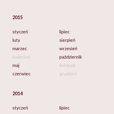
2015
styczeń
lipiec
luty
sierpień
marzec
wrzesień
kwiecień
październik
maj
listopad
czerwiec
grudzień
2014
styczeń
lipiec