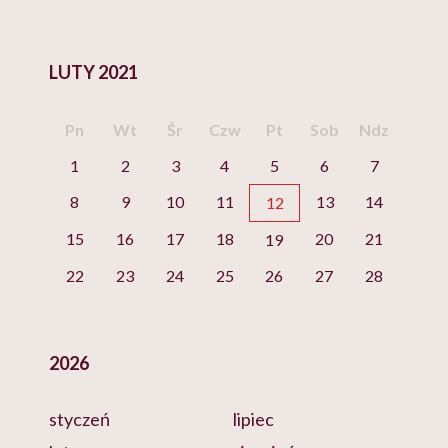
LUTY 2021
Pn
Wt
Śr
Czw
Pt
Sob
Ndz
1
2
3
4
5
6
7
8
9
10
11
13
14
12
15
16
17
18
20
21
19
22
23
24
25
26
27
28
2026
styczeń
lipiec