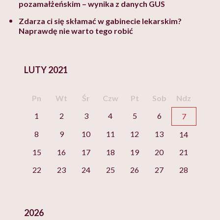
pozamałżeńskim – wynika z danych GUS
Zdarza ci się skłamać w gabinecie lekarskim?
Naprawdę nie warto tego robić
LUTY 2021
Pn
Wt
Śr
Czw
Pt
Sob
Ndz
1
2
3
4
5
6
7
8
9
10
11
12
13
14
15
16
17
18
19
20
21
22
23
24
25
26
27
28
2026