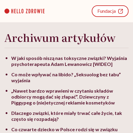
Go
to
Fundacja
content
Archiwum artykułów
W jaki sposób niszą nas toksyczne związki? Wyjaśnia
psychoterapeuta Adam Lewanowicz [WIDEO]
Co może wpływać na libido? „Seksuolog bez tabu”
wyjaśnia
„Nawet bardzo wprawieni w czytaniu składów
odbiorcy mogą dać się złapać”. Dziewczyny z
Piggypeg o (nie)etycznej reklamie kosmetyków
Dlaczego związki, które miały trwać całe życie, tak
często się rozpadają?
Co czwarte dziecko w Polsce rodzi się w związku