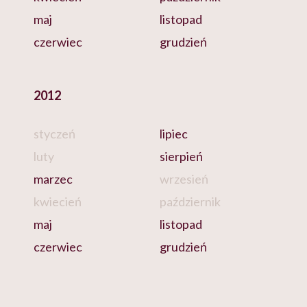
maj
listopad
czerwiec
grudzień
2012
styczeń
lipiec
luty
sierpień
marzec
wrzesień
kwiecień
październik
maj
listopad
czerwiec
grudzień