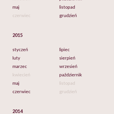
maj
listopad
czerwiec
grudzień
2015
styczeń
lipiec
luty
sierpień
marzec
wrzesień
kwiecień
październik
maj
listopad
czerwiec
grudzień
2014