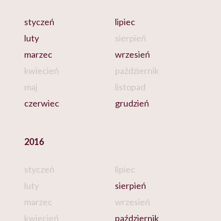
styczeń
lipiec
luty
sierpień
marzec
wrzesień
kwiecień
październik
maj
listopad
czerwiec
grudzień
2016
styczeń
lipiec
luty
sierpień
marzec
wrzesień
kwiecień
październik