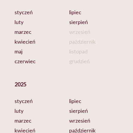
styczeń
lipiec
luty
sierpień
marzec
wrzesień
kwiecień
październik
maj
listopad
czerwiec
grudzień
2025
styczeń
lipiec
luty
sierpień
marzec
wrzesień
kwiecień
październik