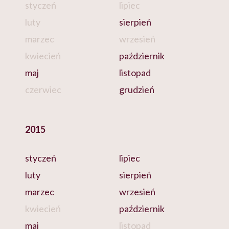
styczeń
lipiec
luty
sierpień
marzec
wrzesień
kwiecień
październik
maj
listopad
czerwiec
grudzień
2015
styczeń
lipiec
luty
sierpień
marzec
wrzesień
kwiecień
październik
maj
listopad