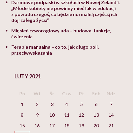
Darmowe podpaski w szkołach w Nowej Zelandii.
„Młode kobiety nie powinny mieć luk w edukacji
z powodu czegoś, co będzie normalną częścią ich
dojrzałego życia”
Mięsień czworogłowy uda – budowa, funkcje,
ćwiczenia
Terapia manualna – co to, jak długo boli,
przeciwwskazania
LUTY 2021
Pn
Wt
Śr
Czw
Pt
Sob
Ndz
1
2
3
4
5
6
7
8
9
10
11
12
13
14
15
16
17
18
19
20
21