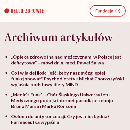
Go
to
Fundacja
content
Archiwum artykułów
„Opieka zdrowotna nad mężczyznami w Polsce jest
deficytowa” – mówi dr. n. med. Paweł Salwa
Co i w jakiej ilości jeść, żeby nasz mózg lepiej
funkcjonował? Psychodietetyk Michał Choroszyński
wyjaśnia podstawy diety MIND
„Medic’s Funk” – Chór Śląskiego Uniwersytetu
Medycznego podbija internet parodią przeboju
Bruno Marsa i Marka Ronsona
Osłona do antykoncepcji. Czy jest niezbędna?
Farmaceutka wyjaśnia