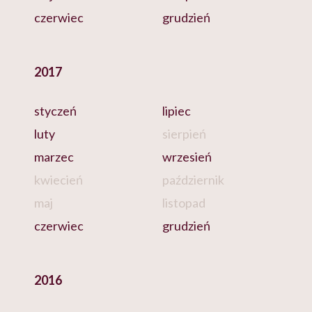
czerwiec
grudzień
2017
styczeń
lipiec
luty
sierpień
marzec
wrzesień
kwiecień
październik
maj
listopad
czerwiec
grudzień
2016