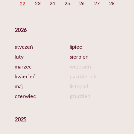
23
24
25
26
27
28
22
2026
styczeń
lipiec
luty
sierpień
marzec
wrzesień
kwiecień
październik
maj
listopad
czerwiec
grudzień
2025