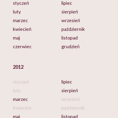
styczeń
lipiec
luty
sierpień
marzec
wrzesień
kwiecień
październik
maj
listopad
czerwiec
grudzień
2012
styczeń
lipiec
luty
sierpień
marzec
wrzesień
kwiecień
październik
maj
listopad