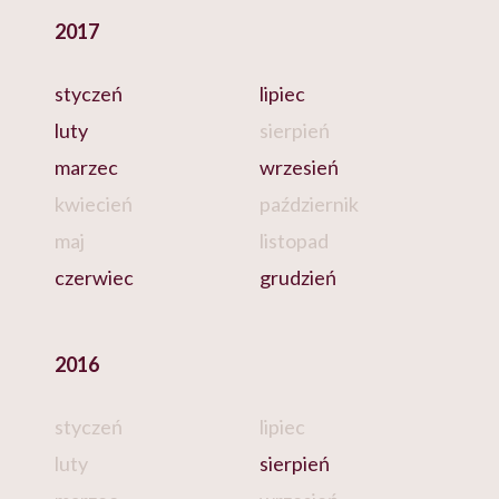
2017
styczeń
lipiec
luty
sierpień
marzec
wrzesień
kwiecień
październik
maj
listopad
czerwiec
grudzień
2016
styczeń
lipiec
luty
sierpień