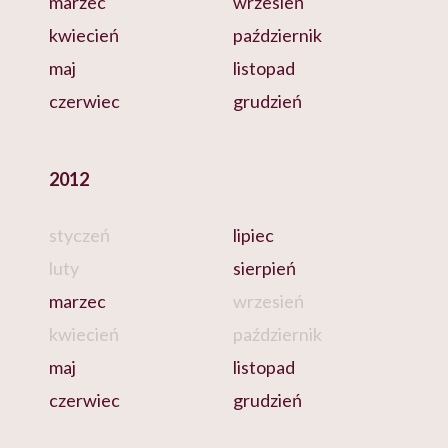
marzec
wrzesień
kwiecień
październik
maj
listopad
czerwiec
grudzień
2012
styczeń
lipiec
luty
sierpień
marzec
wrzesień
kwiecień
październik
maj
listopad
czerwiec
grudzień