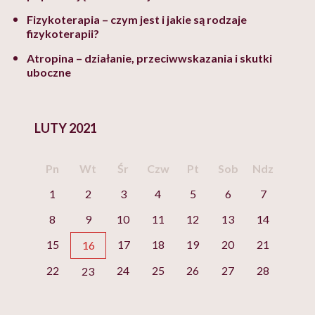
Fizykoterapia – czym jest i jakie są rodzaje
fizykoterapii?
Atropina – działanie, przeciwwskazania i skutki
uboczne
LUTY 2021
Pn
Wt
Śr
Czw
Pt
Sob
Ndz
1
2
3
4
5
6
7
8
9
10
11
12
13
14
15
17
18
19
20
21
16
22
24
25
26
27
28
23