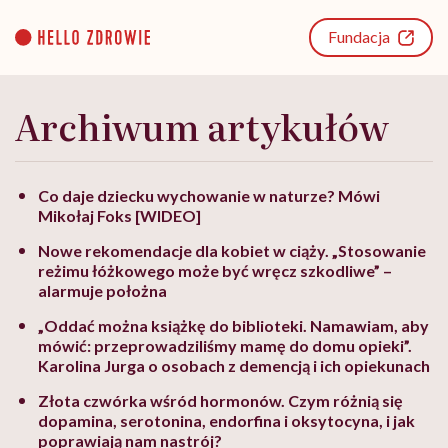
Go
to
Fundacja
content
Archiwum artykułów
Co daje dziecku wychowanie w naturze? Mówi
Mikołaj Foks [WIDEO]
Nowe rekomendacje dla kobiet w ciąży. „Stosowanie
reżimu łóżkowego może być wręcz szkodliwe” –
alarmuje położna
„Oddać można książkę do biblioteki. Namawiam, aby
mówić: przeprowadziliśmy mamę do domu opieki”.
Karolina Jurga o osobach z demencją i ich opiekunach
Złota czwórka wśród hormonów. Czym różnią się
dopamina, serotonina, endorfina i oksytocyna, i jak
poprawiają nam nastrój?