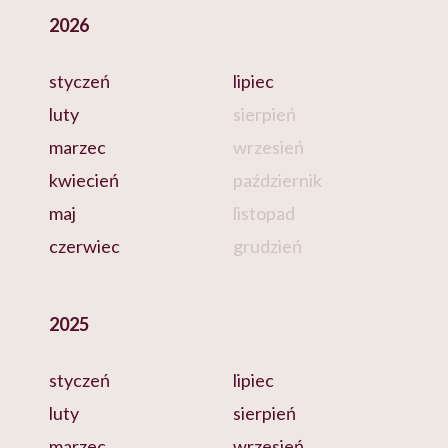
2026
styczeń
lipiec
luty
sierpień
marzec
wrzesień
kwiecień
październik
maj
listopad
czerwiec
grudzień
2025
styczeń
lipiec
luty
sierpień
marzec
wrzesień