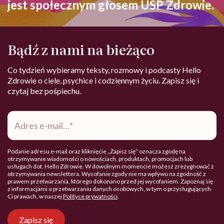
jest społecznym głosem USP Zdrowie.
Bądź z nami na bieżąco
Co tydzień wybieramy teksty, rozmowy i podcasty Hello
Zdrowie o ciele, psychice i codziennym życiu. Zapisz się i
czytaj bez pośpiechu.
Adres
e-
mail
*
Podanie adresu e-mail oraz kliknięcie „Zapisz się” oznacza zgodę na
otrzymywanie wiadomości o nowościach, produktach, promocjach lub
usługach dot. Hello Zdrowie. W dowolnym momencie możesz zrezygnować z
otrzymywania newslettera. Wycofanie zgody nie ma wpływu na zgodność z
prawem przetwarzania, którego dokonano przed jej wycofaniem. Zapoznaj się
z informacjami o przetwarzaniu danych osobowych, w tym o przysługujących
Ci prawach, w naszej
Polityce prywatności
.
Zapisz się