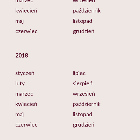
marzec
wrzesień
kwiecień
październik
maj
listopad
czerwiec
grudzień
2018
styczeń
lipiec
luty
sierpień
marzec
wrzesień
kwiecień
październik
maj
listopad
czerwiec
grudzień