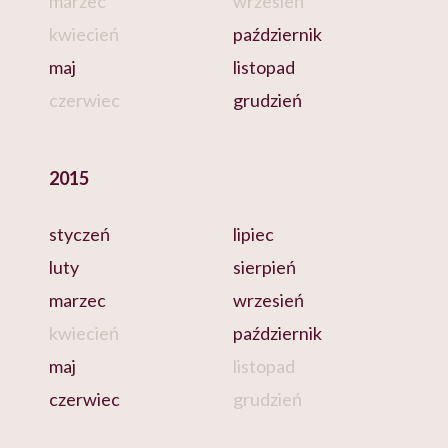
marzec
wrzesień
kwiecień
październik
maj
listopad
czerwiec
grudzień
2015
styczeń
lipiec
luty
sierpień
marzec
wrzesień
kwiecień
październik
maj
listopad
czerwiec
grudzień