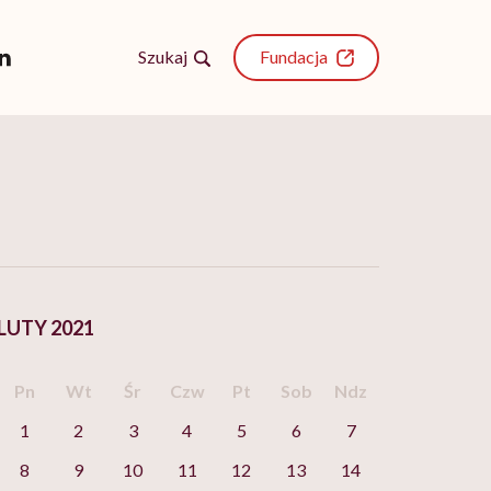
Szukaj
Fundacja
LUTY 2021
Pn
Wt
Śr
Czw
Pt
Sob
Ndz
1
2
3
4
5
6
7
8
9
10
11
12
13
14