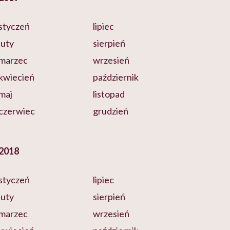
styczeń
lipiec
luty
sierpień
marzec
wrzesień
kwiecień
październik
maj
listopad
czerwiec
grudzień
2018
styczeń
lipiec
luty
sierpień
marzec
wrzesień