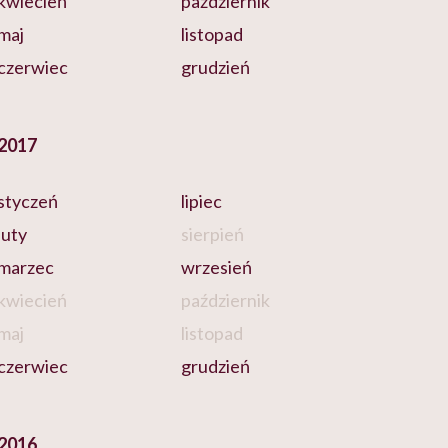
kwiecień
październik
maj
listopad
czerwiec
grudzień
2017
styczeń
lipiec
luty
sierpień
marzec
wrzesień
kwiecień
październik
maj
listopad
czerwiec
grudzień
2016