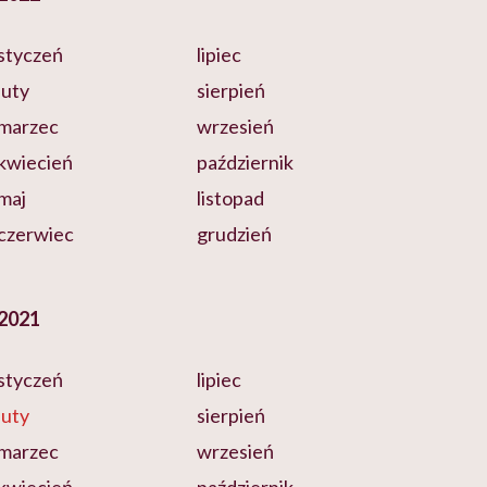
styczeń
lipiec
luty
sierpień
marzec
wrzesień
kwiecień
październik
maj
listopad
czerwiec
grudzień
2021
styczeń
lipiec
luty
sierpień
marzec
wrzesień