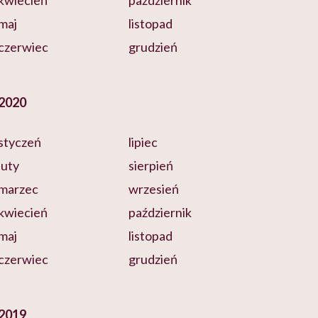
kwiecień
październik
maj
listopad
czerwiec
grudzień
2020
styczeń
lipiec
luty
sierpień
marzec
wrzesień
kwiecień
październik
maj
listopad
czerwiec
grudzień
2019