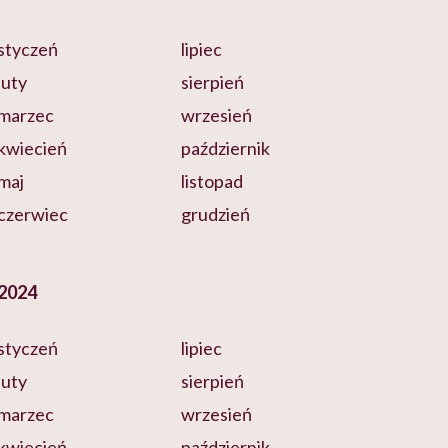
styczeń
lipiec
luty
sierpień
marzec
wrzesień
kwiecień
październik
maj
listopad
czerwiec
grudzień
2024
styczeń
lipiec
luty
sierpień
marzec
wrzesień
kwiecień
październik