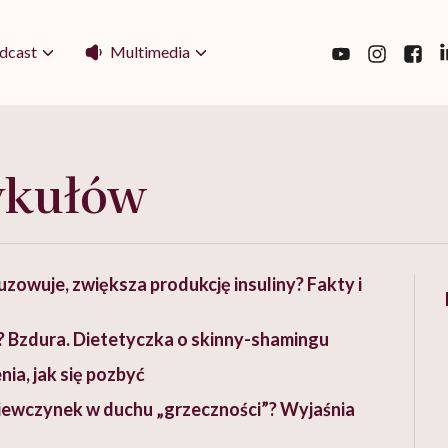
Multimedia
dcast
ykułów
owuje, zwiększa produkcję insuliny? Fakty i
”? Bzdura. Dietetyczka o skinny-shamingu
ia, jak się pozbyć
iewczynek w duchu „grzeczności”? Wyjaśnia