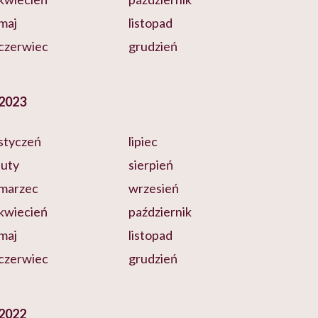
maj
listopad
czerwiec
grudzień
2023
styczeń
lipiec
luty
sierpień
marzec
wrzesień
kwiecień
październik
maj
listopad
czerwiec
grudzień
2022