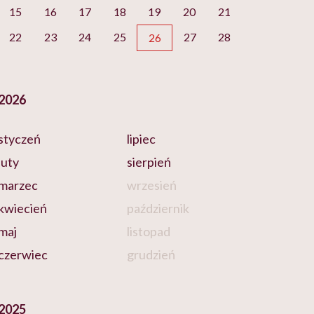
15
16
17
18
19
20
21
22
23
24
25
27
28
26
2026
styczeń
lipiec
luty
sierpień
marzec
wrzesień
kwiecień
październik
maj
listopad
czerwiec
grudzień
2025