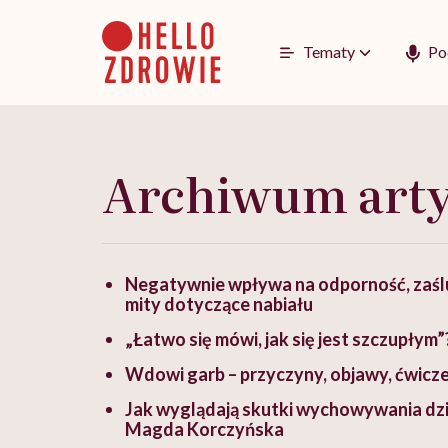
Go
to
content
Tematy
Po
Archiwum art
Negatywnie wpływa na odporność, zaśluz
mity dotyczące nabiału
„Łatwo się mówi, jak się jest szczupłym
Wdowi garb – przyczyny, objawy, ćwiczen
Jak wyglądają skutki wychowywania dz
Magda Korczyńska