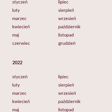
styczeń
lipiec
luty
sierpień
marzec
wrzesień
kwiecień
październik
maj
listopad
czerwiec
grudzień
2022
styczeń
lipiec
luty
sierpień
marzec
wrzesień
kwiecień
październik
maj
listopad