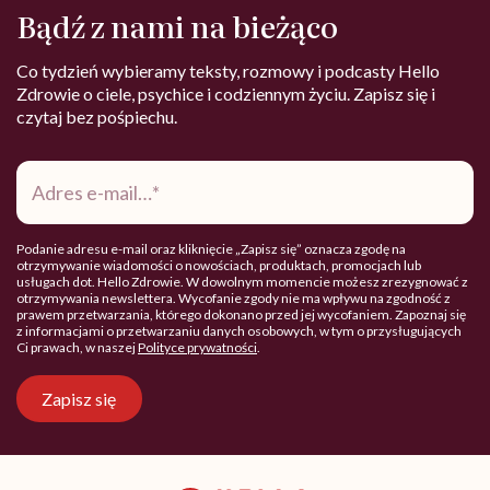
Bądź z nami na bieżąco
Co tydzień wybieramy teksty, rozmowy i podcasty Hello
Zdrowie o ciele, psychice i codziennym życiu. Zapisz się i
czytaj bez pośpiechu.
Adres
e-
mail
*
Podanie adresu e-mail oraz kliknięcie „Zapisz się” oznacza zgodę na
otrzymywanie wiadomości o nowościach, produktach, promocjach lub
usługach dot. Hello Zdrowie. W dowolnym momencie możesz zrezygnować z
otrzymywania newslettera. Wycofanie zgody nie ma wpływu na zgodność z
prawem przetwarzania, którego dokonano przed jej wycofaniem. Zapoznaj się
z informacjami o przetwarzaniu danych osobowych, w tym o przysługujących
Ci prawach, w naszej
Polityce prywatności
.
Zapisz się