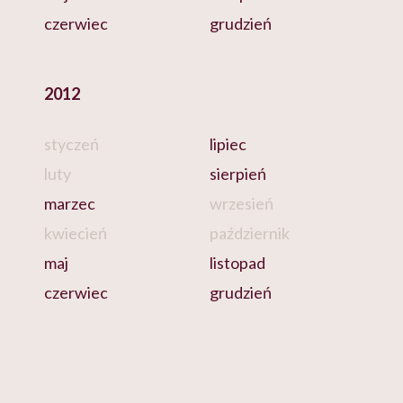
czerwiec
grudzień
2012
styczeń
lipiec
luty
sierpień
marzec
wrzesień
kwiecień
październik
maj
listopad
czerwiec
grudzień