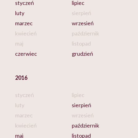
styczeń
lipiec
luty
sierpień
marzec
wrzesień
kwiecień
październik
maj
listopad
czerwiec
grudzień
2016
styczeń
lipiec
luty
sierpień
marzec
wrzesień
kwiecień
październik
maj
listopad