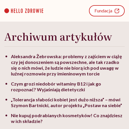
Go
to
Fundacja
content
Archiwum artykułów
Aleksandra Żebrowska: problemy z zajściem w ciążę
czy jej donoszeniem są powszechne, ale tak rzadko
się o nich mówi, że ludzie nie biorą ich pod uwagę w
luźnej rozmowie przy imieninowym torcie
Czym grozi niedobór witaminy B12 i jak go
rozpoznać? Wyjaśniają dietetyczki
„Tolerancja słabości kobiet jest dużo niższa” – mówi
Szymon Bartnicki, autor projektu „Postaw na siebie”
Nie kupuj podrabianych kosmetyków! Co znajdziesz
w ich składzie?