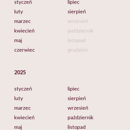
styczeń
lipiec
luty
sierpień
marzec
wrzesień
kwiecień
październik
maj
listopad
czerwiec
grudzień
2025
styczeń
lipiec
luty
sierpień
marzec
wrzesień
kwiecień
październik
maj
listopad