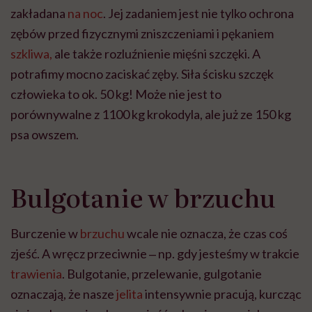
zakładana
na noc
. Jej zadaniem jest nie tylko ochrona
zębów przed fizycznymi zniszczeniami i pękaniem
szkliwa,
ale także rozluźnienie mięśni szczęki. A
potrafimy mocno zaciskać zęby. Siła ścisku szczęk
człowieka to ok. 50 kg! Może nie jest to
porównywalne z 1100 kg krokodyla, ale już ze 150 kg
psa owszem.
Bulgotanie w brzuchu
Burczenie w
brzuchu
wcale nie oznacza, że czas coś
zjeść. A wręcz przeciwnie ‒ np. gdy jesteśmy w trakcie
trawienia
. Bulgotanie, przelewanie, gulgotanie
oznaczają, że nasze
jelita
intensywnie pracują, kurcząc