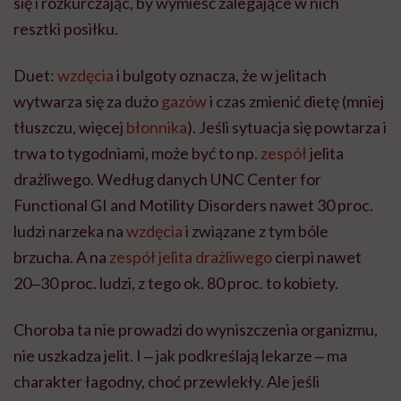
się i rozkurczając, by wymieść zalegające w nich
resztki posiłku.
Duet:
wzdęcia
i bulgoty oznacza, że w jelitach
wytwarza się za dużo
gazów
i czas zmienić dietę (mniej
tłuszczu, więcej
błonnika
). Jeśli sytuacja się powtarza i
trwa to tygodniami, może być to np.
zespół
jelita
drażliwego. Według danych UNC Center for
Functional GI and Motility Disorders nawet 30 proc.
ludzi narzeka na
wzdęcia
i związane z tym bóle
brzucha. A na
zespół jelita drażliwego
cierpi nawet
20‒30 proc. ludzi, z tego ok. 80 proc. to kobiety.
Choroba ta nie prowadzi do wyniszczenia organizmu,
nie uszkadza jelit. I ‒ jak podkreślają lekarze ‒ ma
charakter łagodny, choć przewlekły. Ale jeśli