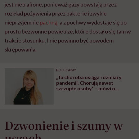
jest nietrafione, ponieważ gazy powstają przez
rozkład pożywienia przez bakterie i zwykle
nieprzyjemnie
pachną
, a z pochwy wydostaje się po
prostu bezwonne powietrze, które dostało się tam w
trakcie stosunku. I nie powinno być powodem
skrępowania.
POLECAMY
„Ta choroba osiąga rozmiary
pandemii. Chorują nawet
szczupłe osoby” – mówi o
niealkoholowym stłuszczeniu
wątroby dr n. med. Dominika
Maciejewska-Markiewicz
Dzwonienie i szumy w
uszach