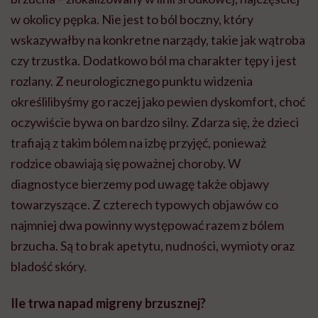
w okolicy pępka. Nie jest to ból boczny, który
wskazywałby na konkretne narządy, takie jak wątroba
czy trzustka. Dodatkowo ból ma charakter tępy i jest
rozlany. Z neurologicznego punktu widzenia
określilibyśmy go raczej jako pewien dyskomfort, choć
oczywiście bywa on bardzo silny. Zdarza się, że dzieci
trafiają z takim bólem na izbę przyjęć, ponieważ
rodzice obawiają się poważnej choroby. W
diagnostyce bierzemy pod uwagę także objawy
towarzyszące. Z czterech typowych objawów co
najmniej dwa powinny występować razem z bólem
brzucha. Są to brak apetytu, nudności, wymioty oraz
bladość skóry.
Ile trwa napad migreny brzusznej?