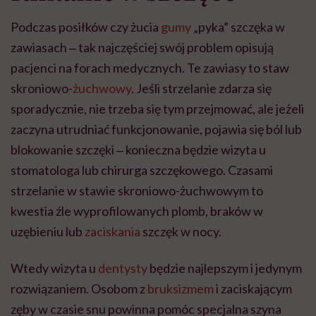
Podczas posiłków czy żucia
gumy
„pyka” szczęka w
zawiasach ‒ tak najczęściej swój problem opisują
pacjenci na forach medycznych. Te zawiasy to staw
skroniowo-
żuchwowy
. Jeśli strzelanie zdarza się
sporadycznie, nie trzeba się tym przejmować, ale jeżeli
zaczyna utrudniać funkcjonowanie, pojawia się ból lub
blokowanie szczęki ‒ konieczna będzie wizyta u
stomatologa lub chirurga szczękowego. Czasami
strzelanie w stawie skroniowo-żuchwowym to
kwestia źle wyprofilowanych plomb, braków w
uzębieniu lub
zaciskania
szczęk w nocy.
Wtedy wizyta u
dentysty
będzie najlepszym i jedynym
rozwiązaniem. Osobom z
bruksizmem
i zaciskającym
zęby w czasie snu powinna pomóc specjalna szyna