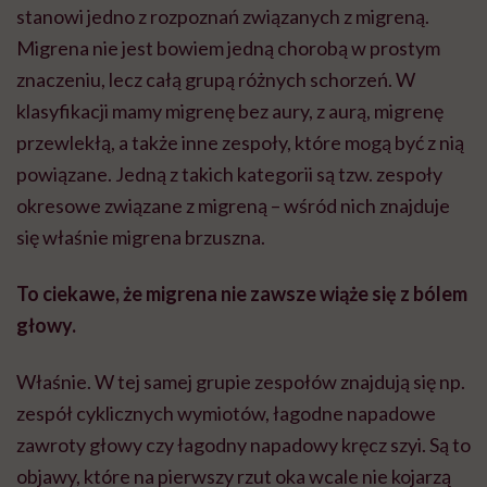
stanowi jedno z rozpoznań związanych z migreną.
Migrena nie jest bowiem jedną chorobą w prostym
znaczeniu, lecz całą grupą różnych schorzeń. W
klasyfikacji mamy migrenę bez aury, z aurą, migrenę
przewlekłą, a także inne zespoły, które mogą być z nią
powiązane. Jedną z takich kategorii są tzw. zespoły
okresowe związane z migreną – wśród nich znajduje
się właśnie migrena brzuszna.
To ciekawe, że migrena nie zawsze wiąże się z bólem
głowy.
Właśnie. W tej samej grupie zespołów znajdują się np.
zespół cyklicznych wymiotów, łagodne napadowe
zawroty głowy czy łagodny napadowy kręcz szyi. Są to
objawy, które na pierwszy rzut oka wcale nie kojarzą