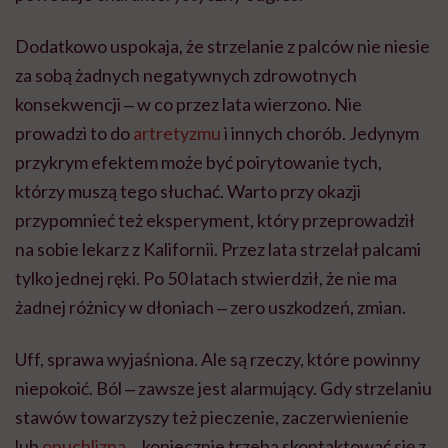
Dodatkowo uspokaja, że strzelanie z palców nie niesie
za sobą żadnych negatywnych zdrowotnych
konsekwencji ‒ w co przez lata wierzono. Nie
prowadzi to do
artretyzmu
i innych chorób. Jedynym
przykrym efektem może być poirytowanie tych,
którzy muszą tego słuchać. Warto przy okazji
przypomnieć też eksperyment, który przeprowadził
na sobie lekarz z Kalifornii. Przez lata strzelał palcami
tylko jednej ręki. Po 50 latach stwierdził, że nie ma
żadnej różnicy w dłoniach ‒ zero uszkodzeń, zmian.
Uff, sprawa wyjaśniona. Ale są rzeczy, które powinny
niepokoić. Ból ‒ zawsze jest alarmujący. Gdy strzelaniu
stawów towarzyszy też pieczenie, zaczerwienienie
lub
opuchlizna
‒ koniecznie trzeba skontaktować się z