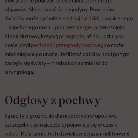
Świszczenie podczas oddychania to jeden z jej
objawów. Ale oczywiście niejedyny. Powodów
świstów może być wiele – od najbardziej prozaicznego
‒ zapchanego nosa ‒ poprzez
alergie
, przerośniętą
błonę śluzową, krzywą
przegrodę
, aż do… dziury w
nosie, czyli
perforacji przegrody nosowej
, co może
mieć miejsce po urazie. Jeśli ktoś dał ci w nos i po tym
zaczęły się świsty ‒ trzeba koniecznie iść do
laryngologa.
Odgłosy z pochwy
Są nie tyle groźne, ile dla niektórych kłopotliwe,
szczególnie że najczęściej pojawiają się w czasie
seksu
. Kojarzenie tych dźwięków z gazami jelitowymi