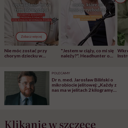
Zobacz więcej
Nie móc zostać przy
"Jestem w ciąży, co mi się
Wkró
chorym dziecku w
należy?". Headhunter o
Inst
szpitalu to tortura.
zmianie pokoleniowej u
atak
"Przeszkadzać w tym
kobiet w ciąży na rynku
wars
może chyba tylko
pracy
eksp
POLECAMY
głupota i brak
Dr n. med. Jarosław Biliński o
wyobraźni"
mikrobiocie jelitowej: „Każdy z
nas ma w jelitach 2 kilogramy
bakterii. To nie jest obojętne dla
naszego organizmu”
Klikanie w szczęce