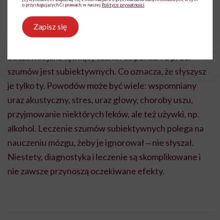
o przysługujących Ci prawach, w naszej
Polityce prywatności
.
Szumy
, które może wychwycić i usłyszeć lekarz, są
Zapisz się
wynikiem zakłócenia w przepływie krwi ‒ np. gdy
naczynie w okolicy ucha ulegnie zwężeniu, można to
odczuwać jako tętniący szum. Ale ponad 95 proc.
szumów jest subiektywnych. Co oznacza, że słyszysz
je tylko ty. Powodów może być wiele: wspomniany
uraz akustyczny, stres, uraz głowy, choroby uszu,
przyjmowanie niektórych leków, ale też używki, np.
alkohol. Leczenie szumów subiektywnych polega na
nauczeniu mózgu, żeby je ignorował ‒ nie słyszał.
Niestety, diagnostyka i leczenie są skomplikowane i
nie zawsze przynoszą oczekiwane efekty.