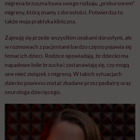
migrena brzuszna bywa swego rodzaju „prekursorem”
migreny, którą znamy z dorosłości. Potwierdza to
także moja praktyka kliniczna.
Zajmuję się przede wszystkim osobami dorosłymi, ale
w rozmowach z pacjentami bardzo często pojawia się
temat ich dzieci. Rodzice opowiadają, że dziecko ma
napadowe bóle brzucha i zastanawiają się, czy mogą
one mieć związek z migreną. W takich sytuacjach
dziecko powinno zostać zbadane przez pediatrę oraz
neurologa dziecięcego.