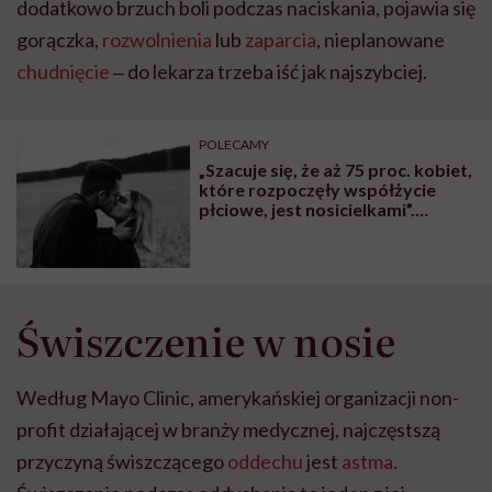
dodatkowo brzuch boli podczas naciskania, pojawia się
gorączka,
rozwolnienia
lub
zaparcia
, nieplanowane
chudnięcie
‒ do lekarza trzeba iść jak najszybciej.
POLECAMY
„Szacuje się, że aż 75 proc. kobiet,
które rozpoczęły współżycie
płciowe, jest nosicielkami”.
Katarzyna Pietuch, specjalistka
ginekologii i położnictwa, o
wirusie HPV
Świszczenie w nosie
Według Mayo Clinic, amerykańskiej organizacji non-
profit działającej w branży medycznej, najczęstszą
przyczyną świszczącego
oddechu
jest
astma
.