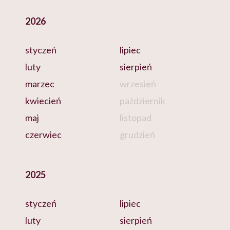
2026
styczeń
lipiec
luty
sierpień
marzec
wrzesień
kwiecień
październik
maj
listopad
czerwiec
grudzień
2025
styczeń
lipiec
luty
sierpień