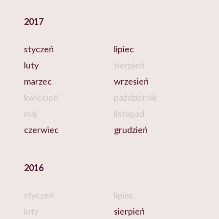
2017
styczeń
lipiec
luty
sierpień
marzec
wrzesień
kwiecień
październik
maj
listopad
czerwiec
grudzień
2016
styczeń
lipiec
luty
sierpień