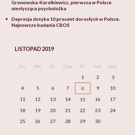
Gronowska-Karolkiewicz, pierwsza w Polsce
niesłysząca psycholożka
Depresja dotyka 10 procent dorosłych w Polsce.
Najnowsze badania CBOS
LISTOPAD 2019
Pn
Wt
Śr
Czw
Pt
Sob
Ndz
1
2
3
4
5
6
7
9
10
8
11
12
13
14
16
17
15
18
19
20
21
22
23
24
25
26
27
28
29
30