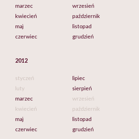
marzec
wrzesień
kwiecień
październik
maj
listopad
czerwiec
grudzień
2012
styczeń
lipiec
luty
sierpień
marzec
wrzesień
kwiecień
październik
maj
listopad
czerwiec
grudzień