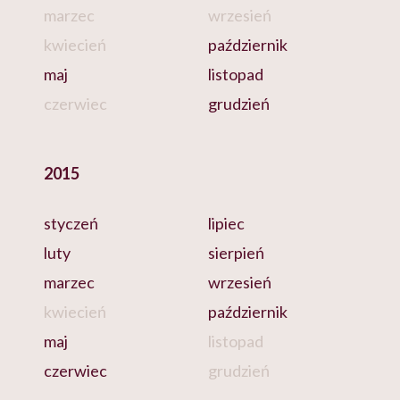
marzec
wrzesień
kwiecień
październik
maj
listopad
czerwiec
grudzień
2015
styczeń
lipiec
luty
sierpień
marzec
wrzesień
kwiecień
październik
maj
listopad
czerwiec
grudzień