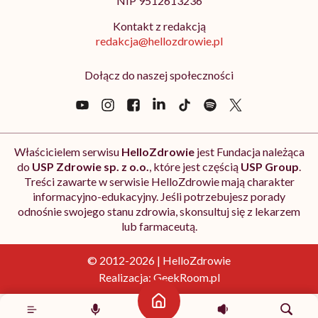
NIP 9512613236
Kontakt z redakcją
redakcja@hellozdrowie.pl
Dołącz do naszej społeczności
Właścicielem serwisu
HelloZdrowie
jest Fundacja należąca
do
USP Zdrowie sp. z o.o.
, które jest częścią
USP Group
.
Treści zawarte w serwisie HelloZdrowie mają charakter
informacyjno-edukacyjny. Jeśli potrzebujesz porady
odnośnie swojego stanu zdrowia, skonsultuj się z lekarzem
lub farmaceutą.
© 2012-2026 | HelloZdrowie
Realizacja:
GeekRoom.pl
Strona główna