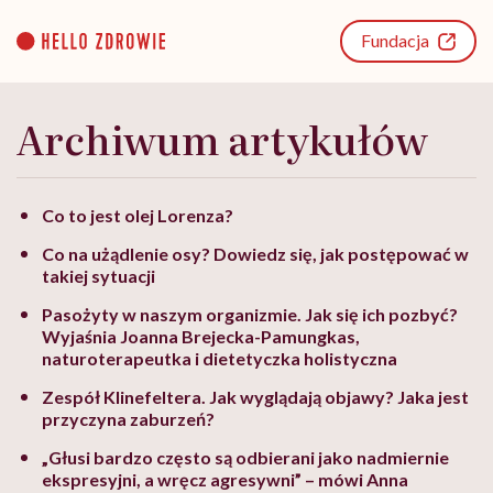
Go
to
Fundacja
content
Archiwum artykułów
Co to jest olej Lorenza?
Co na użądlenie osy? Dowiedz się, jak postępować w
takiej sytuacji
Pasożyty w naszym organizmie. Jak się ich pozbyć?
Wyjaśnia Joanna Brejecka-Pamungkas,
naturoterapeutka i dietetyczka holistyczna
Zespół Klinefeltera. Jak wyglądają objawy? Jaka jest
przyczyna zaburzeń?
„Głusi bardzo często są odbierani jako nadmiernie
ekspresyjni, a wręcz agresywni” – mówi Anna