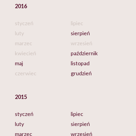
2016
styczeń
lipiec
luty
sierpień
marzec
wrzesień
kwiecień
październik
maj
listopad
czerwiec
grudzień
2015
styczeń
lipiec
luty
sierpień
marzec
wrzesień