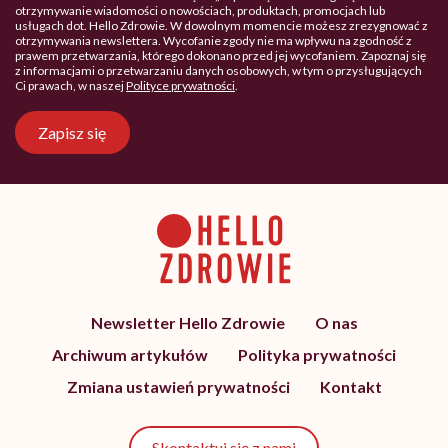
otrzymywanie wiadomości o nowościach, produktach, promocjach lub
usługach dot. Hello Zdrowie. W dowolnym momencie możesz zrezygnować z
otrzymywania newslettera. Wycofanie zgody nie ma wpływu na zgodność z
prawem przetwarzania, którego dokonano przed jej wycofaniem. Zapoznaj się
z informacjami o przetwarzaniu danych osobowych, w tym o przysługujących
Ci prawach, w naszej
Polityce prywatności
.
Zapisz się
Newsletter Hello Zdrowie
O nas
Archiwum artykułów
Polityka prywatności
Zmiana ustawień prywatności
Kontakt
Skontaktuj się z nami