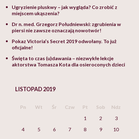
Ugryzienie pluskwy – jak wygląda? Co zrobić z
miejscem ukąszenia?
Dr n. med. Grzegorz Południewski: zgrubienia w
piersi nie zawsze oznaczają nowotwór!
Pokaz Victoria’s Secret 2019 odwołany. To już
oficjalne!
Święta to czas (u)dawania – niezwykłe lekcje
aktorstwa Tomasza Kota dla osieroconych dzieci
LISTOPAD 2019
Pn
Wt
Śr
Czw
Pt
Sob
Ndz
1
2
3
4
5
6
7
8
9
10