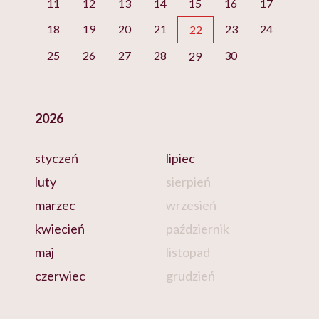
11
12
13
14
15
16
17
18
19
20
21
23
24
22
25
26
27
28
30
29
2026
styczeń
lipiec
luty
sierpień
marzec
wrzesień
kwiecień
październik
maj
listopad
czerwiec
grudzień