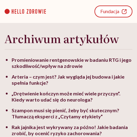
Go
to
Fundacja
content
Archiwum artykułów
Promieniowanie rentgenowskie w badaniu RTG i jego
szkodliwość/wpływ na zdrowie
Arteria – czym jest? Jak wygląda jej budowa i jakie
spełnia funkcje?
„Drętwienie kończyn może mieć wiele przyczyn”.
Kiedy warto udać się do neurologa?
Szampon musi się pienić, żeby być skutecznym?
Tłumaczą eksperci z „Czytamy etykiety”
Rak jajnika jest wykrywany za późno! Jakie badania
zrobić, by ocenić ryzyko zachorowania?