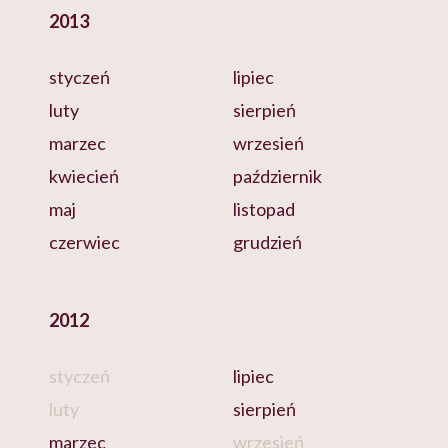
2013
styczeń
lipiec
luty
sierpień
marzec
wrzesień
kwiecień
październik
maj
listopad
czerwiec
grudzień
2012
styczeń
lipiec
luty
sierpień
marzec
wrzesień