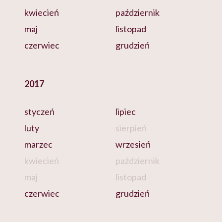
kwiecień
październik
maj
listopad
czerwiec
grudzień
2017
styczeń
lipiec
luty
sierpień
marzec
wrzesień
kwiecień
październik
maj
listopad
czerwiec
grudzień