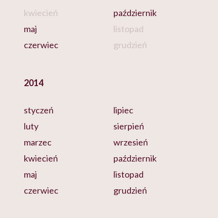
kwiecień
październik
maj
listopad
czerwiec
grudzień
2014
styczeń
lipiec
luty
sierpień
marzec
wrzesień
kwiecień
październik
maj
listopad
czerwiec
grudzień