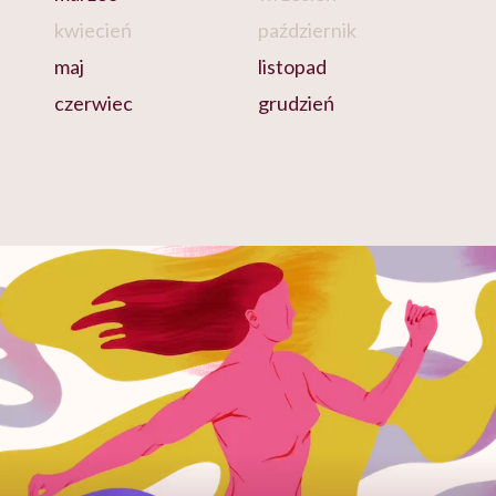
kwiecień
październik
maj
listopad
czerwiec
grudzień