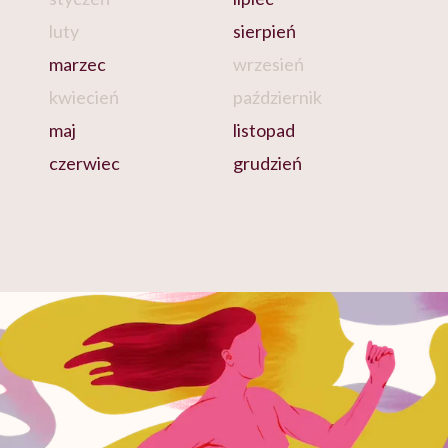
luty
sierpień
marzec
wrzesień
kwiecień
październik
maj
listopad
czerwiec
grudzień