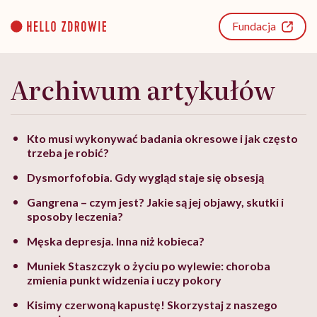
Go
to
Fundacja
content
Archiwum artykułów
Kto musi wykonywać badania okresowe i jak często
trzeba je robić?
Dysmorfofobia. Gdy wygląd staje się obsesją
Gangrena – czym jest? Jakie są jej objawy, skutki i
sposoby leczenia?
Męska depresja. Inna niż kobieca?
Muniek Staszczyk o życiu po wylewie: choroba
zmienia punkt widzenia i uczy pokory
Kisimy czerwoną kapustę! Skorzystaj z naszego