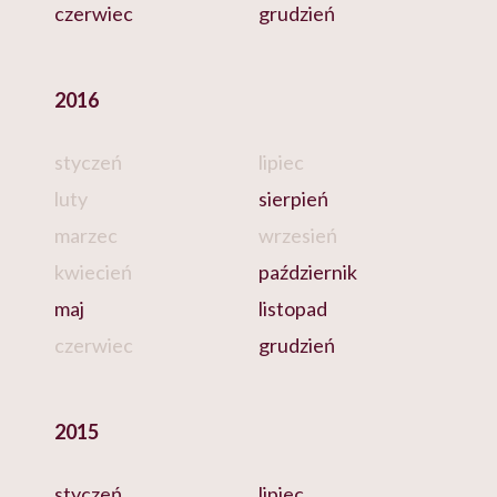
czerwiec
grudzień
2016
styczeń
lipiec
luty
sierpień
marzec
wrzesień
kwiecień
październik
maj
listopad
czerwiec
grudzień
2015
styczeń
lipiec