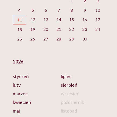
1
2
3
4
5
6
7
8
9
10
12
13
14
15
16
17
11
19
20
21
22
23
24
18
25
26
27
28
29
30
2026
styczeń
lipiec
luty
sierpień
marzec
wrzesień
kwiecień
październik
maj
listopad