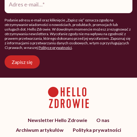
e-
mail
*
Podanie adresu e-mail oraz kliknięcie „Zapisz się” oznacza zgodę na
otrzymywanie wiadomości o nowościach, produktach, promocjach lub
usługach dot. Hello Zdrowie. W dowolnym momencie możesz zrezygnować z
otrzymywania newslettera. Wycofanie zgody nie ma wpływu na zgodność z
prawem przetwarzania, którego dokonano przed jej wycofaniem. Zapoznaj się
z informacjami o przetwarzaniu danych osobowych, w tym o przysługujących
Ci prawach, w naszej
Polityce prywatności
.
Zapisz się
Newsletter Hello Zdrowie
O nas
Archiwum artykułów
Polityka prywatności