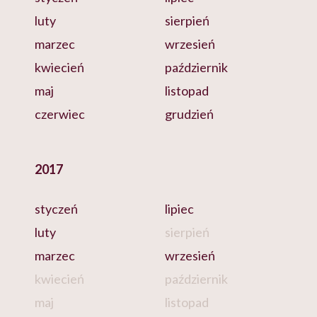
luty
sierpień
marzec
wrzesień
kwiecień
październik
maj
listopad
czerwiec
grudzień
2017
styczeń
lipiec
luty
sierpień
marzec
wrzesień
kwiecień
październik
maj
listopad