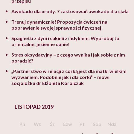
przepisu
Awokado dla urody. 7 zastosowań awokado dla ciała
Trenuj dynamicznie! Propozycja ćwiczeń na
poprawienie swojej sprawności fizycznej
Spaghetti z dyni i cukinii z indykiem. Wypróbuj to
orientalne, jesienne danie!
Stres oksydacyjny – z czego wynika i jak sobie z nim
poradzić?
„Partnerstwo w relacji z córką jest dla matki wielkim
wyzwaniem. Podobnie jak i dla córki” – mówi
socjolożka dr Elżbieta Korolczuk
LISTOPAD 2019
Pn
Wt
Śr
Czw
Pt
Sob
Ndz