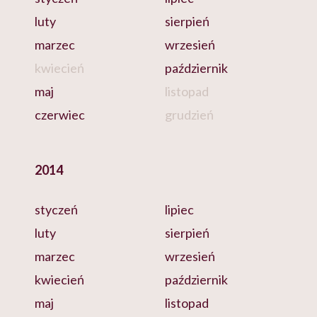
luty
sierpień
marzec
wrzesień
kwiecień
październik
maj
listopad
czerwiec
grudzień
2014
styczeń
lipiec
luty
sierpień
marzec
wrzesień
kwiecień
październik
maj
listopad