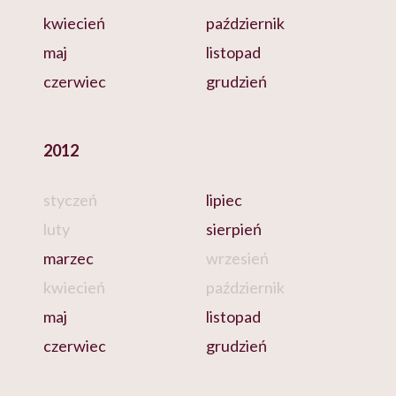
kwiecień
październik
maj
listopad
czerwiec
grudzień
2012
styczeń
lipiec
luty
sierpień
marzec
wrzesień
kwiecień
październik
maj
listopad
czerwiec
grudzień