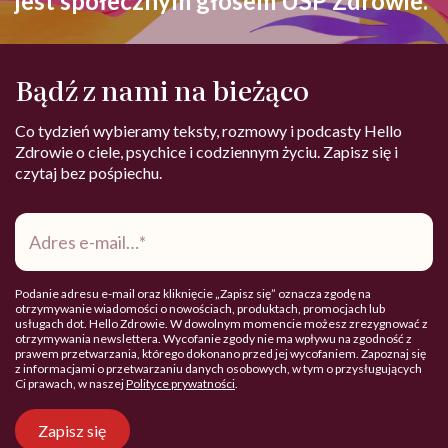
jest społecznym głosem USP Zdrowie.
Bądź z nami na bieżąco
Co tydzień wybieramy teksty, rozmowy i podcasty Hello
Zdrowie o ciele, psychice i codziennym życiu. Zapisz się i
czytaj bez pośpiechu.
Adres
e-
mail
*
Podanie adresu e-mail oraz kliknięcie „Zapisz się” oznacza zgodę na
otrzymywanie wiadomości o nowościach, produktach, promocjach lub
usługach dot. Hello Zdrowie. W dowolnym momencie możesz zrezygnować z
otrzymywania newslettera. Wycofanie zgody nie ma wpływu na zgodność z
prawem przetwarzania, którego dokonano przed jej wycofaniem. Zapoznaj się
z informacjami o przetwarzaniu danych osobowych, w tym o przysługujących
Ci prawach, w naszej
Polityce prywatności
.
Zapisz się