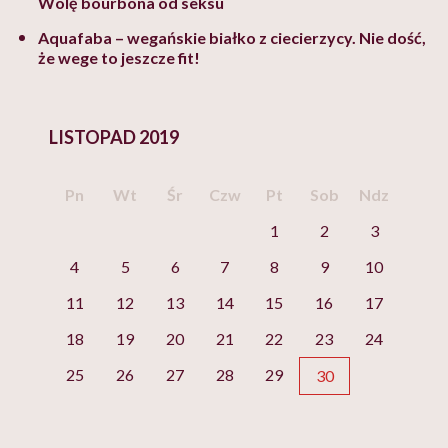
Wolę bourbona od seksu
Aquafaba – wegańskie białko z ciecierzycy. Nie dość,
że wege to jeszcze fit!
LISTOPAD 2019
Pn
Wt
Śr
Czw
Pt
Sob
Ndz
1
2
3
4
5
6
7
8
9
10
11
12
13
14
15
16
17
18
19
20
21
22
23
24
25
26
27
28
29
30