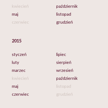
kwiecień
październik
maj
listopad
czerwiec
grudzień
2015
styczeń
lipiec
luty
sierpień
marzec
wrzesień
kwiecień
październik
maj
listopad
czerwiec
grudzień