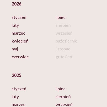
2026
styczeń
lipiec
luty
sierpień
marzec
wrzesień
kwiecień
październik
maj
listopad
czerwiec
grudzień
2025
styczeń
lipiec
luty
sierpień
marzec
wrzesień