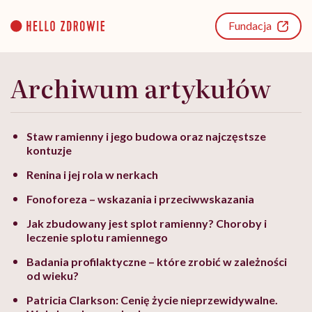
Go
to
Fundacja
content
Archiwum artykułów
Staw ramienny i jego budowa oraz najczęstsze
kontuzje
Renina i jej rola w nerkach
Fonoforeza – wskazania i przeciwwskazania
Jak zbudowany jest splot ramienny? Choroby i
leczenie splotu ramiennego
Badania profilaktyczne – które zrobić w zależności
od wieku?
Patricia Clarkson: Cenię życie nieprzewidywalne.