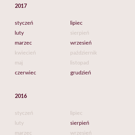
2017
styczeń
lipiec
luty
sierpień
marzec
wrzesień
kwiecień
październik
maj
listopad
czerwiec
grudzień
2016
styczeń
lipiec
luty
sierpień
marzec
wrzesień