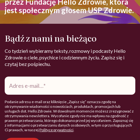
przez Fundację Hello Zdrowie, która
jest społecznym głosem USP Zdrowie.
Bądź z nami na bieżąco
Co tydzień wybieramy teksty, rozmowy i podcasty Hello
Zdrowie o ciele, psychice i codziennym życiu. Zapisz się i
czytaj bez pośpiechu.
Adres
e-
mail
*
Podanie adresu e-mail oraz kliknięcie „Zapisz się” oznacza zgodę na
otrzymywanie wiadomości o nowościach, produktach, promocjach lub
usługach dot. Hello Zdrowie. W dowolnym momencie możesz zrezygnować z
otrzymywania newslettera. Wycofanie zgody nie ma wpływu na zgodność z
prawem przetwarzania, którego dokonano przed jej wycofaniem. Zapoznaj się
z informacjami o przetwarzaniu danych osobowych, w tym o przysługujących
Ci prawach, w naszej
Polityce prywatności
.