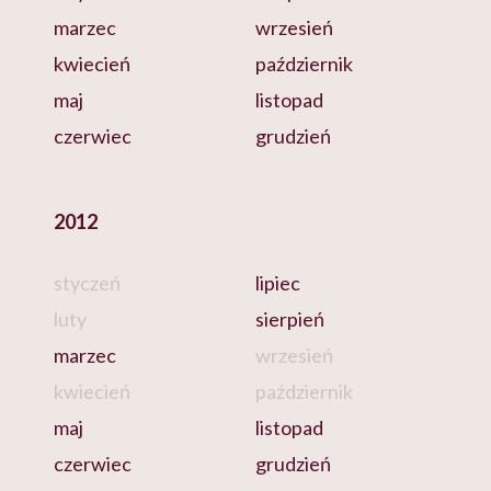
marzec
wrzesień
kwiecień
październik
maj
listopad
czerwiec
grudzień
2012
styczeń
lipiec
luty
sierpień
marzec
wrzesień
kwiecień
październik
maj
listopad
czerwiec
grudzień