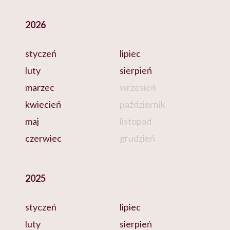
2026
styczeń
lipiec
luty
sierpień
marzec
wrzesień
kwiecień
październik
maj
listopad
czerwiec
grudzień
2025
styczeń
lipiec
luty
sierpień