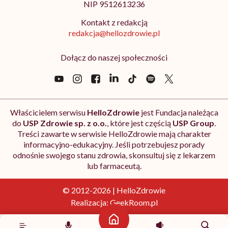
NIP 9512613236
Kontakt z redakcją
redakcja@hellozdrowie.pl
Dołącz do naszej społeczności
Właścicielem serwisu
HelloZdrowie
jest Fundacja należąca
do
USP Zdrowie sp. z o.o.
, które jest częścią
USP Group
.
Treści zawarte w serwisie HelloZdrowie mają charakter
informacyjno-edukacyjny. Jeśli potrzebujesz porady
odnośnie swojego stanu zdrowia, skonsultuj się z lekarzem
lub farmaceutą.
© 2012-2026 | HelloZdrowie
Realizacja:
GeekRoom.pl
Strona główna