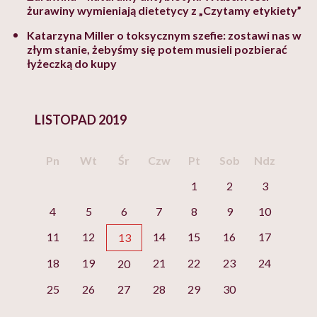
żurawiny wymieniają dietetycy z „Czytamy etykiety”
Katarzyna Miller o toksycznym szefie: zostawi nas w
złym stanie, żebyśmy się potem musieli pozbierać
łyżeczką do kupy
LISTOPAD 2019
Pn
Wt
Śr
Czw
Pt
Sob
Ndz
1
2
3
4
5
6
7
8
9
10
11
12
14
15
16
17
13
18
19
21
22
23
24
20
25
26
27
28
29
30