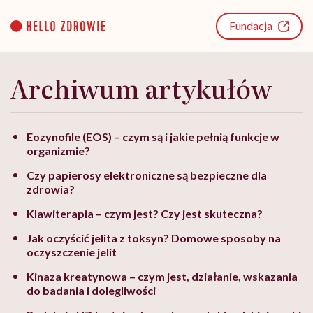
Go
to
Fundacja
content
Archiwum artykułów
Eozynofile (EOS) – czym są i jakie pełnią funkcje w
organizmie?
Czy papierosy elektroniczne są bezpieczne dla
zdrowia?
Klawiterapia – czym jest? Czy jest skuteczna?
Jak oczyścić jelita z toksyn? Domowe sposoby na
oczyszczenie jelit
Kinaza kreatynowa – czym jest, działanie, wskazania
do badania i dolegliwości