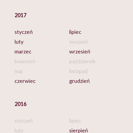
2017
styczeń
lipiec
luty
sierpień
marzec
wrzesień
kwiecień
październik
maj
listopad
czerwiec
grudzień
2016
styczeń
lipiec
luty
sierpień