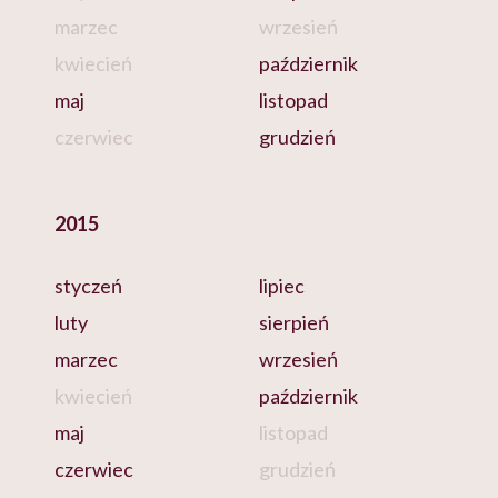
marzec
wrzesień
kwiecień
październik
maj
listopad
czerwiec
grudzień
2015
styczeń
lipiec
luty
sierpień
marzec
wrzesień
kwiecień
październik
maj
listopad
czerwiec
grudzień