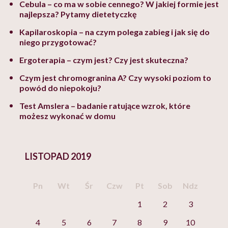
Cebula – co ma w sobie cennego? W jakiej formie jest
najlepsza? Pytamy dietetyczkę
Kapilaroskopia – na czym polega zabieg i jak się do
niego przygotować?
Ergoterapia – czym jest? Czy jest skuteczna?
Czym jest chromogranina A? Czy wysoki poziom to
powód do niepokoju?
Test Amslera – badanie ratujące wzrok, które
możesz wykonać w domu
LISTOPAD 2019
Pn
Wt
Śr
Czw
Pt
Sob
Ndz
1
2
3
4
5
6
7
8
9
10