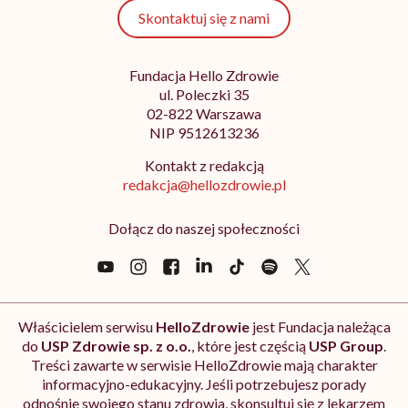
Skontaktuj się z nami
Fundacja Hello Zdrowie
ul. Poleczki 35
02-822 Warszawa
NIP 9512613236
Kontakt z redakcją
redakcja@hellozdrowie.pl
Dołącz do naszej społeczności
Właścicielem serwisu
HelloZdrowie
jest Fundacja należąca
do
USP Zdrowie sp. z o.o.
, które jest częścią
USP Group
.
Treści zawarte w serwisie HelloZdrowie mają charakter
informacyjno-edukacyjny. Jeśli potrzebujesz porady
odnośnie swojego stanu zdrowia, skonsultuj się z lekarzem