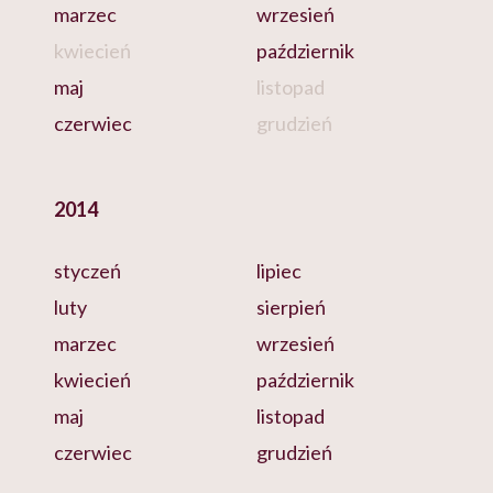
marzec
wrzesień
kwiecień
październik
maj
listopad
czerwiec
grudzień
2014
styczeń
lipiec
luty
sierpień
marzec
wrzesień
kwiecień
październik
maj
listopad
czerwiec
grudzień