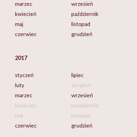
marzec
wrzesień
kwiecień
październik
maj
listopad
czerwiec
grudzień
2017
styczeń
lipiec
luty
sierpień
marzec
wrzesień
kwiecień
październik
maj
listopad
czerwiec
grudzień