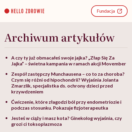
Go
to
Fundacja
content
Archiwum artykułów
A czy ty już obmacałeś swoje jajka? „Złap Się Za
Jajka” – świetna kampania w ramach akcji Movember
Zespół zastępczy Munchausena – co to za choroba?
Czym się różni od hipochondrii? Wyjaśnia Jolanta
Zmarzlik, specjalistka ds. ochrony dzieci przed
krzywdzeniem
Ćwiczenie, które złagodzi ból przy endometriozie i
podczas stosunku. Pokazuje fizjoterapeutka
Jesteś w ciąży i masz kota? Ginekolog wyjaśnia, czy
grozi ci toksoplazmoza