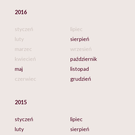
2016
styczeń
lipiec
luty
sierpień
marzec
wrzesień
kwiecień
październik
maj
listopad
czerwiec
grudzień
2015
styczeń
lipiec
luty
sierpień