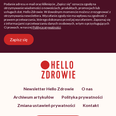
Podanie adresu e-mail oraz kliknięcie „Zapisz się” oznacza zgodę na
otrzymywanie wiadomości o nowościach, produktach, promocjach lub
usługach dot. Hello Zdrowie. W dowolnym momencie możesz zrezygnować z
otrzymywania newslettera. Wycofanie zgody nie ma wpływu na zgodność z
prawem przetwarzania, którego dokonano przed jej wycofaniem. Zapoznaj się
z informacjami o przetwarzaniu danych osobowych, w tym o przysługujących
Ci prawach, w naszej
Polityce prywatności
.
Zapisz się
Newsletter Hello Zdrowie
O nas
Archiwum artykułów
Polityka prywatności
Zmiana ustawień prywatności
Kontakt