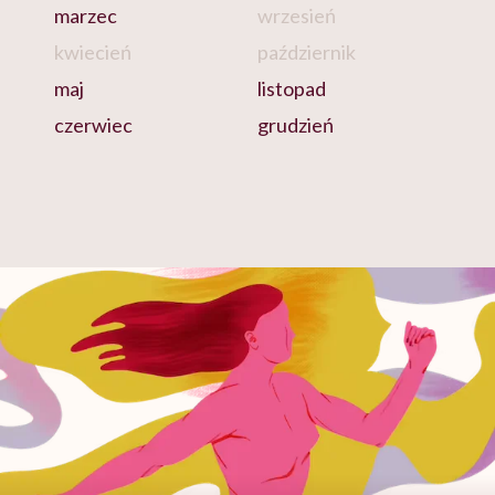
marzec
wrzesień
kwiecień
październik
maj
listopad
czerwiec
grudzień