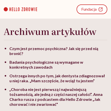
Go
to
Fundacja
content
Archiwum artykułów
Czym jest przemoc psychiczna? Jak się przed nią
bronić?
Badania psychologiczne są wymagane w
konkretnych zawodach
Ostrzega innych po tym, jak dentysta zdiagnozował
u niej raka. „Mam szczęście, że wciąż tu jestem”
„Choroba nie jest pierwszą i najważniejszą
tożsamością, ale jedną z części naszej całości”. Anna
Charko rusza z podcastem dla Hello Zdrowie „Jak
chorować i nie zwariować”