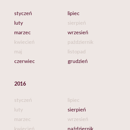
styczeń
lipiec
luty
sierpień
marzec
wrzesień
kwiecień
październik
maj
listopad
czerwiec
grudzień
2016
styczeń
lipiec
luty
sierpień
marzec
wrzesień
kwiecień
październik