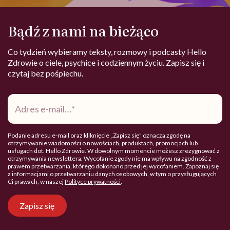
Bądź z nami na bieżąco
Co tydzień wybieramy teksty, rozmowy i podcasty Hello
Zdrowie o ciele, psychice i codziennym życiu. Zapisz się i
czytaj bez pośpiechu.
Adres
e-
mail
*
Podanie adresu e-mail oraz kliknięcie „Zapisz się” oznacza zgodę na
otrzymywanie wiadomości o nowościach, produktach, promocjach lub
usługach dot. Hello Zdrowie. W dowolnym momencie możesz zrezygnować z
otrzymywania newslettera. Wycofanie zgody nie ma wpływu na zgodność z
prawem przetwarzania, którego dokonano przed jej wycofaniem. Zapoznaj się
z informacjami o przetwarzaniu danych osobowych, w tym o przysługujących
Ci prawach, w naszej
Polityce prywatności
.
Zapisz się