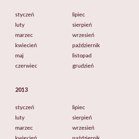
styczeń
lipiec
luty
sierpień
marzec
wrzesień
kwiecień
październik
maj
listopad
czerwiec
grudzień
2013
styczeń
lipiec
luty
sierpień
marzec
wrzesień
kwiecień
październik