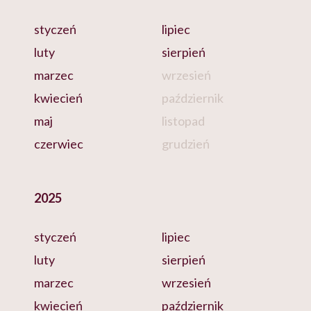
styczeń
lipiec
luty
sierpień
marzec
wrzesień
kwiecień
październik
maj
listopad
czerwiec
grudzień
2025
styczeń
lipiec
luty
sierpień
marzec
wrzesień
kwiecień
październik