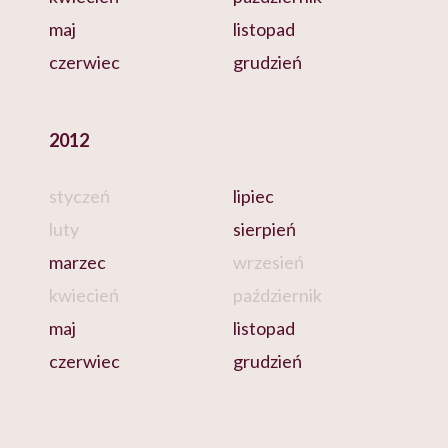
maj
listopad
czerwiec
grudzień
2012
styczeń
lipiec
luty
sierpień
marzec
wrzesień
kwiecień
październik
maj
listopad
czerwiec
grudzień