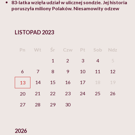
83-latka wzięła udział w ulicznej sondzie. Jej historia
poruszyła miliony Polaków. Niesamowity odzew
LISTOPAD 2023
Pn
Wt
Śr
Czw
Pt
Sob
Ndz
1
2
3
4
5
6
7
8
9
10
11
12
14
15
16
17
18
19
13
21
22
23
24
25
26
20
27
28
29
30
2026