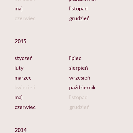
maj
listopad
czerwiec
grudzień
2015
styczeń
lipiec
luty
sierpień
marzec
wrzesień
kwiecień
październik
maj
listopad
czerwiec
grudzień
2014