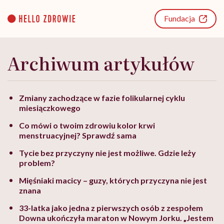
Go
to
Fundacja
content
Archiwum artykułów
Zmiany zachodzące w fazie folikularnej cyklu
miesiączkowego
Co mówi o twoim zdrowiu kolor krwi
menstruacyjnej? Sprawdź sama
Tycie bez przyczyny nie jest możliwe. Gdzie leży
problem?
Mięśniaki macicy – guzy, których przyczyna nie jest
znana
33-latka jako jedna z pierwszych osób z zespołem
Downa ukończyła maraton w Nowym Jorku. „Jestem