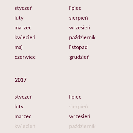
styczeń
lipiec
luty
sierpień
marzec
wrzesień
kwiecień
październik
maj
listopad
czerwiec
grudzień
2017
styczeń
lipiec
luty
sierpień
marzec
wrzesień
kwiecień
październik