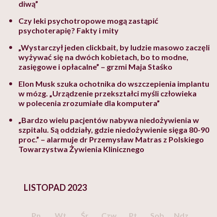
diwą”
Czy leki psychotropowe mogą zastąpić
psychoterapię? Fakty i mity
„Wystarczył jeden clickbait, by ludzie masowo zaczęli
wyżywać się na dwóch kobietach, bo to modne,
zasięgowe i opłacalne” – grzmi Maja Staśko
Elon Musk szuka ochotnika do wszczepienia implantu
w mózg. „Urządzenie przekształci myśli człowieka
w polecenia zrozumiałe dla komputera”
„Bardzo wielu pacjentów nabywa niedożywienia w
szpitalu. Są oddziały, gdzie niedożywienie sięga 80-90
proc.” – alarmuje dr Przemysław Matras z Polskiego
Towarzystwa Żywienia Klinicznego
LISTOPAD 2023
Pn
Wt
Śr
Czw
Pt
Sob
Ndz