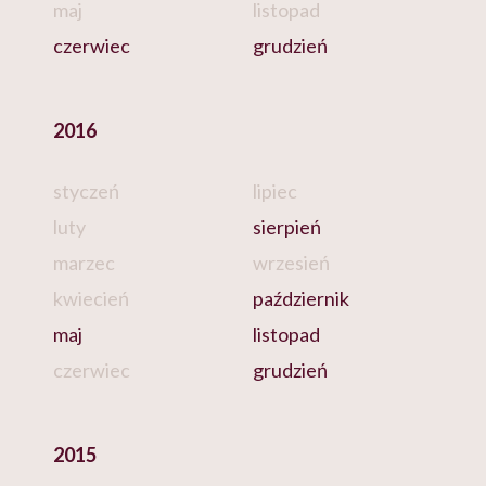
maj
listopad
czerwiec
grudzień
2016
styczeń
lipiec
luty
sierpień
marzec
wrzesień
kwiecień
październik
maj
listopad
czerwiec
grudzień
2015