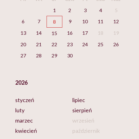
1
2
3
4
5
6
7
9
10
11
12
8
13
14
16
17
18
19
15
20
21
22
23
24
25
26
27
28
29
30
2026
styczeń
lipiec
luty
sierpień
marzec
wrzesień
kwiecień
październik