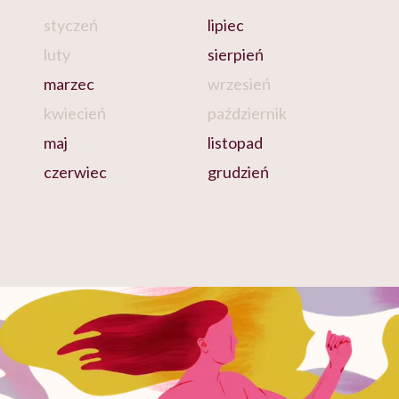
styczeń
lipiec
luty
sierpień
marzec
wrzesień
kwiecień
październik
maj
listopad
czerwiec
grudzień