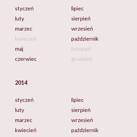
styczeń
lipiec
luty
sierpień
marzec
wrzesień
kwiecień
październik
maj
listopad
czerwiec
grudzień
2014
styczeń
lipiec
luty
sierpień
marzec
wrzesień
kwiecień
październik