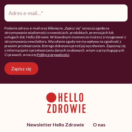
Adres
e-
mail
*
Podanie adresu e-mail oraz kliknięcie „Zapisz się” oznacza zgodę na
otrzymywanie wiadomości o nowościach, produktach, promocjach lub
usługach dot. Hello Zdrowie. W dowolnym momencie możesz zrezygnować z
otrzymywania newslettera. Wycofanie zgody nie ma wpływu na zgodność z
prawem przetwarzania, którego dokonano przed jej wycofaniem. Zapoznaj się
z informacjami o przetwarzaniu danych osobowych, w tym o przysługujących
Ci prawach, w naszej
Polityce prywatności
.
Zapisz się
Newsletter Hello Zdrowie
O nas