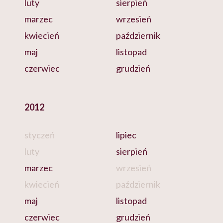
luty
sierpień
marzec
wrzesień
kwiecień
październik
maj
listopad
czerwiec
grudzień
2012
styczeń
lipiec
luty
sierpień
marzec
wrzesień
kwiecień
październik
maj
listopad
czerwiec
grudzień