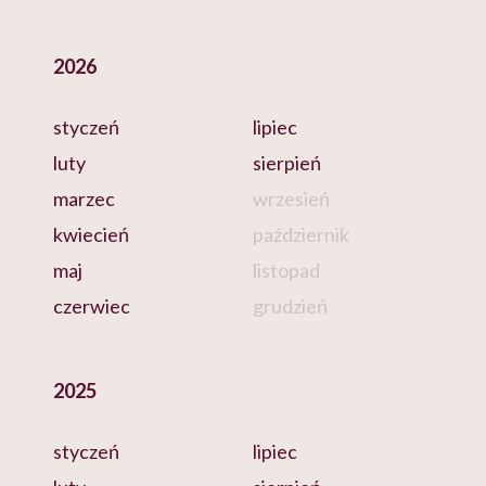
2026
styczeń
lipiec
luty
sierpień
marzec
wrzesień
kwiecień
październik
maj
listopad
czerwiec
grudzień
2025
styczeń
lipiec