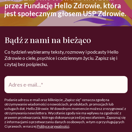
przez Fundację Hello Zdrowie, która
jest społecznym głosem USP Zdrowie.
Bądź z nami na bieżąco
Co tydzień wybieramy teksty, rozmowy i podcasty Hello
Zdrowie o ciele, psychice i codziennym życiu. Zapisz się i
czytaj bez pośpiechu.
Adres
e-
mail
*
Podanie adresu e-mail oraz kliknięcie „Zapisz się” oznacza zgodę na
otrzymywanie wiadomości o nowościach, produktach, promocjach lub
usługach dot. Hello Zdrowie. W dowolnym momencie możesz zrezygnować z
otrzymywania newslettera. Wycofanie zgody nie ma wpływu na zgodność z
prawem przetwarzania, którego dokonano przed jej wycofaniem. Zapoznaj się
z informacjami o przetwarzaniu danych osobowych, w tym o przysługujących
Ci prawach, w naszej
Polityce prywatności
.