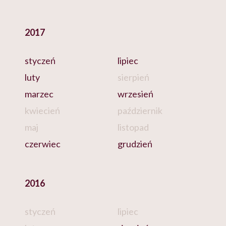
2017
styczeń
lipiec
luty
sierpień
marzec
wrzesień
kwiecień
październik
maj
listopad
czerwiec
grudzień
2016
styczeń
lipiec