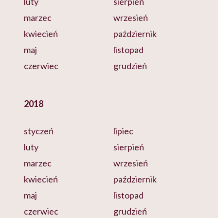
luty
sierpień
marzec
wrzesień
kwiecień
październik
maj
listopad
czerwiec
grudzień
2018
styczeń
lipiec
luty
sierpień
marzec
wrzesień
kwiecień
październik
maj
listopad
czerwiec
grudzień