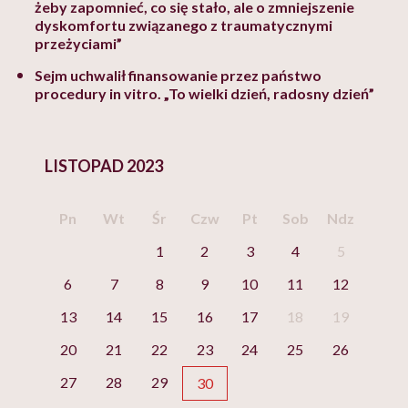
żeby zapomnieć, co się stało, ale o zmniejszenie
dyskomfortu związanego z traumatycznymi
przeżyciami”
Sejm uchwalił finansowanie przez państwo
procedury in vitro. „To wielki dzień, radosny dzień”
LISTOPAD 2023
Pn
Wt
Śr
Czw
Pt
Sob
Ndz
1
2
3
4
5
6
7
8
9
10
11
12
13
14
15
16
17
18
19
20
21
22
23
24
25
26
27
28
29
30