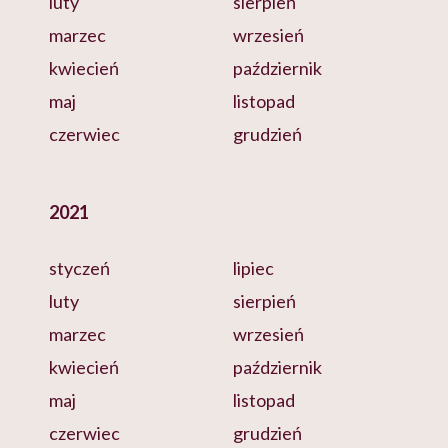
luty
sierpień
marzec
wrzesień
kwiecień
październik
maj
listopad
czerwiec
grudzień
2021
styczeń
lipiec
luty
sierpień
marzec
wrzesień
kwiecień
październik
maj
listopad
czerwiec
grudzień