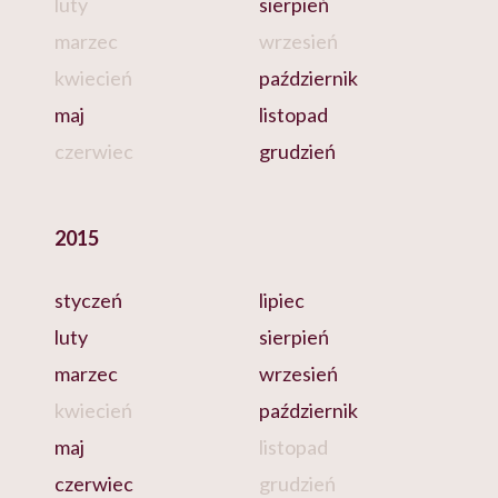
luty
sierpień
marzec
wrzesień
kwiecień
październik
maj
listopad
czerwiec
grudzień
2015
styczeń
lipiec
luty
sierpień
marzec
wrzesień
kwiecień
październik
maj
listopad
czerwiec
grudzień