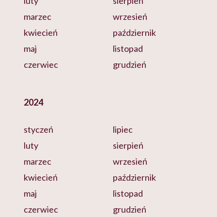
luty
sierpień
marzec
wrzesień
kwiecień
październik
maj
listopad
czerwiec
grudzień
2024
styczeń
lipiec
luty
sierpień
marzec
wrzesień
kwiecień
październik
maj
listopad
czerwiec
grudzień