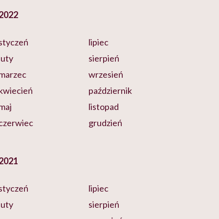
2022
styczeń
lipiec
luty
sierpień
marzec
wrzesień
kwiecień
październik
maj
listopad
czerwiec
grudzień
2021
styczeń
lipiec
luty
sierpień