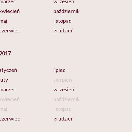
marzec
wrzesień
kwiecień
październik
maj
listopad
czerwiec
grudzień
2017
styczeń
lipiec
luty
sierpień
marzec
wrzesień
kwiecień
październik
maj
listopad
czerwiec
grudzień