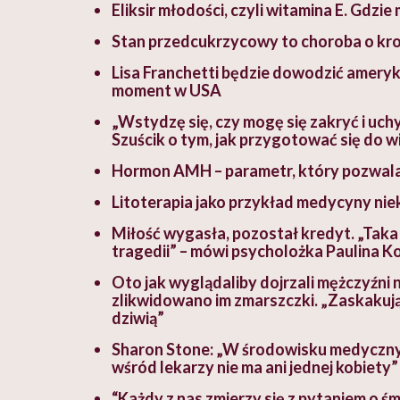
Eliksir młodości, czyli witamina E. Gdzie
Stan przedcukrzycowy to choroba o kro
Lisa Franchetti będzie dowodzić amery
moment w USA
„Wstydzę się, czy mogę się zakryć i uchy
Szuścik o tym, jak przygotować się do w
Hormon AMH – parametr, który pozwal
Litoterapia jako przykład medycyny ni
Miłość wygasła, pozostał kredyt. „Taka 
tragedii” – mówi psycholożka Paulina K
Oto jak wyglądaliby dojrzali mężczyźn
zlikwidowano im zmarszczki. „Zaskakując
dziwią”
Sharon Stone: „W środowisku medycznym 
wśród lekarzy nie ma ani jednej kobiety”
“Każdy z nas zmierzy się z pytaniem o ś