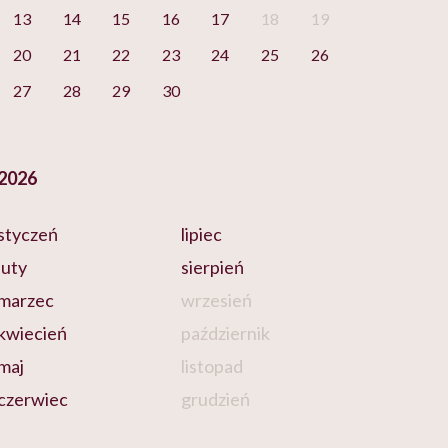
13
14
15
16
17
18
19
20
21
22
23
24
25
26
27
28
29
30
2026
styczeń
lipiec
luty
sierpień
marzec
wrzesień
kwiecień
październik
maj
listopad
czerwiec
grudzień