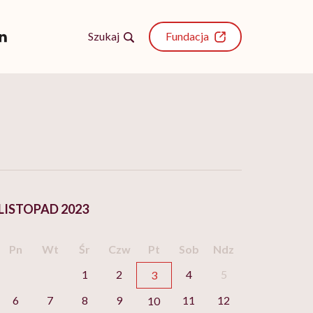
Szukaj
Fundacja
LISTOPAD 2023
Pn
Wt
Śr
Czw
Pt
Sob
Ndz
1
2
4
5
3
6
7
8
9
11
12
10