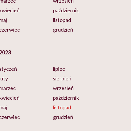
marzec
wrzesień
kwiecień
październik
maj
listopad
czerwiec
grudzień
2023
styczeń
lipiec
luty
sierpień
marzec
wrzesień
kwiecień
październik
maj
listopad
czerwiec
grudzień