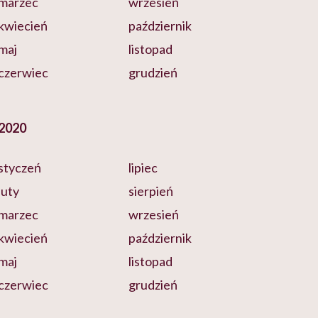
marzec
wrzesień
kwiecień
październik
maj
listopad
czerwiec
grudzień
2020
styczeń
lipiec
luty
sierpień
marzec
wrzesień
kwiecień
październik
maj
listopad
czerwiec
grudzień