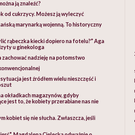
 można ją znaleźć?
k od cukrzycy. Możesz ją wyleczyć
kańską marynarką wojenną. To historyczny
lić rąbeczka kiecki dopiero na fotelu?” Aga
izyty u ginekologa
a zachować nadzieję na potomstwo
ekonwencjonalnej
sytuacja jest źródłem wielu nieszczęść i
oszut
i na okładkach magazynów, gdyby
e jest to, że kobiety przerabiane nas nie
kobiet się nie słucha. Zwłaszcza, jeśli
mierć”. Magdalena Cielecka odważnie o