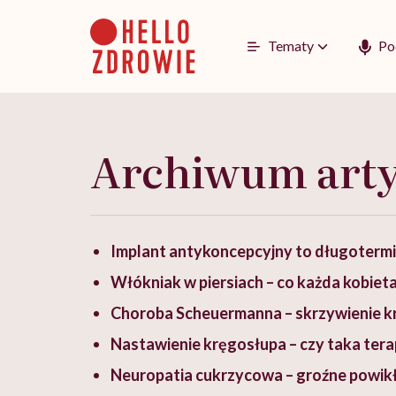
Go
to
content
Tematy
Po
Archiwum art
Implant antykoncepcyjny to długotermi
Włókniak w piersiach – co każda kobiet
Choroba Scheuermanna – skrzywienie k
Nastawienie kręgosłupa – czy taka tera
Neuropatia cukrzycowa – groźne powikła