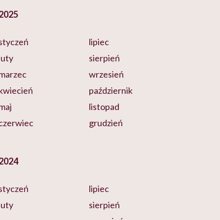
2025
styczeń
lipiec
luty
sierpień
marzec
wrzesień
kwiecień
październik
maj
listopad
czerwiec
grudzień
2024
styczeń
lipiec
luty
sierpień