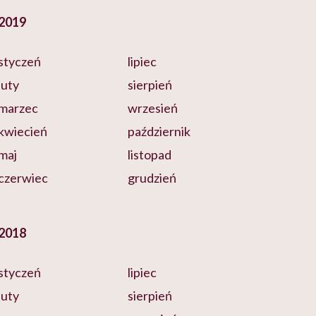
2019
styczeń
lipiec
luty
sierpień
marzec
wrzesień
kwiecień
październik
maj
listopad
czerwiec
grudzień
2018
styczeń
lipiec
luty
sierpień