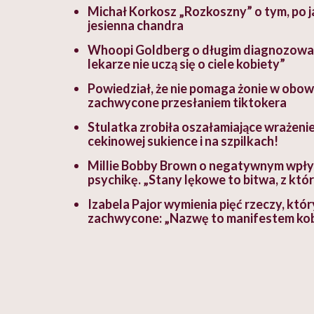
Michał Korkosz „Rozkoszny” o tym, po ja
jesienna chandra
Whoopi Goldberg o długim diagnozowan
lekarze nie uczą się o ciele kobiety”
Powiedział, że nie pomaga żonie w obowi
zachwycone przesłaniem tiktokera
Stulatka zrobiła oszałamiające wrażenie
cekinowej sukience i na szpilkach!
Millie Bobby Brown o negatywnym wpły
psychikę. „Stany lękowe to bitwa, z któ
Izabela Pajor wymienia pięć rzeczy, któr
zachwycone: „Nazwę to manifestem kob