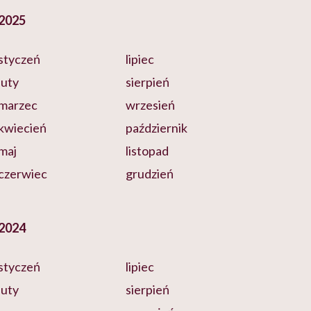
2025
styczeń
lipiec
luty
sierpień
marzec
wrzesień
kwiecień
październik
maj
listopad
czerwiec
grudzień
2024
styczeń
lipiec
luty
sierpień