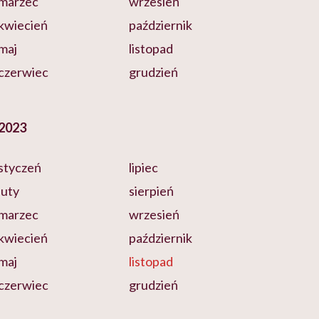
marzec
wrzesień
kwiecień
październik
maj
listopad
czerwiec
grudzień
2023
styczeń
lipiec
luty
sierpień
marzec
wrzesień
kwiecień
październik
maj
listopad
czerwiec
grudzień