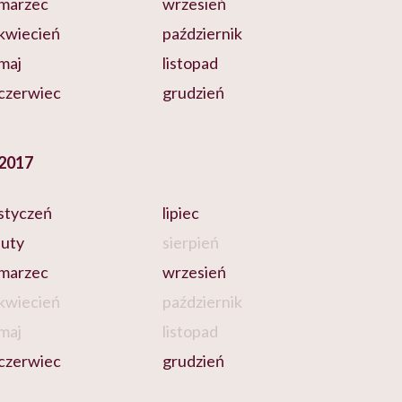
marzec
wrzesień
kwiecień
październik
maj
listopad
czerwiec
grudzień
2017
styczeń
lipiec
luty
sierpień
marzec
wrzesień
kwiecień
październik
maj
listopad
czerwiec
grudzień