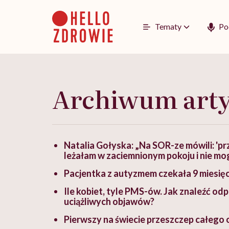
Go
to
content
Tematy
Po
Archiwum art
Natalia Gołyska: „Na SOR-ze mówili: 'prz
leżałam w zaciemnionym pokoju i nie m
Pacjentka z autyzmem czekała 9 miesięcy
Ile kobiet, tyle PMS-ów. Jak znaleźć od
uciążliwych objawów?
Pierwszy na świecie przeszczep całego 