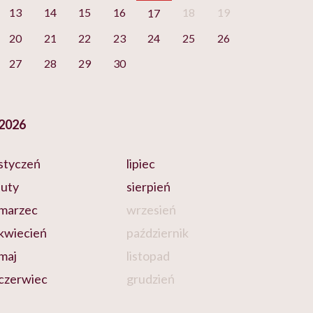
13
14
15
16
18
19
17
20
21
22
23
24
25
26
27
28
29
30
2026
styczeń
lipiec
luty
sierpień
marzec
wrzesień
kwiecień
październik
maj
listopad
czerwiec
grudzień