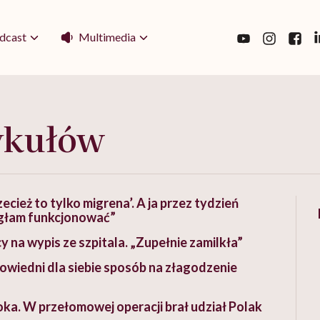
Multimedia
dcast
ykułów
ecież to tylko migrena’. A ja przez tydzień
ogłam funkcjonować”
 na wypis ze szpitala. „Zupełnie zamilkła”
powiedni dla siebie sposób na złagodzenie
oka. W przełomowej operacji brał udział Polak