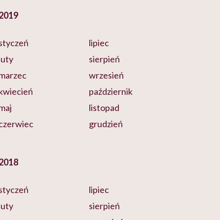
2019
styczeń
lipiec
luty
sierpień
marzec
wrzesień
kwiecień
październik
maj
listopad
czerwiec
grudzień
2018
styczeń
lipiec
luty
sierpień