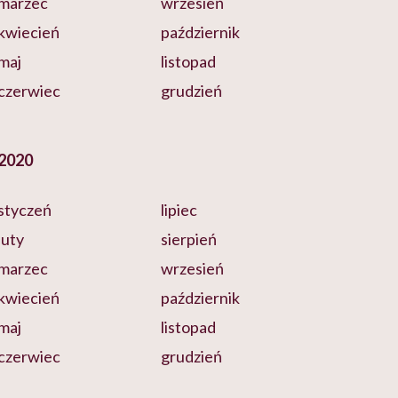
marzec
wrzesień
kwiecień
październik
maj
listopad
czerwiec
grudzień
2020
styczeń
lipiec
luty
sierpień
marzec
wrzesień
kwiecień
październik
maj
listopad
czerwiec
grudzień