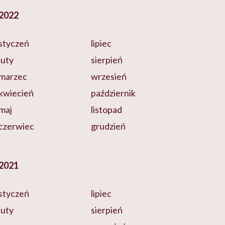
2022
styczeń
lipiec
luty
sierpień
marzec
wrzesień
kwiecień
październik
maj
listopad
czerwiec
grudzień
2021
styczeń
lipiec
luty
sierpień