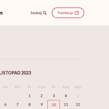
Szukaj
Fundacja
LISTOPAD 2023
Pn
Wt
Śr
Czw
Pt
Sob
Ndz
1
2
3
4
5
6
7
8
9
11
12
10