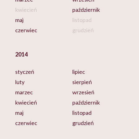
kwiecień
październik
maj
listopad
czerwiec
grudzień
2014
styczeń
lipiec
luty
sierpień
marzec
wrzesień
kwiecień
październik
maj
listopad
czerwiec
grudzień