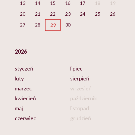
13
14
15
16
17
18
19
20
21
22
23
24
25
26
27
28
30
29
2026
styczeń
lipiec
luty
sierpień
marzec
wrzesień
kwiecień
październik
maj
listopad
czerwiec
grudzień