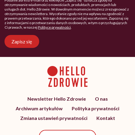
Podanie adresu e-mail oraz kliknięcie „Zapisz się” oznacza zgodę na
otrzymywanie wiadomości o nowościach, produktach, promocjach lub
usługach dot. Hello Zdrowie. W dowolnym momencie możesz zrezygnować z
otrzymywania newslettera. Wycofanie zgody nie ma wpływu na zgodność z
prawem przetwarzania, którego dokonano przed jej wycofaniem. Zapoznaj się
z informacjami o przetwarzaniu danych osobowych, w tym o przysługujących
Ci prawach, w naszej
Polityce prywatności
.
Zapisz się
Newsletter Hello Zdrowie
O nas
Archiwum artykułów
Polityka prywatności
Zmiana ustawień prywatności
Kontakt