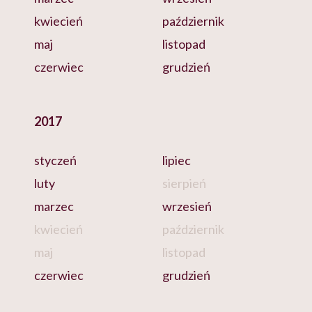
kwiecień
październik
maj
listopad
czerwiec
grudzień
2017
styczeń
lipiec
luty
sierpień
marzec
wrzesień
kwiecień
październik
maj
listopad
czerwiec
grudzień