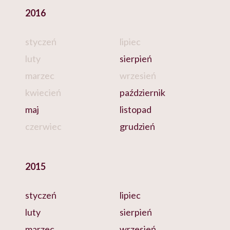
2016
styczeń
lipiec
luty
sierpień
marzec
wrzesień
kwiecień
październik
maj
listopad
czerwiec
grudzień
2015
styczeń
lipiec
luty
sierpień
marzec
wrzesień