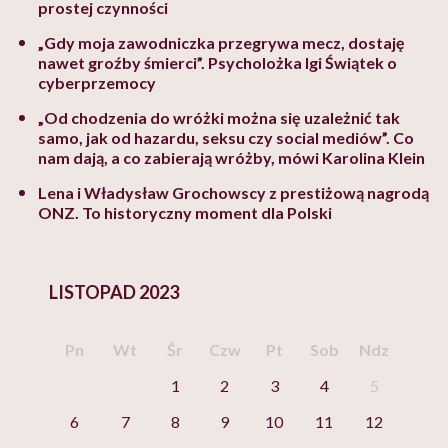
prostej czynności
„Gdy moja zawodniczka przegrywa mecz, dostaję
nawet groźby śmierci”. Psycholożka Igi Świątek o
cyberprzemocy
„Od chodzenia do wróżki można się uzależnić tak
samo, jak od hazardu, seksu czy social mediów”. Co
nam dają, a co zabierają wróżby, mówi Karolina Klein
Lena i Władysław Grochowscy z prestiżową nagrodą
ONZ. To historyczny moment dla Polski
LISTOPAD 2023
Pn
Wt
Śr
Czw
Pt
Sob
Ndz
1
2
3
4
5
6
7
8
9
10
11
12