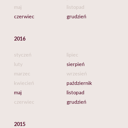
maj
listopad
czerwiec
grudzień
2016
styczeń
lipiec
luty
sierpień
marzec
wrzesień
kwiecień
październik
maj
listopad
czerwiec
grudzień
2015