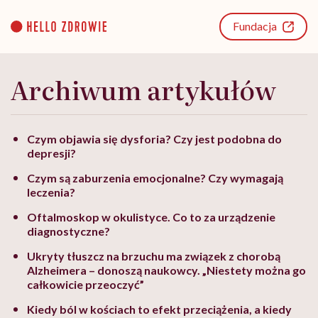
Go
to
Fundacja
content
Archiwum artykułów
Czym objawia się dysforia? Czy jest podobna do
depresji?
Czym są zaburzenia emocjonalne? Czy wymagają
leczenia?
Oftalmoskop w okulistyce. Co to za urządzenie
diagnostyczne?
Ukryty tłuszcz na brzuchu ma związek z chorobą
Alzheimera – donoszą naukowcy. „Niestety można go
całkowicie przeoczyć”
Kiedy ból w kościach to efekt przeciążenia, a kiedy