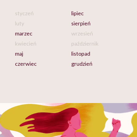
styczeń
lipiec
luty
sierpień
marzec
wrzesień
kwiecień
październik
maj
listopad
czerwiec
grudzień