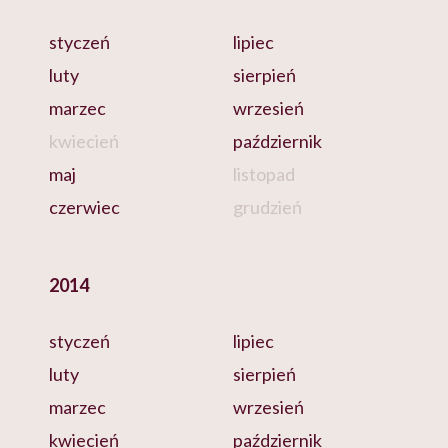
styczeń
lipiec
luty
sierpień
marzec
wrzesień
kwiecień
październik
maj
listopad
czerwiec
grudzień
2014
styczeń
lipiec
luty
sierpień
marzec
wrzesień
kwiecień
październik