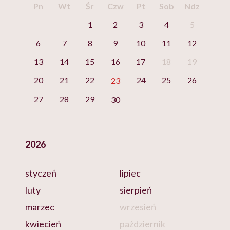
Pn
Wt
Śr
Czw
Pt
Sob
Ndz
1
2
3
4
5
6
7
8
9
10
11
12
13
14
15
16
17
18
19
20
21
22
24
25
26
23
27
28
29
30
2026
styczeń
lipiec
luty
sierpień
marzec
wrzesień
kwiecień
październik