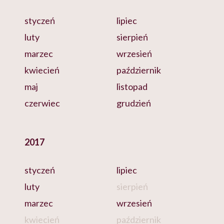
styczeń
lipiec
luty
sierpień
marzec
wrzesień
kwiecień
październik
maj
listopad
czerwiec
grudzień
2017
styczeń
lipiec
luty
sierpień
marzec
wrzesień
kwiecień
październik