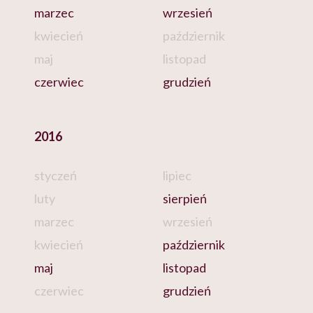
marzec
wrzesień
kwiecień
październik
maj
listopad
czerwiec
grudzień
2016
styczeń
lipiec
luty
sierpień
marzec
wrzesień
kwiecień
październik
maj
listopad
czerwiec
grudzień