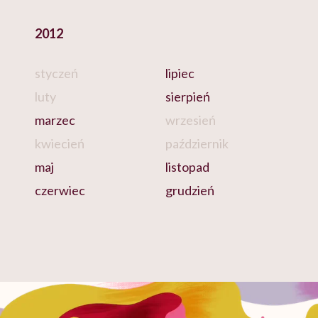
2012
styczeń
lipiec
luty
sierpień
marzec
wrzesień
kwiecień
październik
maj
listopad
czerwiec
grudzień