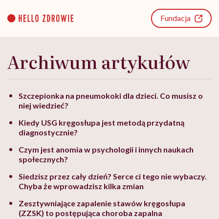
Go
to
Fundacja
content
Archiwum artykułów
Szczepionka na pneumokoki dla dzieci. Co musisz o
niej wiedzieć?
Kiedy USG kręgosłupa jest metodą przydatną
diagnostycznie?
Czym jest anomia w psychologii i innych naukach
społecznych?
Siedzisz przez cały dzień? Serce ci tego nie wybaczy.
Chyba że wprowadzisz kilka zmian
Zesztywniające zapalenie stawów kręgosłupa
(ZZSK) to postępująca choroba zapalna