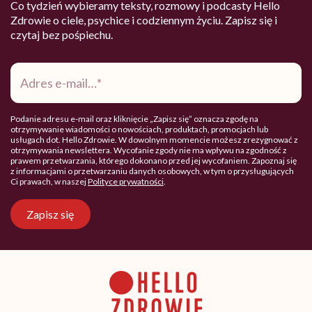
Co tydzień wybieramy teksty, rozmowy i podcasty Hello
Zdrowie o ciele, psychice i codziennym życiu. Zapisz się i
czytaj bez pośpiechu.
Adres
e-
mail
*
Podanie adresu e-mail oraz kliknięcie „Zapisz się” oznacza zgodę na
otrzymywanie wiadomości o nowościach, produktach, promocjach lub
usługach dot. Hello Zdrowie. W dowolnym momencie możesz zrezygnować z
otrzymywania newslettera. Wycofanie zgody nie ma wpływu na zgodność z
prawem przetwarzania, którego dokonano przed jej wycofaniem. Zapoznaj się
z informacjami o przetwarzaniu danych osobowych, w tym o przysługujących
Ci prawach, w naszej
Polityce prywatności
.
Zapisz się