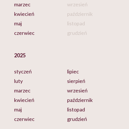
marzec
wrzesień
kwiecień
październik
maj
listopad
czerwiec
grudzień
2025
styczeń
lipiec
luty
sierpień
marzec
wrzesień
kwiecień
październik
maj
listopad
czerwiec
grudzień