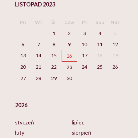
LISTOPAD 2023
Pn
Wt
Śr
Czw
Pt
Sob
Ndz
1
2
3
4
5
6
7
8
9
10
11
12
13
14
15
17
18
19
16
20
21
22
24
25
26
23
27
28
29
30
2026
styczeń
lipiec
luty
sierpień