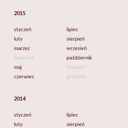
2015
styczeń
lipiec
luty
sierpień
marzec
wrzesień
kwiecień
październik
maj
listopad
czerwiec
grudzień
2014
styczeń
lipiec
luty
sierpień