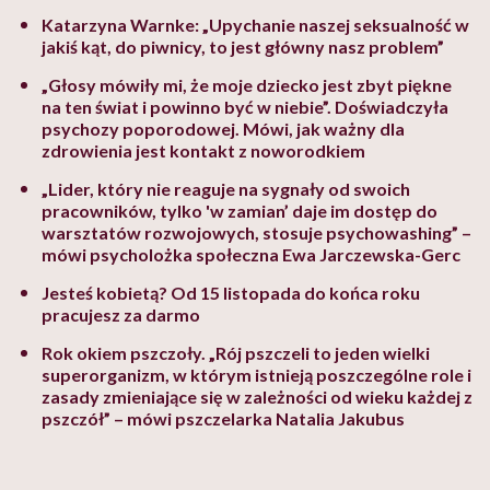
Katarzyna Warnke: „Upychanie naszej seksualność w
jakiś kąt, do piwnicy, to jest główny nasz problem”
„Głosy mówiły mi, że moje dziecko jest zbyt piękne
na ten świat i powinno być w niebie”. Doświadczyła
psychozy poporodowej. Mówi, jak ważny dla
zdrowienia jest kontakt z noworodkiem
„Lider, który nie reaguje na sygnały od swoich
pracowników, tylko 'w zamian’ daje im dostęp do
warsztatów rozwojowych, stosuje psychowashing” –
mówi psycholożka społeczna Ewa Jarczewska-Gerc
Jesteś kobietą? Od 15 listopada do końca roku
pracujesz za darmo
Rok okiem pszczoły. „Rój pszczeli to jeden wielki
superorganizm, w którym istnieją poszczególne role i
zasady zmieniające się w zależności od wieku każdej z
pszczół” – mówi pszczelarka Natalia Jakubus