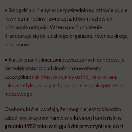
• Smog działa nie tylko bezpośrednio na człowieka, ale
również na rośliny i zwierzęta, którymi człowiek
później się odżywia. W ten sposób skażenie
przedostaje się do ludzkiego organizmu również drogą
pokarmową
• Na terenach silniej zanieczyszczonych odnotowuje
się zwiększoną zapadalność na nowotwory,
szczególnie
rak płuc
,
raka jamy ustnej
,
raka krtani
,
raka przełyku
,
raka gardła
,
raka nerek
,
raka pęcherza
moczowego
Osobom, które uważają, że smog nie jest tak bardzo
szkodliwy, przypominamy:
wielki smog londyński w
grudniu 1952 roku w ciągu 5 dni przyczynił się do 4