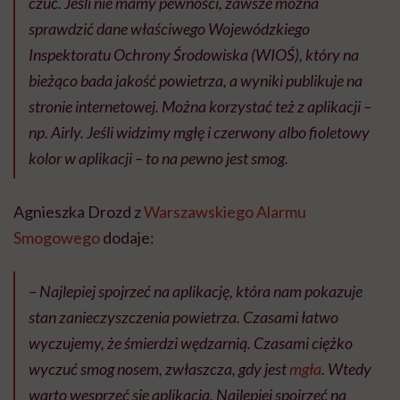
czuć. Jeśli nie mamy pewności, zawsze można
sprawdzić dane właściwego Wojewódzkiego
Inspektoratu Ochrony Środowiska (WIOŚ), który na
bieżąco bada jakość powietrza, a wyniki publikuje na
stronie internetowej. Można korzystać też z aplikacji –
np. Airly. Jeśli widzimy mgłę i czerwony albo fioletowy
kolor w aplikacji – to na pewno jest smog.
Agnieszka Drozd z
Warszawskiego Alarmu
Smogowego
dodaje:
–
Najlepiej spojrzeć na aplikację, która nam pokazuje
stan zanieczyszczenia powietrza. Czasami łatwo
wyczujemy, że śmierdzi wędzarnią. Czasami ciężko
wyczuć smog nosem, zwłaszcza, gdy jest
mgła
. Wtedy
warto wesprzeć się aplikacją. Najlepiej spojrzeć na