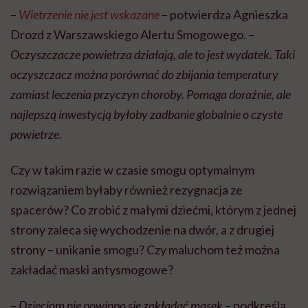
–
Wietrzenie nie jest wskazane
– potwierdza Agnieszka
Drozd z Warszawskiego Alertu Smogowego. –
Oczyszczacze powietrza działają, ale to jest wydatek. Taki
oczyszczacz można porównać do zbijania temperatury
zamiast leczenia przyczyn choroby. Pomaga doraźnie, ale
najlepszą inwestycją byłoby zadbanie globalnie o czyste
powietrze.
Czy w takim razie w czasie smogu optymalnym
rozwiązaniem byłaby również rezygnacja ze
spacerów? Co zrobić z małymi dziećmi, którym z jednej
strony zaleca się wychodzenie na dwór, a z drugiej
strony – unikanie smogu? Czy maluchom też można
zakładać maski antysmogowe?
–
Dzieciom nie powinno się zakładać masek
– podkreśla