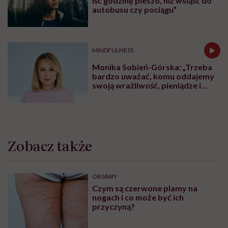
iść godzinę pieszo, niż wsiąść do
autobusu czy pociągu”
MINDFULNESS
Monika Sobień-Górska: „Trzeba
bardzo uważać, komu oddajemy
swoją wrażliwość, pieniądze i
zaufanie”
Zobacz także
OBJAWY
Czym są czerwone plamy na
nogach i co może być ich
przyczyną?