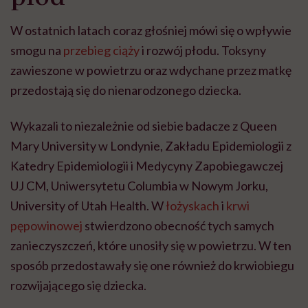
W ostatnich latach coraz głośniej mówi się o wpływie
smogu na
przebieg ciąży
i rozwój płodu. Toksyny
zawieszone w powietrzu oraz wdychane przez matkę
przedostają się do nienarodzonego dziecka.
Wykazali to niezależnie od siebie badacze z Queen
Mary University w Londynie, Zakładu Epidemiologii z
Katedry Epidemiologii i Medycyny Zapobiegawczej
UJ CM, Uniwersytetu Columbia w Nowym Jorku,
University of Utah Health. W
łożyskach
i
krwi
pępowinowej
stwierdzono obecność tych samych
zanieczyszczeń, które unosiły się w powietrzu. W ten
sposób przedostawały się one również do krwiobiegu
rozwijającego się dziecka.