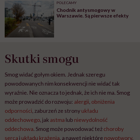
POLECAMY
Chodnik antysmogowy w
Warszawie. Są pierwsze efekty
Skutki smogu
Smog widać gołym okiem. Jednak szeregu
powodowanych nim konsekwencji nie widać tak
wyraźnie. Nie oznacza to jednak, że ich nie ma. Smog
może prowadzić do rozwoju:
alergii
,
obniżenia
odporności
, zaburzeń ze strony
układu
oddechowego
, jak
astma
lub
niewydolność
oddechowa
. Smog może powodować też
choroby
serca
i
układu krążenia
, a nawet niektóre
nowotwory
.