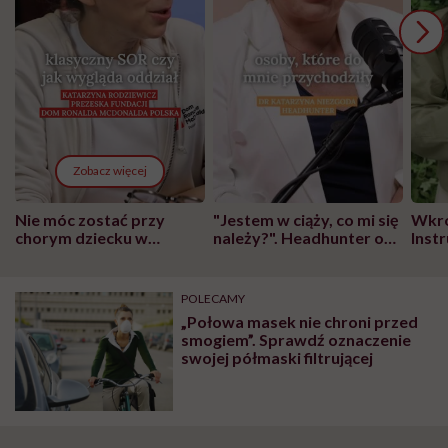
Zobacz więcej
Nie móc zostać przy
"Jestem w ciąży, co mi się
Wkró
chorym dziecku w
należy?". Headhunter o
Inst
szpitalu to tortura.
zmianie pokoleniowej u
atak
"Przeszkadzać w tym
kobiet w ciąży na rynku
wars
może chyba tylko
pracy
eksp
POLECAMY
głupota i brak
„Połowa masek nie chroni przed
wyobraźni"
smogiem”. Sprawdź oznaczenie
swojej półmaski filtrującej