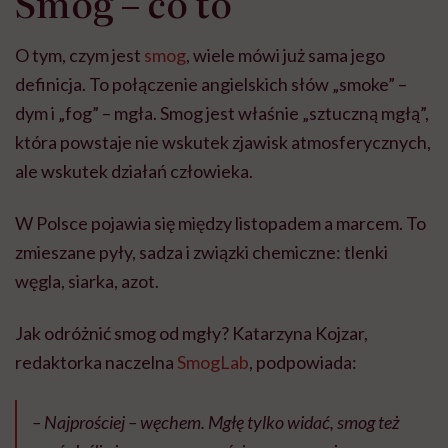
Smog – co to
O tym, czym jest
smog
, wiele mówi już sama jego
definicja. To połączenie angielskich słów „smoke” –
dym i „fog” – mgła. Smog jest właśnie „sztuczną mgłą”,
która powstaje nie wskutek zjawisk atmosferycznych,
ale wskutek działań człowieka.
W Polsce pojawia się między listopadem a marcem. To
zmieszane pyły, sadza i związki chemiczne: tlenki
węgla, siarka, azot.
Jak odróżnić smog od mgły? Katarzyna Kojzar,
redaktorka naczelna
SmogLab
, podpowiada:
–
Najprościej – węchem. Mgłę tylko widać, smog też