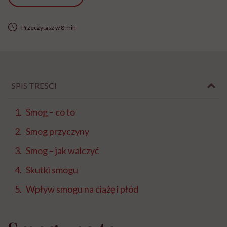
Przeczytasz w 8 min
SPIS TREŚCI
Smog – co to
Smog przyczyny
Smog – jak walczyć
Skutki smogu
Wpływ smogu na ciążę i płód