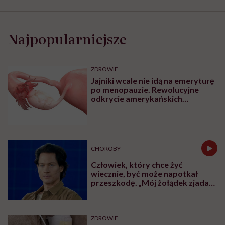
Najpopularniejsze
ZDROWIE
Jajniki wcale nie idą na emeryturę
po menopauzie. Rewolucyjne
odkrycie amerykańskich
naukowców
CHOROBY
Człowiek, który chce żyć
wiecznie, być może napotkał
przeszkodę. „Mój żołądek zjada
sam siebie”
ZDROWIE