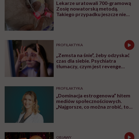
Lekarze uratowali 700-gramową
Zosię nowatorską metodą.
Takiego przypadku jeszcze nie
było
PROFILAKTYKA
„Zemsta na śnie”, żeby odzyskać
czas dla siebie. Psychiatra
tłumaczy, czym jest revenge
bedtime procrastination
PROFILAKTYKA
„Dominacja estrogenowa” hitem
mediów społecznościowych.
„Najgorsze, co można zrobić, to
leczyć modne hasło”
OBJAWY