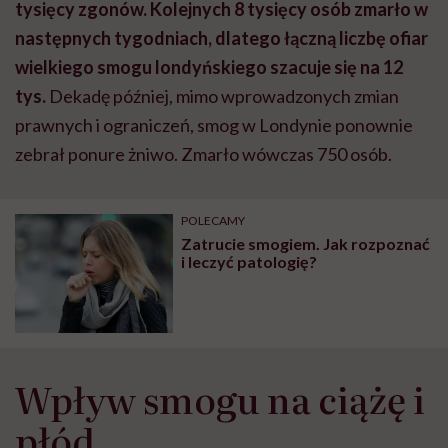
tysięcy zgonów. Kolejnych 8 tysięcy osób zmarło w
następnych tygodniach, dlatego łączną liczbę ofiar
wielkiego smogu londyńskiego szacuje się na 12
tys.
Dekadę później, mimo wprowadzonych zmian
prawnych i ograniczeń, smog w Londynie ponownie
zebrał ponure żniwo. Zmarło wówczas 750 osób.
POLECAMY
Zatrucie smogiem. Jak rozpoznać
i leczyć patologię?
Wpływ smogu na ciążę i
płód