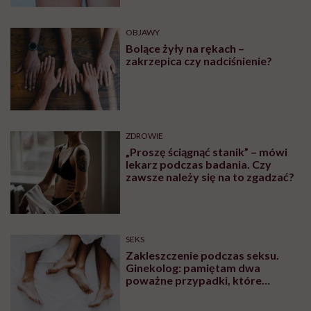
OBJAWY
Bolące żyły na rękach –
zakrzepica czy nadciśnienie?
ZDROWIE
„Proszę ściągnąć stanik” – mówi
lekarz podczas badania. Czy
zawsze należy się na to zgadzać?
SEKS
Zakleszczenie podczas seksu.
Ginekolog: pamiętam dwa
poważne przypadki, które
wymagały interwencji szpitalnej