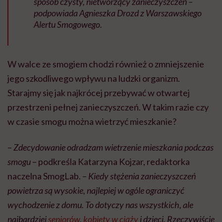
sposób czysty, nietworzący zanieczyszczeń
–
podpowiada Agnieszka Drozd z Warszawskiego
Alertu Smogowego.
W walce ze smogiem chodzi również o zmniejszenie
jego szkodliwego wpływu na ludzki organizm.
Starajmy się jak najkrócej przebywać w otwartej
przestrzeni pełnej zanieczyszczeń. W takim razie czy
w czasie smogu można wietrzyć mieszkanie?
–
Zdecydowanie odradzam wietrzenie mieszkania podczas
smogu
– podkreśla Katarzyna Kojzar, redaktorka
naczelna SmogLab. –
Kiedy stężenia zanieczyszczeń
powietrza są wysokie, najlepiej w ogóle ograniczyć
wychodzenie z domu. To dotyczy nas wszystkich, ale
najbardziej
seniorów
,
kobiety w ciąży
i dzieci. Rzeczywiście