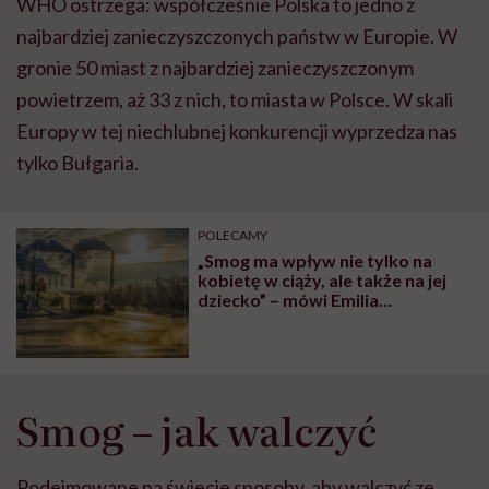
WHO ostrzega: współcześnie Polska to jedno z
najbardziej zanieczyszczonych państw w Europie. W
gronie 50 miast z najbardziej zanieczyszczonym
powietrzem, aż 33 z nich, to miasta w Polsce. W skali
Europy w tej niechlubnej konkurencji wyprzedza nas
tylko Bułgaria.
POLECAMY
„Smog ma wpływ nie tylko na
kobietę w ciąży, ale także na jej
dziecko” – mówi Emilia
Piotrowska z Warszawskiego
Alarmu Smogowego
Smog – jak walczyć
Podejmowane na świecie sposoby, aby walczyć ze