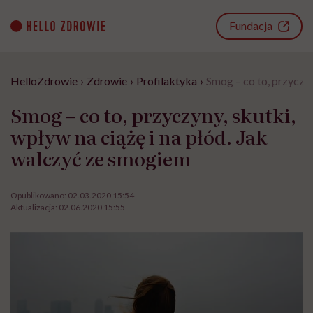
Go
to
Fundacja
content
HelloZdrowie
›
Zdrowie
›
Profilaktyka
›
Smog – co to, przyczyn
Smog – co to, przyczyny, skutki,
wpływ na ciążę i na płód. Jak
walczyć ze smogiem
Opublikowano:
02.03.2020 15:54
Aktualizacja:
02.06.2020 15:55