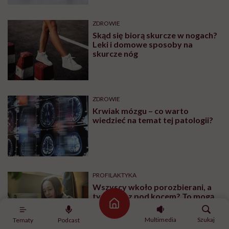
ZDROWIE
Skąd się biorą skurcze w nogach?
Leki i domowe sposoby na
skurcze nóg
ZDROWIE
Krwiak mózgu – co warto
wiedzieć na temat tej patologii?
PROFILAKTYKA
Wszyscy wkoło porozbierani, a
ty siedzisz pod kocem? To mogą
być zaburzenia termoregulacji –
Strona główna
wynikające z choroby lub złych
Multimedia
Szukaj
Tematy
Podcast
nawyków