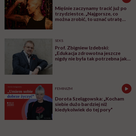
Mięśnie zaczynamy tracić już po
trzydziestce. „Najgorsze, co
można zrobić, to uznać utratę
sprawności za nieunikniony
element starzenia”
SEKS
Prof. Zbigniew Izdebski:
„Edukacja zdrowotna jeszcze
nigdy nie była tak potrzebna jak
teraz, kiedy jest taki chaos
informacyjny”
FEMINIZM
Dorota Szelągowska: „Kocham
siebie dużo bardziej niż
kiedykolwiek do tej pory”